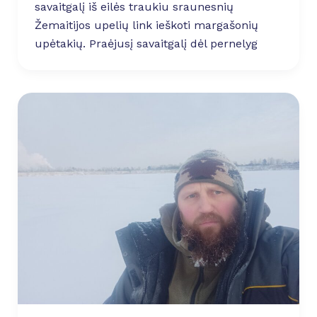
savaitgalį iš eilės traukiu sraunesnių
Žemaitijos upelių link ieškoti margašonių
upėtakių. Praėjusį savaitgalį dėl pernelyg