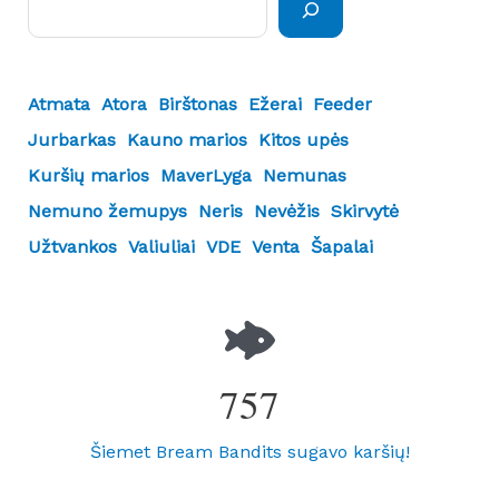
Atmata
Atora
Birštonas
Ežerai
Feeder
Jurbarkas
Kauno marios
Kitos upės
Kuršių marios
MaverLyga
Nemunas
Nemuno žemupys
Neris
Nevėžis
Skirvytė
Užtvankos
Valiuliai
VDE
Venta
Šapalai
757
Šiemet Bream Bandits sugavo karšių!