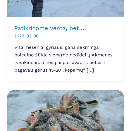
Patikrinome Ventą, bet…
2026-02-08
Visai neseniai gyriausi gana sėkminga
poledine žūkle viename nedidelių Akmenės
tvenkinėlių. Išties pasportavau iš peties ir
pagavau gerus 15-20 „kepamų“ […]