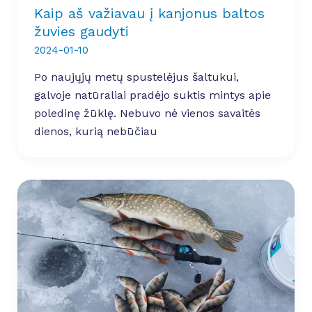
Kaip aš važiavau į kanjonus baltos
žuvies gaudyti
2024-01-10
Po naujųjų metų spustelėjus šaltukui,
galvoje natūraliai pradėjo suktis mintys apie
poledinę žūklę. Nebuvo nė vienos savaitės
dienos, kurią nebūčiau