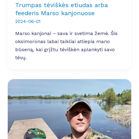
Trumpas tėviškės etiudas arba
feederis Marso kanjonuose
2024-06-01
Marso kanjonai – sava ir svetima žemė. Šis
oksimoronas labai taikliai atliepia mano
būseną, kai grįžtu tėviškėn aplankyti savo
tėvų.