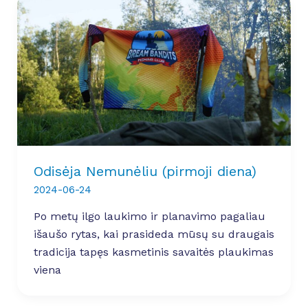
Odisėja Nemunėliu (pirmoji diena)
2024-06-24
Po metų ilgo laukimo ir planavimo pagaliau
išaušo rytas, kai prasideda mūsų su draugais
tradicija tapęs kasmetinis savaitės plaukimas
viena