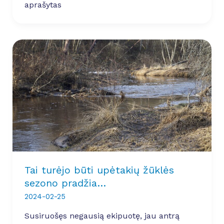
aprašytas
Tai turėjo būti upėtakių žūklės
sezono pradžia…
2024-02-25
Susiruošęs negausią ekipuotę, jau antrą