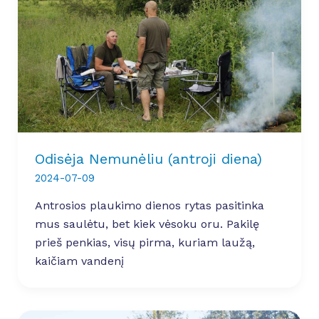
Odisėja Nemunėliu (antroji diena)
2024-07-09
Antrosios plaukimo dienos rytas pasitinka
mus saulėtu, bet kiek vėsoku oru. Pakilę
prieš penkias, visų pirma, kuriam laužą,
kaičiam vandenį