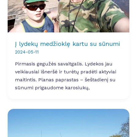
Į lydekų medžioklę kartu su sūnumi
2024-05-11
Pirmasis gegužės savaitgalis. Lydekos jau
veikiausiai išneršė ir turėtų pradėti aktyviai
maitintis. Planas paprastas – šeštadienį su
sūnumi prigaudome karosiukų,