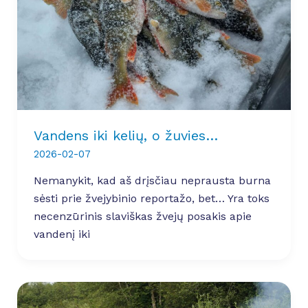
Vandens iki kelių, o žuvies…
2026-02-07
Nemanykit, kad aš drįsčiau neprausta burna
sėsti prie žvejybinio reportažo, bet… Yra toks
necenzūrinis slaviškas žvejų posakis apie
vandenį iki