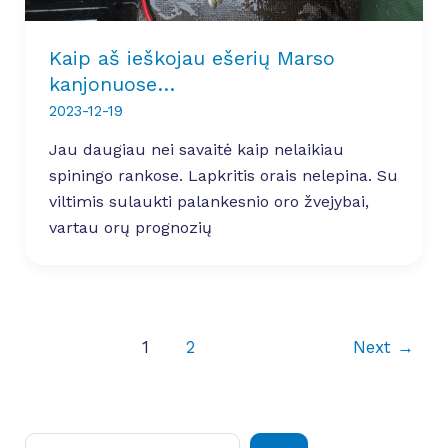
Kaip aš ieškojau ešerių Marso
kanjonuose…
2023-12-19
Jau daugiau nei savaitė kaip nelaikiau
spiningo rankose. Lapkritis orais nelepina. Su
viltimis sulaukti palankesnio oro žvejybai,
vartau orų prognozių
1
2
Next
→
Paieška