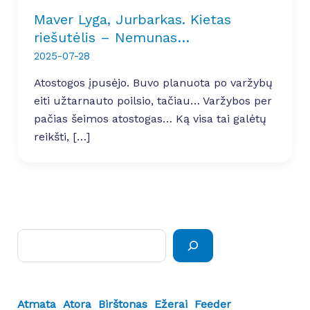
Maver Lyga, Jurbarkas. Kietas
riešutėlis – Nemunas…
2025-07-28
Atostogos įpusėjo. Buvo planuota po varžybų
eiti užtarnauto poilsio, tačiau… Varžybos per
pačias šeimos atostogas… Ką visa tai galėtų
reikšti, […]
Paieška
Atmata
Atora
Birštonas
Ežerai
Feeder