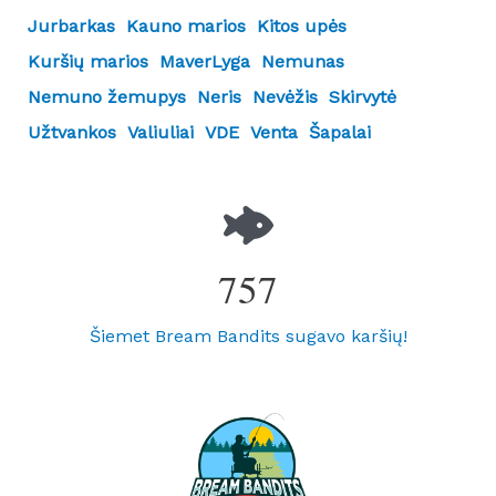
Jurbarkas
Kauno marios
Kitos upės
Kuršių marios
MaverLyga
Nemunas
Nemuno žemupys
Neris
Nevėžis
Skirvytė
Užtvankos
Valiuliai
VDE
Venta
Šapalai
757
Šiemet Bream Bandits sugavo karšių!