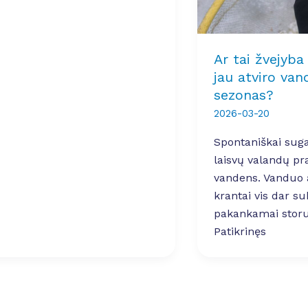
Ar tai žvejyba
jau atviro van
sezonas?
2026-03-20
Spontaniškai suga
laisvų valandų pra
vandens. Vanduo a
krantai vis dar su
pakankamai storu
Patikrinęs