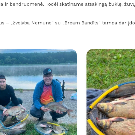
ija ir bendruomenė. Todėl skatiname atsakingą žūklę, žuvų 
žus – „žvejyba Nemune“ su „Bream Bandits“ tampa dar įd