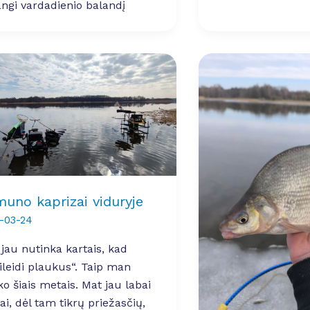
ngi vardadienio balandį
uno kaprizai viduryje
-03-24
 jau nutinka kartais, kad
ileidi plaukus“. Taip man
ko šiais metais. Mat jau labai
tai, dėl tam tikrų priežasčių,