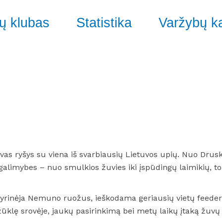
ų klubas
Statistika
Varžybų k
yvas ryšys su viena iš svarbiausių Lietuvos upių. Nuo Drusk
alimybes – nuo smulkios žuvies iki įspūdingų laimikių, to
rinėja Nemuno ruožus, ieškodama geriausių vietų feederi
 žūklę srovėje, jaukų pasirinkimą bei metų laikų įtaką žuvų