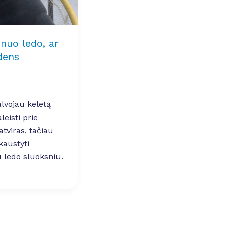
 nuo ledo, ar
dens
lvojau keletą
leisti prie
tviras, tačiau
kaustyti
 ledo sluoksniu.