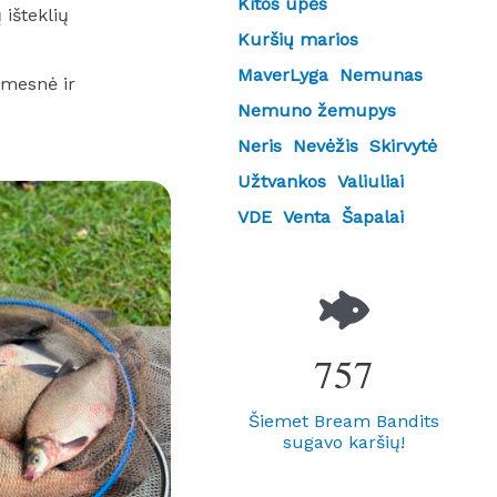
Kitos upės
išteklių
Kuršių marios
MaverLyga
Nemunas
omesnė ir
Nemuno žemupys
Neris
Nevėžis
Skirvytė
Užtvankos
Valiuliai
VDE
Venta
Šapalai
757
Šiemet Bream Bandits
sugavo karšių!