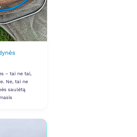
dynės
 – tai ne tai,
e. Ne, tai ne
pės saulėtą
imasis