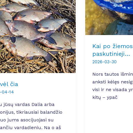
Kai po žiemos
paskutinieji…
2026-03-30
Nors tautos išmint
anksti kėlęs nesig
vėl čia
visi ir ne visada y
-04-14
kitų – ypač
u jūsų vardas Dalia arba
onijus, tikriausiai balandžio
o jums asocijuojasi su
jančiu vardadieniu. Na o aš