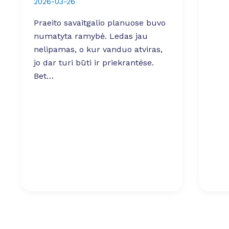
2026-03-26
Praeito savaitgalio planuose buvo
numatyta ramybė. Ledas jau
nelipamas, o kur vanduo atviras,
jo dar turi būti ir priekrantėse.
Bet…