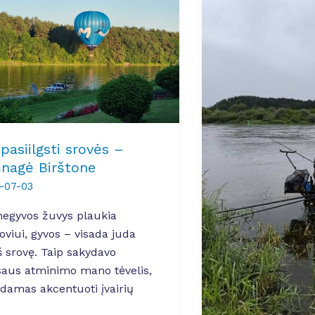
 pasiilgsti srovės –
šnagė Birštone
-07-03
negyvos žuvys plaukia
oviui, gyvos – visada juda
š srovę. Taip sakydavo
saus atminimo mano tėvelis,
damas akcentuoti įvairių