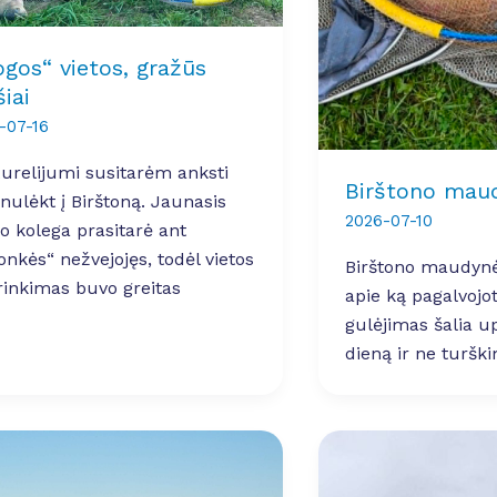
ogos“ vietos, gražūs
šiai
-07-16
urelijumi susitarėm anksti
Birštono mau
 nulėkt į Birštoną. Jaunasis
2026-07-10
o kolega prasitarė ant
onkės“ nežvejojęs, todėl vietos
Birštono maudynės
rinkimas buvo greitas
apie ką pagalvojot
gulėjimas šalia u
dieną ir ne turšk