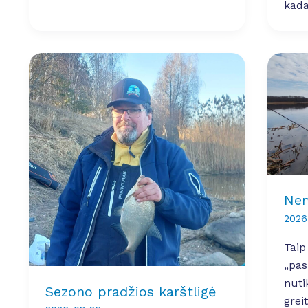
kada
Nem
2026
Taip
„pas
nuti
Sezono pradžios karštligė
grei