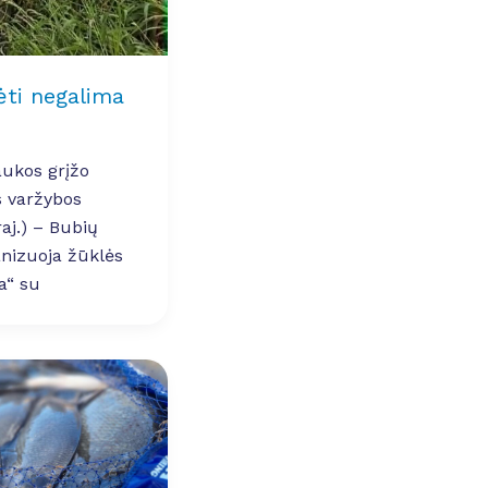
dėti negalima
aukos grįžo
 varžybos
j.) – Bubių
anizuoja žūklės
a“ su