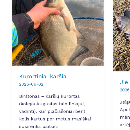
Kurortiniai karšiai
Jie 
2026-06-02
2026
Birštonas – karšių kurortas
Jeig
(kolega Augustas taip linkęs jį
Apol
vadinti), kur plačiašoniai bent
mėnu
kelis kartus per metus masiškai
artė
susirenka pailsėti