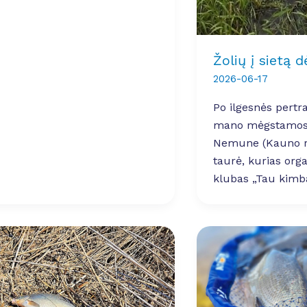
Žolių į sietą 
2026-06-17
Po ilgesnės pertr
mano mėgstamos
Nemune (Kauno ra
taurė, kurias org
klubas „Tau kimb