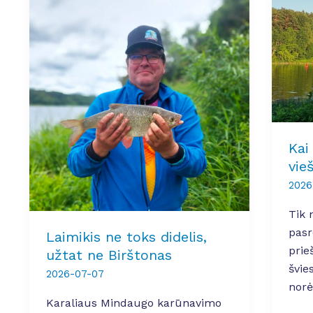
Kai
vie
2026
Tik 
pasr
Laimikis ne toks didelis,
prie
užtat ne Birštonas
švie
2026-07-07
norė
Karaliaus Mindaugo karūnavimo