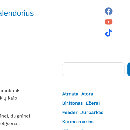
alendorius
Paieška
ininkų iki
Atmata
Atora
kių kaip
Birštonas
Ežerai
Feeder
Jurbarkas
nei, dugninei
Kauno marios
 elgsenai.