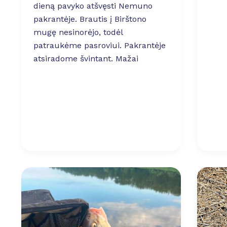
dieną pavyko atšvęsti Nemuno
pakrantėje. Brautis į Birštono
mugę nesinorėjo, todėl
patraukėme pasroviui. Pakrantėje
atsiradome švintant. Mažai