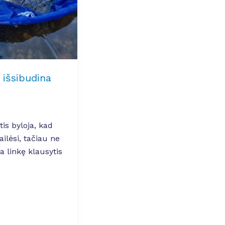
 išsibudina
is byloja, kad
ailėsi, tačiau ne
ra linkę klausytis