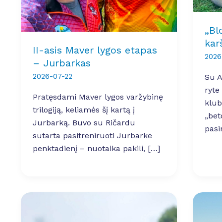
„Bl
kar
II-asis Maver lygos etapas
2026
– Jurbarkas
2026-07-22
Su A
ryte
Pratęsdami Maver lygos varžybinę
klub
trilogiją, keliamės šį kartą į
„bet
Jurbarką. Buvo su Ričardu
pasi
sutarta pasitreniruoti Jurbarke
penktadienį – nuotaika pakili, […]