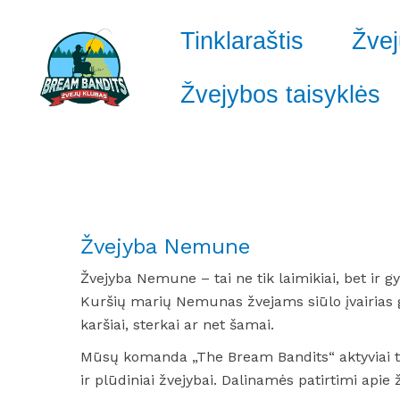
Pereiti
prie
Tinklaraštis
Žvej
turinio
Žvejybos taisyklės
Žvejyba Nemune
Žvejyba Nemune – tai ne tik laimikiai, bet ir g
Kuršių marių Nemunas žvejams siūlo įvairias g
karšiai, sterkai ar net šamai.
Mūsų komanda „The Bream Bandits“ aktyviai ty
ir plūdiniai žvejybai. Dalinamės patirtimi apie