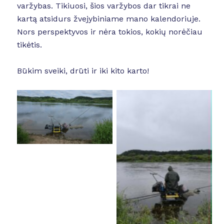
varžybas. Tikiuosi, šios varžybos dar tikrai ne
kartą atsidurs žvejybiniame mano kalendoriuje.
Nors perspektyvos ir nėra tokios, kokių norėčiau
tikėtis.
Būkim sveiki, drūti ir iki kito karto!
No Caption
No Caption