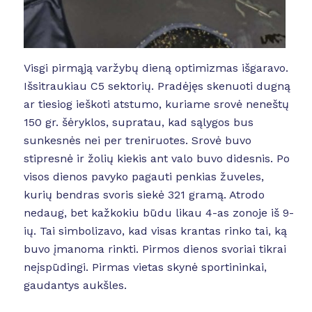
Visgi pirmąją varžybų dieną optimizmas išgaravo.
Išsitraukiau C5 sektorių. Pradėjęs skenuoti dugną
ar tiesiog ieškoti atstumo, kuriame srovė neneštų
150 gr. šėryklos, supratau, kad sąlygos bus
sunkesnės nei per treniruotes. Srovė buvo
stipresnė ir žolių kiekis ant valo buvo didesnis. Po
visos dienos pavyko pagauti penkias žuveles,
kurių bendras svoris siekė 321 gramą. Atrodo
nedaug, bet kažkokiu būdu likau 4-as zonoje iš 9-
ių. Tai simbolizavo, kad visas krantas rinko tai, ką
buvo įmanoma rinkti. Pirmos dienos svoriai tikrai
neįspūdingi. Pirmas vietas skynė sportininkai,
gaudantys aukšles.