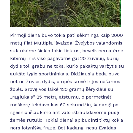
Pirmoji diena buvo tokia pati sėkminga kaip 2000
metų Fiat Multipla išvaizda. Žvejybos valandomis
sulaukėme šiokio tokio lietaus, beveik nematėme
kibimų ir iš viso pagavome gal 20 žuvelių, kurių
dydis toli gražu ne toks, kurio pakaktų varžytis su
aukšto lygio sportininkais. Didžiausia bėda buvo
net ne žuvies dydis, o upės srovė ir jos nešamos
žolės. Srovę vos laikė 120 gramų šėryklėlė su
„ragiukais“ 25 metrų atstumu, o permetinėti
meškerę tekdavo kas 60 sekundžių, kadangi po
ilgesnio išlaukimo ant valo ištraukdavome pusę
žemės rutulio. Tokiai dienai apibūdinti tiktų kokia
nors lotyniška frazė. Bet kadangi nesu Evaldas