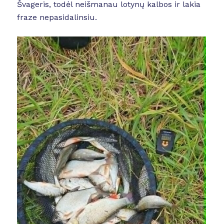
Švageris, todėl neišmanau lotynų kalbos ir lakia
fraze nepasidalinsiu.