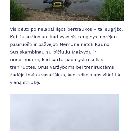
Vis dėlto po nelabai ilgos pertraukos – tai sugrįžo.
Kai tik sužinojau, kad vyks šis renginys, norėjau
pasiruošti ir pažvejoti Nemune netoli Kauno.
Susiskambinau su bičiuliu Mažvydu ir
nusprendėm, kad kartu padarysim kelias
treniruotes. Orus varžyboms bei treniruotėms
žadėjo tokius vasariškus, kad reikėjo apsivilkti tik
vieną striukę.