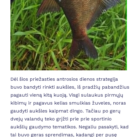
Dėl šios priežasties antrosios dienos strategija
buvo bandyti rinkti aukšles, iš pradžių pabandžius
pagauti vieną kitą kuoją. Visgi sulaukus pirmųjų
kibimų ir pagavus kelias smulkias žuveles, noras
gaudyti aukšles kaipmat dingo. Tačiau po gerų
dvejų valandų teko grįžti prie prie sportinio
aukšlių gaudymo tematikos. Negaliu pasakyti, kad
tai buvo geras sprendimas, kadangi per pusę