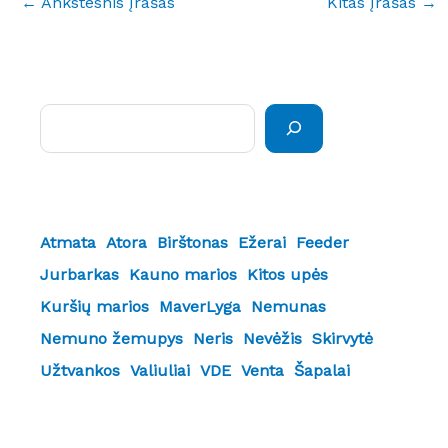
←
Ankstesnis Įrašas
Kitas Įrašas
→
Paieška
Atmata
Atora
Birštonas
Ežerai
Feeder
Jurbarkas
Kauno marios
Kitos upės
Kuršių marios
MaverLyga
Nemunas
Nemuno žemupys
Neris
Nevėžis
Skirvytė
Užtvankos
Valiuliai
VDE
Venta
Šapalai