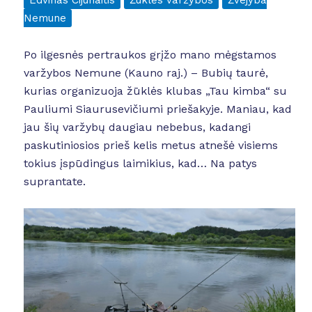
Edvinas Cijūnaitis
Žūklės varžybos
Žvejyba
Nemune
Po ilgesnės pertraukos grįžo mano mėgstamos
varžybos Nemune (Kauno raj.) – Bubių taurė,
kurias organizuoja žūklės klubas „Tau kimba“ su
Pauliumi Siaurusevičiumi priešakyje. Maniau, kad
jau šių varžybų daugiau nebebus, kadangi
paskutiniosios prieš kelis metus atnešė visiems
tokius įspūdingus laimikius, kad… Na patys
suprantate.