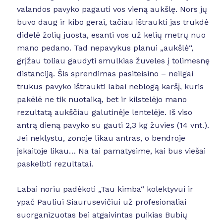
valandos pavyko pagauti vos vieną aukšlę. Nors jų
buvo daug ir kibo gerai, tačiau ištraukti jas trukdė
didelė žolių juosta, esanti vos už kelių metrų nuo
mano pedano. Tad nepavykus planui „aukšlė“,
grįžau toliau gaudyti smulkias žuveles į tolimesnę
distanciją. Šis sprendimas pasiteisino – neilgai
trukus pavyko ištraukti labai neblogą karšį, kuris
pakėlė ne tik nuotaiką, bet ir kilstelėjo mano
rezultatą aukščiau galutinėje lentelėje. Iš viso
antrą dieną pavyko su gauti 2,3 kg žuvies (14 vnt.).
Jei neklystu, zonoje likau antras, o bendroje
įskaitoje likau… Na tai pamatysime, kai bus viešai
paskelbti rezultatai.
Labai noriu padėkoti „Tau kimba“ kolektyvui ir
ypač Pauliui Siaurusevičiui už profesionaliai
suorganizuotas bei atgaivintas puikias Bubių