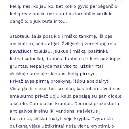
kelią, nes, ko jau ko, bet kokio gyvio perbėgančio
kelią mažiausiai noriu ant automobilio variklio
dangčio, o juk būta ir to…
Stabteliu šalia posūkio į miško tankmę, išlipęs
apsidairau, sėdu atgal. Žvilgsnis į žemėlapį, reik
pavažiuoti tolėliau. Įsukus į mišką, pasitinka
kalnai kalneliai, duobės duobelės ir kiek pažliugęs
gruntas. Nepaisydamas viso to, užtikrintai
visiškoje tamsoje skinuosi kelią pirmyn.
Privažiavęs pirmą proskyną, išlipu apsidairyti.
Vieta gal ir nieko, bet smalsu, kas toliau… Vedinas
smalsumo privažiuoju kelio pabaigą su gan didele
aikštele. Gan platus krantas. Deduosi prožektorių
ant galvos ir einu iki vandens. Pašvietus į
horizontą, aiškiai matyti vėjo kryptis. Tvyrančią
dulksną vėjas užtikrintai neša viena kryptimi, o