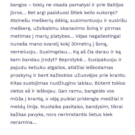
bangos – tokių ne visada pamatysi ir prie Baltijos
jūros… Bet argi pasiduosi šitiek kelio sukoręs?
Atsinešu meškerių dėklą, susimontuoju ir susirišu
meškerę, užsikabinu skanavimo šviną ir pirmas
metimas į marių platybes… Vėjas negailestingai
nuneša mano svarelį kokį 30metrų į šoną,
nemeluoju.. Susimąstau… Ką aš čia darau ir ką
kam bandau įrodyt? Beprotybė… Susipakuoju ir
pajudu keliuku atgalios, atidžiai ieškodamas
proskynų ir bent kažkokios užuovėjos prie kranto.
Kitas sustojimas nudžiugino labiau. Būtent tokios
vietos aš ir ieškojau. Gan ramu, bangelės vos
mūša į krantą, o vėją puikiai pridengia medžiai ir
meldų linija. Nuotaika pasitaiso, bandysim, tikrai
kažkas pavyks, nors nerimstantis lietus kiek
neramina…