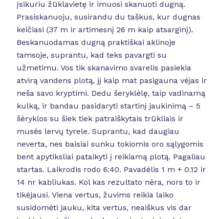
Įsikuriu žūklavietę ir imuosi skanuoti dugną.
Prasiskanuoju, susirandu du taškus, kur dugnas
keičiasi (37 m ir artimesnį 26 m kaip atsarginį).
Beskanuodamas dugną praktiškai aklinoje
tamsoje, suprantu, kad teks pavargti su
užmetimu. Vos tik skanavimo svarelis pasiekia
atvirą vandens plotą, jį kaip mat pasigauna vėjas ir
neša savo kryptimi. Dedu šeryklėlę, taip vadinamą
kulką, ir bandau pasidaryti startinį jaukinimą – 5
šėryklos su šiek tiek patraiškytais trūkliais ir
musės lervų tyrele. Suprantu, kad daugiau
neverta, nes baisiai sunku tokiomis oro sąlygomis
bent apytiksliai pataikyti į reikiamą plotą. Pagaliau
startas. Laikrodis rodo 6:40. Pavadėlis 1 m + 0.12 ir
14 nr kabliukas. Kol kas rezultato nėra, nors to ir
tikėjausi. Viena vertus, žuvims reikia laiko
susidomėti jauku, kita vertus, neaiškus vis dar