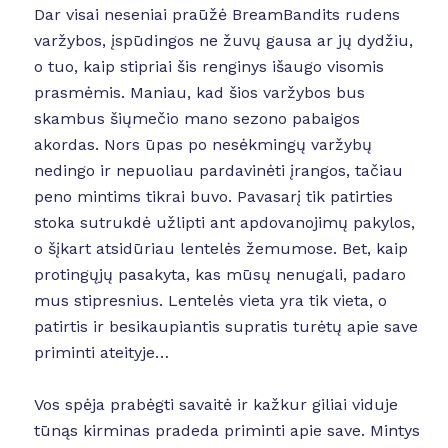
Dar visai neseniai praūžė BreamBandits rudens
varžybos, įspūdingos ne žuvų gausa ar jų dydžiu,
o tuo, kaip stipriai šis renginys išaugo visomis
prasmėmis. Maniau, kad šios varžybos bus
skambus šiųmečio mano sezono pabaigos
akordas. Nors ūpas po nesėkmingų varžybų
nedingo ir nepuoliau pardavinėti įrangos, tačiau
peno mintims tikrai buvo. Pavasarį tik patirties
stoka sutrukdė užlipti ant apdovanojimų pakylos,
o šįkart atsidūriau lentelės žemumose. Bet, kaip
protingųjų pasakyta, kas mūsų nenugali, padaro
mus stipresnius. Lentelės vieta yra tik vieta, o
patirtis ir besikaupiantis supratis turėtų apie save
priminti ateityje…
Vos spėja prabėgti savaitė ir kažkur giliai viduje
tūnąs kirminas pradeda priminti apie save. Mintys