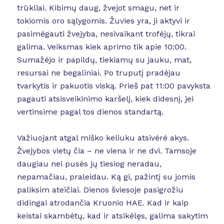
trūkliai. Kibimų daug, žvejot smagu, net ir
tokiomis oro sąlygomis. Žuvies yra, ji aktyvi ir
pasimėgauti žvejyba, nesivaikant trofėjų, tikrai
galima. Veiksmas kiek aprimo tik apie 10:00.
Sumažėjo ir papildų, tiekiamų su jauku, mat,
resursai ne begaliniai. Po truputį pradėjau
tvarkytis ir pakuotis viską. Prieš pat 11:00 pavyksta
pagauti atsisveikinimo karšelį, kiek didesnį, jei
vertinsime pagal tos dienos standartą.
Važiuojant atgal miško keliuku atsivėrė akys.
Žvejybos vietų čia – ne viena ir ne dvi. Tamsoje
daugiau nei pusės jų tiesiog neradau,
nepamačiau, praleidau. Ką gi, pažintį su jomis
paliksim ateičiai. Dienos šviesoje pasigrožiu
didingai atrodančia Kruonio HAE. Kad ir kaip
keistai skambėtų, kad ir atsikėlęs, galima sakytim