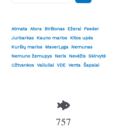
Atmata
Atora
Birštonas
Ežerai
Feeder
Jurbarkas
Kauno marios
Kitos upės
Kuršių marios
MaverLyga
Nemunas
Nemuno žemupys
Neris
Nevėžis
Skirvytė
Užtvankos
Valiuliai
VDE
Venta
Šapalai
757