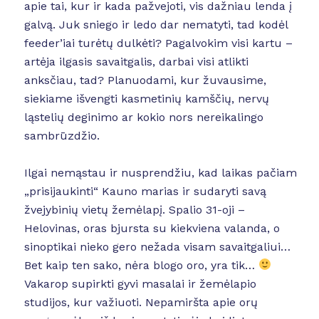
apie tai, kur ir kada pažvejoti, vis dažniau lenda į
galvą. Juk sniego ir ledo dar nematyti, tad kodėl
feeder’iai turėtų dulkėti? Pagalvokim visi kartu –
artėja ilgasis savaitgalis, darbai visi atlikti
anksčiau, tad? Planuodami, kur žuvausime,
siekiame išvengti kasmetinių kamščių, nervų
ląstelių deginimo ar kokio nors nereikalingo
sambrūzdžio.
Ilgai nemąstau ir nusprendžiu, kad laikas pačiam
„prisijaukinti“ Kauno marias ir sudaryti savą
žvejybinių vietų žemėlapį. Spalio 31-oji –
Helovinas, oras bjursta su kiekviena valanda, o
sinoptikai nieko gero nežada visam savaitgaliui…
Bet kaip ten sako, nėra blogo oro, yra tik…
Vakarop supirkti gyvi masalai ir žemėlapio
studijos, kur važiuoti. Nepamiršta apie orų