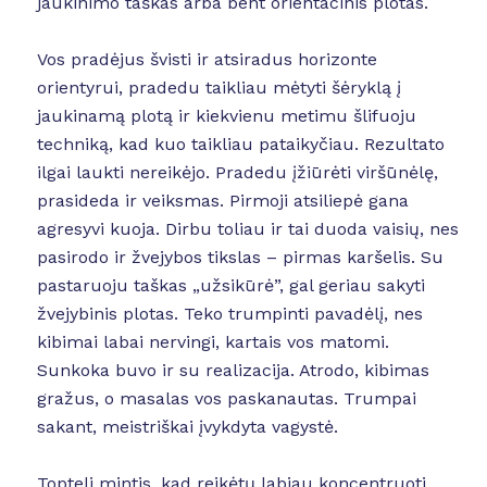
jaukinimo taškas arba bent orientacinis plotas.
Vos pradėjus švisti ir atsiradus horizonte
orientyrui, pradedu taikliau mėtyti šėryklą į
jaukinamą plotą ir kiekvienu metimu šlifuoju
techniką, kad kuo taikliau pataikyčiau. Rezultato
ilgai laukti nereikėjo. Pradedu įžiūrėti viršūnėlę,
prasideda ir veiksmas. Pirmoji atsiliepė gana
agresyvi kuoja. Dirbu toliau ir tai duoda vaisių, nes
pasirodo ir žvejybos tikslas – pirmas karšelis. Su
pastaruoju taškas „užsikūrė”, gal geriau sakyti
žvejybinis plotas. Teko trumpinti pavadėlį, nes
kibimai labai nervingi, kartais vos matomi.
Sunkoka buvo ir su realizacija. Atrodo, kibimas
gražus, o masalas vos paskanautas. Trumpai
sakant, meistriškai įvykdyta vagystė.
Topteli mintis, kad reikėtų labiau koncentruoti