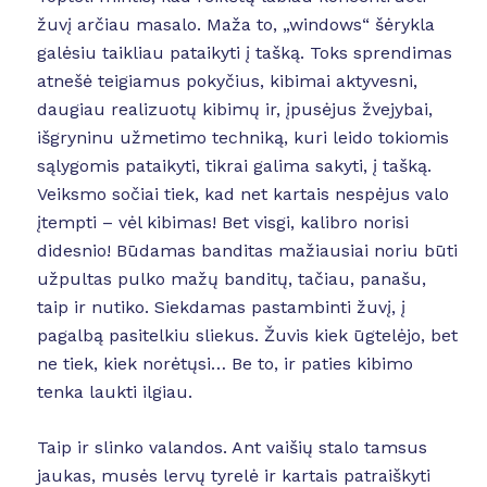
žuvį arčiau masalo. Maža to, „windows“ šėrykla
galėsiu taikliau pataikyti į tašką. Toks sprendimas
atnešė teigiamus pokyčius, kibimai aktyvesni,
daugiau realizuotų kibimų ir, įpusėjus žvejybai,
išgryninu užmetimo techniką, kuri leido tokiomis
sąlygomis pataikyti, tikrai galima sakyti, į tašką.
Veiksmo sočiai tiek, kad net kartais nespėjus valo
įtempti – vėl kibimas! Bet visgi, kalibro norisi
didesnio! Būdamas banditas mažiausiai noriu būti
užpultas pulko mažų banditų, tačiau, panašu,
taip ir nutiko. Siekdamas pastambinti žuvį, į
pagalbą pasitelkiu sliekus. Žuvis kiek ūgtelėjo, bet
ne tiek, kiek norėtųsi… Be to, ir paties kibimo
tenka laukti ilgiau.
Taip ir slinko valandos. Ant vaišių stalo tamsus
jaukas, musės lervų tyrelė ir kartais patraiškyti