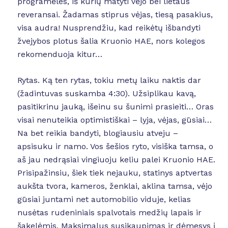
programėles, iš kurių matyti vėjo bei lietaus
reveransai. Žadamas stiprus vėjas, tiesą pasakius,
visa audra! Nusprendžiu, kad reikėtų išbandyti
žvejybos plotus šalia Kruonio HAE, nors kolegos
rekomenduoja kitur…
Rytas. Ką ten rytas, tokiu metų laiku naktis dar
(žadintuvas suskamba 4:30). Užsiplikau kavą,
pasitikrinu jauką, išeinu su šunimi prasieiti… Oras
visai nenuteikia optimistiškai – lyja, vėjas, gūsiai…
Na bet reikia bandyti, blogiausiu atveju –
apsisuku ir namo. Vos šešios ryto, visiška tamsa, o
aš jau nedrąsiai vingiuoju keliu palei Kruonio HAE.
Prisipažinsiu, šiek tiek nejauku, statinys aptvertas
aukšta tvora, kameros, ženklai, aklina tamsa, vėjo
gūsiai juntami net automobilio viduje, kelias
nusėtas rudeniniais spalvotais medžių lapais ir
šakelėmis. Maksimalus susikaupimas ir dėmesys į