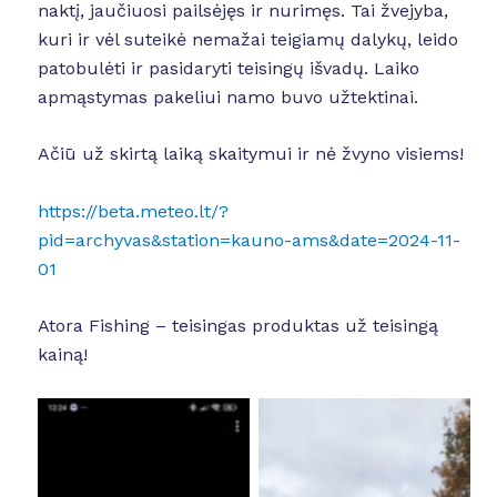
naktį, jaučiuosi pailsėjęs ir nurimęs. Tai žvejyba,
kuri ir vėl suteikė nemažai teigiamų dalykų, leido
patobulėti ir pasidaryti teisingų išvadų. Laiko
apmąstymas pakeliui namo buvo užtektinai.
Ačiū už skirtą laiką skaitymui ir nė žvyno visiems!
https://beta.meteo.lt/?
pid=archyvas&station=kauno-ams&date=2024-11-
01
Atora Fishing – teisingas produktas už teisingą
kainą!