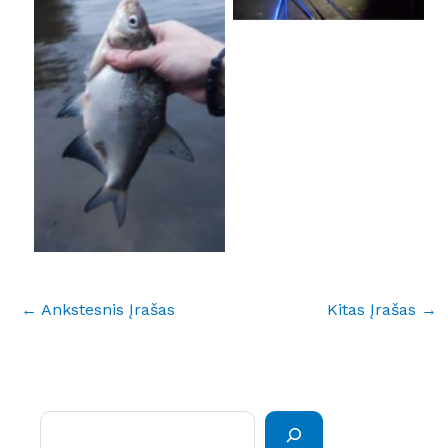
No Caption
←
Ankstesnis Įrašas
Kitas Įrašas
→
Paieška