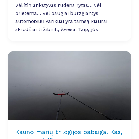
Vėl itin ankstyvas rudens rytas… Vėl
prietema… Vėl baugiai burzgiantys
automobilių varikliai yra tamsą kiaurai
skrodžianti žibintų šviesa. Taip, jūs
Kauno marių trilogijos pabaiga. Kas,