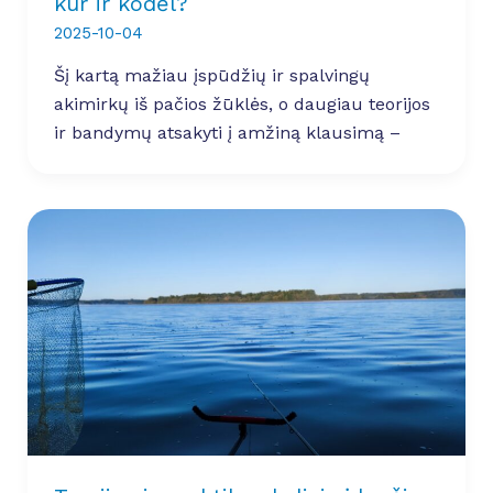
kur ir kodėl?
2025-10-04
Šį kartą mažiau įspūdžių ir spalvingų
akimirkų iš pačios žūklės, o daugiau teorijos
ir bandymų atsakyti į amžiną klausimą –