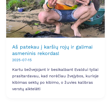
Aš patekau į karšių rojų ir galimai
asmeninis rekordas!
2025-07-15
Kartu bežvejojant ir besikalbant Evaldui tyliai
prasitardavau, kad norėčiau žvejybos, kurioje
kibimas sektų po kibimo, o žuvies kalibras
verstų aiktelėti