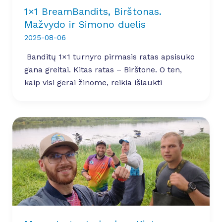
1×1 BreamBandits, Birštonas.
Mažvydo ir Simono duelis
2025-08-06
Banditų 1×1 turnyro pirmasis ratas apsisuko
gana greitai. Kitas ratas – Birštone. O ten,
kaip visi gerai žinome, reikia išlaukti