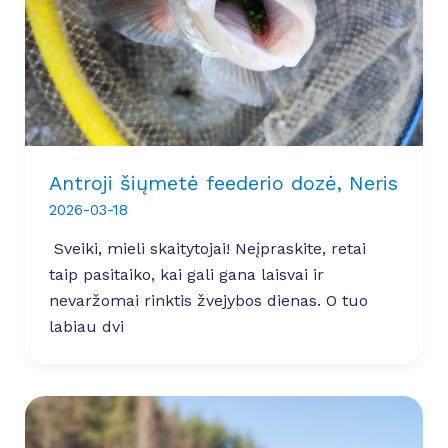
Antroji šiųmetė feederio dozė, Neris
2026-03-18
Sveiki, mieli skaitytojai! Neįpraskite, retai
taip pasitaiko, kai gali gana laisvai ir
nevaržomai rinktis žvejybos dienas. O tuo
labiau dvi