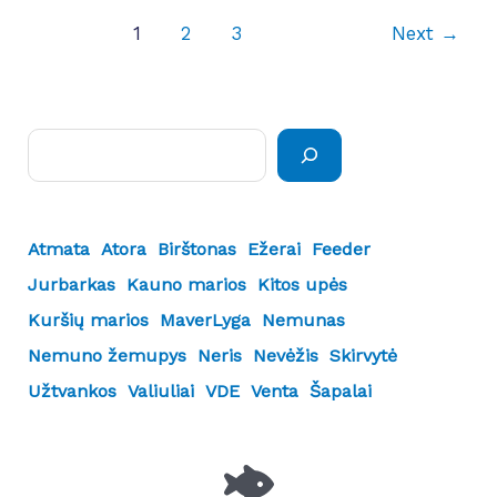
1
2
3
Next
→
Paieška
Atmata
Atora
Birštonas
Ežerai
Feeder
Jurbarkas
Kauno marios
Kitos upės
Kuršių marios
MaverLyga
Nemunas
Nemuno žemupys
Neris
Nevėžis
Skirvytė
Užtvankos
Valiuliai
VDE
Venta
Šapalai