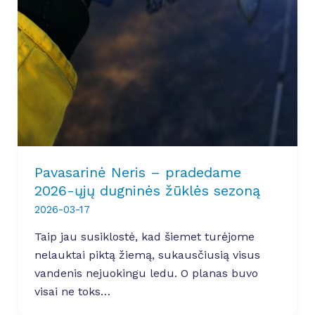
Pavasarinė Neris – pradedame
2026-ųjų dugninės žūklės sezoną
2026-03-17
Taip jau susiklostė, kad šiemet turėjome
nelauktai piktą žiemą, sukausčiusią visus
vandenis nejuokingu ledu. O planas buvo
visai ne toks…