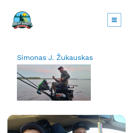
Pereiti
prie
turinio
Simonas J. Žukauskas