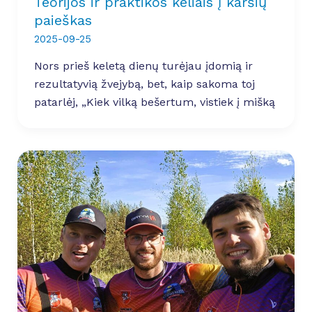
Teorijos ir praktikos keliais į karšių
paieškas
2025-09-25
Nors prieš keletą dienų turėjau įdomią ir
rezultatyvią žvejybą, bet, kaip sakoma toj
patarlėj, „Kiek vilką bešertum, vistiek į mišką