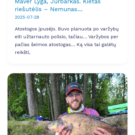
Maver Lyga, Jurbarkas. Kietas
riešutėlis – Nemunas…
2025-07-28
Atostogos įpusėjo. Buvo planuota po varžybų
eiti užtarnauto poilsio, tačiau… Varžybos per
pačias šeimos atostogas… Ką visa tai galėtų
reikšti,