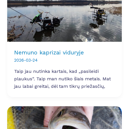
Nemuno kaprizai viduryje
2026-03-24
Taip jau nutinka kartais, kad „pasileidi
plaukus“. Taip man nutiko šiais metais. Mat
jau labai greitai, dėl tam tikrų priežasčių,