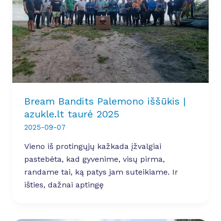
Bream Bandits Palemono iššūkis |
azukle.lt taurė 2025
2025-09-07
Vieno iš protingųjų kažkada įžvalgiai
pastebėta, kad gyvenime, visų pirma,
randame tai, ką patys jam suteikiame. Ir
išties, dažnai aptingę