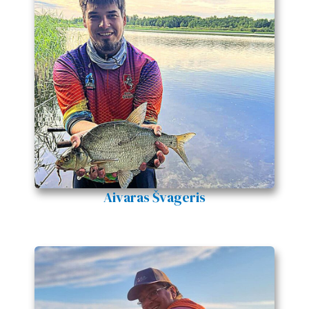
Aivaras Švageris