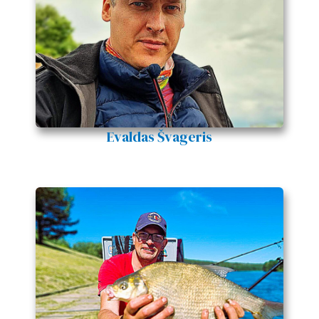
Evaldas Švageris