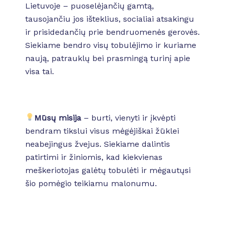
Lietuvoje – puoselėjančių gamtą,
tausojančiu jos išteklius, socialiai atsakingu
ir prisidedančių prie bendruomenės gerovės.
Siekiame bendro visų tobulėjimo ir kuriame
naują, patrauklų bei prasmingą turinį apie
visa tai.
Mūsų misija
– burti, vienyti ir įkvėpti
bendram tikslui visus mėgėjiškai žūklei
neabejingus žvejus. Siekiame dalintis
patirtimi ir žiniomis, kad kiekvienas
meškeriotojas galėtų tobulėti ir mėgautųsi
šio pomėgio teikiamu malonumu.