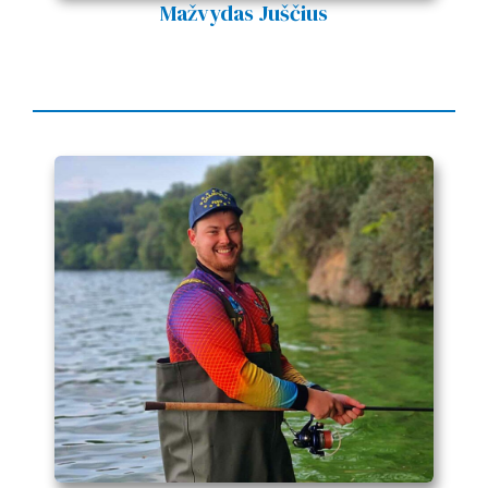
Mažvydas Juščius