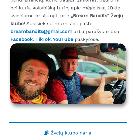
bei kuria kokybišką turinį apie mėgėjišką žūklę,
kviečiame prisijungti prie
„Bream Bandits“ žvejų
klubo
! Susisiek su mumis el. paštu
breambandits@gmail.com
arba parašyk mūsų
Facebook
,
TikTok
,
YouTube
paskyrose.
Žvejų klubo nariai