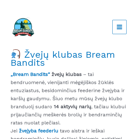
Pereiti
prie
turinio
Žvejų klubas Bream
Bandits
„Bream Bandits“
žvejų klubas
– tai
bendruomenė, vienijanti mėgėjiškos žūklės
entuziastus, besidominčius feederine žvejyba ir
karšių gaudymu. Šiuo metu mūsų žvejų klubo
branduolį sudaro
14 aktyvių narių
, tačiau klubui
prijaučiančių meškerės brolių ir bendraminčių
ratas nuolat plečiasi.
Jei
žvejyba
feederiu
tavo aistra ir ieškai
bendraminčių, kurie dalijasi žiniomis, patirtimi