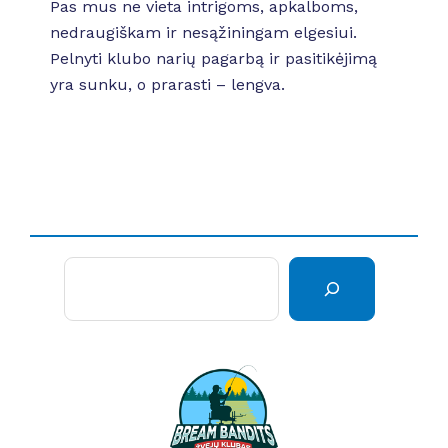
Pas mus ne vieta intrigoms, apkalboms,
nedraugiškam ir nesąžiningam elgesiui.
Pelnyti klubo narių pagarbą ir pasitikėjimą
yra sunku, o prarasti – lengva.
Pai