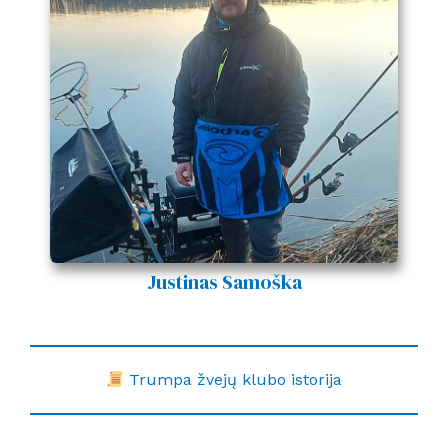
Justinas
Samoška
Trumpa žvejų klubo istorija