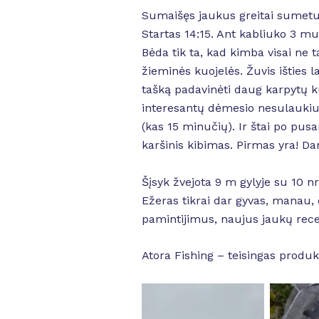
Sumaišęs jaukus greitai sumetu 
Startas 14:15. Ant kabliuko 3 mu
Bėda tik ta, kad kimba visai ne 
žieminės kuojelės. Žuvis išties 
tašką padavinėti daug karpytų k
interesantų dėmesio nesulaukiu
(kas 15 minučių). Ir štai po pusa
karšinis kibimas. Pirmas yra! D
Šįsyk žvejota 9 m gylyje su 10 n
Ežeras tikrai dar gyvas, manau, da
pamintijimus, naujus jaukų rec
Atora Fishing – teisingas produk