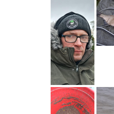
No
No Caption