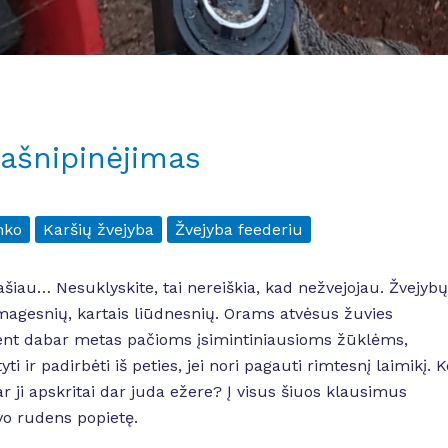
ašnipinėjimas
nko
Karšių žvejyba
Žvejyba feederiu
šiau… Nesuklyskite, tai nereiškia, kad nežvejojau. Žvejybų
smagesnių, kartais liūdnesnių. Orams atvėsus žuvies
ent dabar metas pačioms įsimintiniausioms žūklėms,
 ir padirbėti iš peties, jei nori pagauti rimtesnį laimikį. K
r ji apskritai dar juda ežere? Į visus šiuos klausimus
vo rudens popietę.