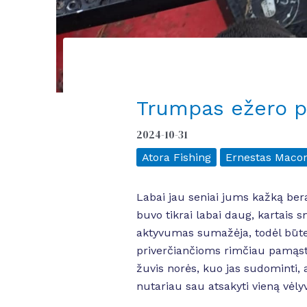
Trumpas ežero p
2024-10-31
Atora Fishing
Ernestas Maco
Labai jau seniai jums kažką bera
buvo tikrai labai daug, kartais 
aktyvumas sumažėja, todėl būt
priverčiančioms rimčiau pamąstyti
žuvis norės, kuo jas sudominti, a
nutariau sau atsakyti vieną vėly