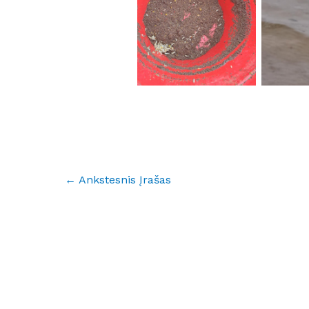
No Caption
No
←
Ankstesnis Įrašas