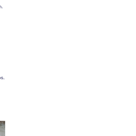
n.
s.