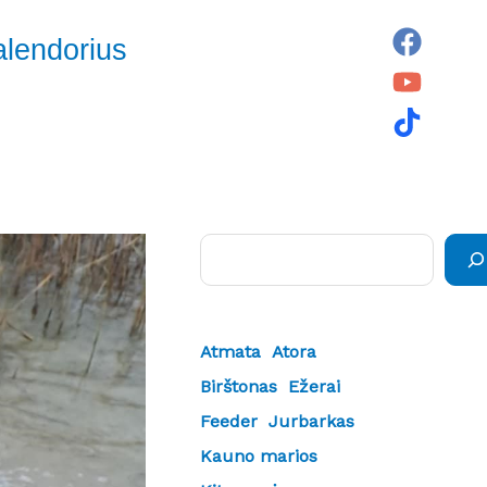
alendorius
Paieška
Atmata
Atora
Birštonas
Ežerai
Feeder
Jurbarkas
Kauno marios