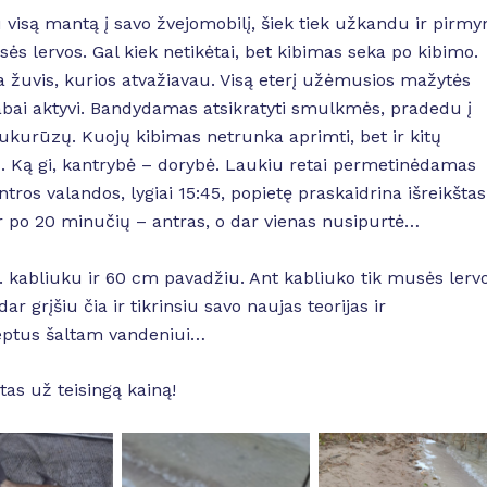
visą mantą į savo žvejomobilį, šiek tiek užkandu ir pirmy
sės lervos. Gal kiek netikėtai, bet kibimas seka po kibimo.
ta žuvis, kurios atvažiavau. Visą eterį užėmusios mažytės
labai aktyvi. Bandydamas atsikratyti smulkmės, pradedu į
ukurūzų. Kuojų kibimas netrunka aprimti, bet ir kitų
. Ką gi, kantrybė – dorybė. Laukiu retai permetinėdamas
ntros valandos, lygiai 15:45, popietę praskaidrina išreikštas
ar po 20 minučių – antras, o dar vienas nusipurtė…
r. kabliuku ir 60 cm pavadžiu. Ant kabliuko tik musės lervo
r grįšiu čia ir tikrinsiu savo naujas teorijas ir
eptus šaltam vandeniui…
tas už teisingą kainą!