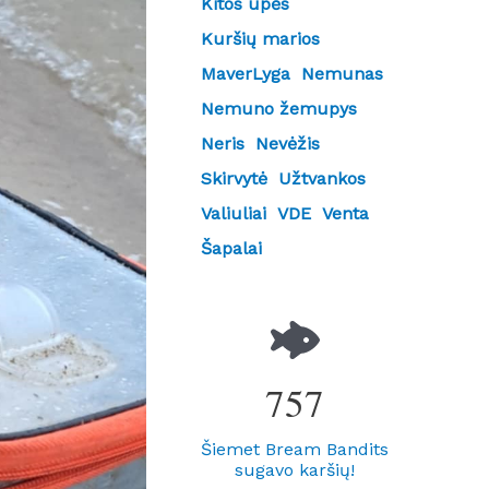
Kitos upės
Kuršių marios
MaverLyga
Nemunas
Nemuno žemupys
Neris
Nevėžis
Skirvytė
Užtvankos
Valiuliai
VDE
Venta
Šapalai
757
Šiemet Bream Bandits
sugavo karšių!