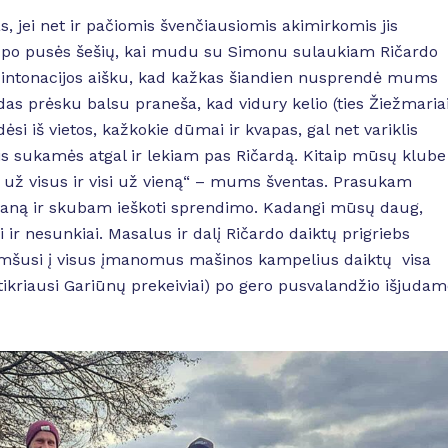
 jei net ir pačiomis švenčiausiomis akimirkomis jis
ek po pusės šešių, kai mudu su Simonu sulaukiam Ričardo
 intonacijos aišku, kad kažkas šiandien nusprendė mums
rdas prėsku balsu praneša, kad vidury kelio (ties Žiežmariai
si iš vietos, kažkokie dūmai ir kvapas, gal net variklis
mis sukamės atgal ir lekiam pas Ričardą. Kitaip mūsų klube
 už visus ir visi už vieną“ – mums šventas. Prasukam
planą ir skubam ieškoti sprendimo. Kadangi mūsų daug,
r nesunkiai. Masalus ir dalį Ričardo daiktų prigriebs
ikimšusi į visus įmanomus mašinos kampelius daiktų visa
tikriausi Gariūnų prekeiviai) po gero pusvalandžio išjudam