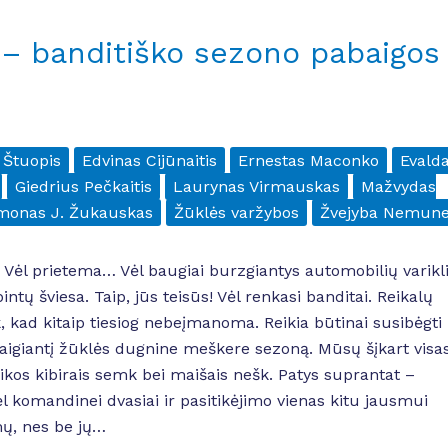
 – banditiško sezono pabaigos
 Štuopis
Edvinas Cijūnaitis
Ernestas Maconko
Evald
Giedrius Pečkaitis
Laurynas Virmauskas
Mažvydas
monas J. Žukauskas
Žūklės varžybos
Žvejyba Nemun
 Vėl prietema… Vėl baugiai burzgiantys automobilių varikli
intų šviesa. Taip, jūs teisūs! Vėl renkasi banditai. Reikalų
k, kad kitaip tiesiog nebeįmanoma. Reikia būtinai susibėgti
baigiantį žūklės dugnine meškere sezoną. Mūsų šįkart visa
ikos kibirais semk bei maišais nešk. Patys suprantat –
 komandinei dvasiai ir pasitikėjimo vienas kitu jausmui
mų, nes be jų…