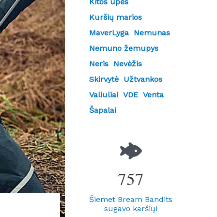
Kitos upės
Kuršių marios
MaverLyga
Nemunas
Nemuno žemupys
Neris
Nevėžis
Skirvytė
Užtvankos
Valiuliai
VDE
Venta
Šapalai
757
Šiemet Bream Bandits
sugavo karšių!