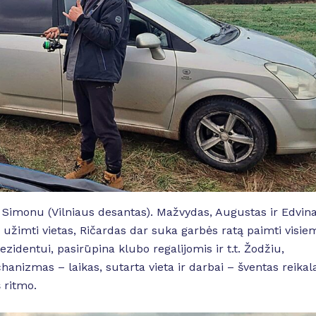
Simonu (Vilniaus desantas). Mažvydas, Augustas ir Edvin
s užimti vietas, Ričardas dar suka garbės ratą paimti visie
ezidentui, pasirūpina klubo regalijomis ir t.t. Žodžiu,
hanizmas – laikas, sutarta vieta ir darbai – šventas reikal
š ritmo.