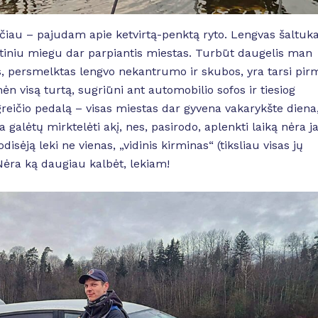
arčiau – pajudam apie ketvirtą-penktą ryto. Lengvas šaltuka
ytiniu miegu dar parpiantis miestas. Turbūt daugelis man
las, persmelktas lengvo nekantrumo ir skubos, yra tarsi pir
ėn visą turtą, sugriūni ant automobilio sofos ir tiesiog
reičio pedalą – visas miestas dar gyvena vakarykšte diena
a galėtų mirktelėti akį, nes, pasirodo, aplenkti laiką nėra j
disėją leki ne vienas, „vidinis kirminas“ (tiksliau visas jų
Nėra ką daugiau kalbėt, lekiam!