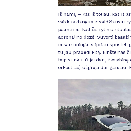
Iš namų – kas iš toliau, kas iš 
vaiskus dangus ir saldžiausiu r
paantrins, kad šis rytinis ritua
adrenalino dozė. Suverti bagažin
nesąmoningai stipriau spusteli g
tu jau pradedi kitą. Einšteinas či
taip sunku. O jei dar į žvejybinę o
orkestras) užgroja dar garsiau. 