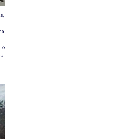
s,
ma
, o
au