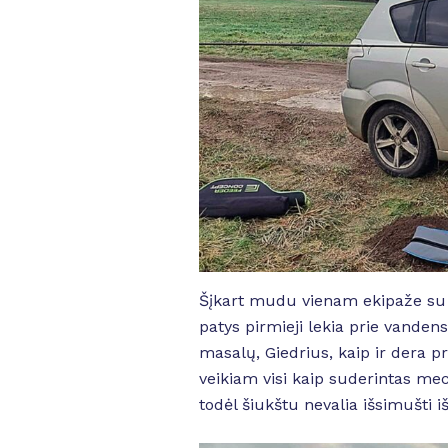
Šįkart mudu vienam ekipaže su 
patys pirmieji lekia prie vanden
masalų, Giedrius, kaip ir dera pr
veikiam visi kaip suderintas mec
todėl šiukštu nevalia išsimušti i