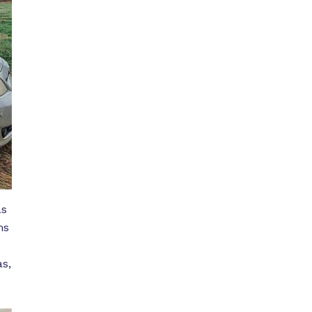
as
ms
as,