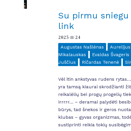
Su pirmu sniegu
link
2025-11-24
Augustas Našlėnas
Aurelijus
Mikalauskas
Evaldas Švageris
Juščius
Ričardas Tenenė
Si
Vėl itin ankstyvas rudens rytas…
yra tamsą kiaurai skrodžianti žib
reikalėlių bei progų progelių tie
irrrrr… – deramai palydėti besi
būrys, tad šnekos ir geros nuota
klubas – gyvas organizmas, todėl
sustiprinti reikia tokių susibėgi