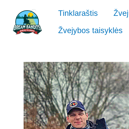
Pereiti
prie
Tinklaraštis
Žvej
turinio
Žvejybos taisyklės