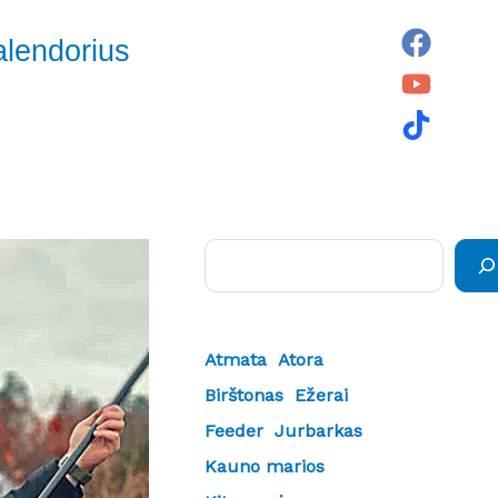
alendorius
Paieška
Atmata
Atora
Birštonas
Ežerai
Feeder
Jurbarkas
Kauno marios