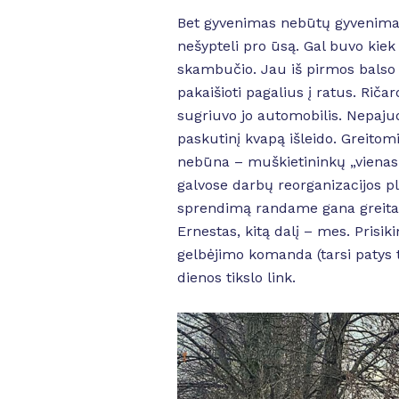
Bet gyvenimas nebūtų gyvenimas,
nešypteli pro ūsą. Gal buvo ki
skambučio. Jau iš pirmos balso
pakaišioti pagalius į ratus. Riča
sugriuvo jo automobilis. Nepajudė
paskutinį kvapą išleido. Greito
nebūna – muškietininkų „vienas
galvose darbų reorganizacijos 
sprendimą randame gana greitai i
Ernestas, kitą dalį – mes. Pris
gelbėjimo komanda (tarsi patys 
dienos tikslo link.