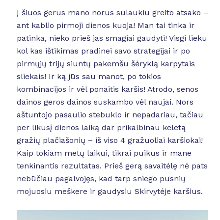
Į šiuos gerus mano norus sulaukiu greito atsako –
ant kablio pirmoji dienos kuoja! Man tai tinka ir
patinka, nieko prieš jas smagiai gaudyti! Visgi lieku
kol kas ištikimas pradinei savo strategijai ir po
pirmųjų trijų siuntų pakemšu šėryklą karpytais
sliekais! Ir ką jūs sau manot, po tokios
kombinacijos ir vėl ponaitis karšis! Atrodo, senos
dainos geros dainos suskambo vėl naujai. Nors
aštuntojo pasaulio stebuklo ir nepadariau, tačiau
per likusį dienos laiką dar prikalbinau keletą
gražių plačiašonių – iš viso 4 gražuoliai karšiokai!
Kaip tokiam metų laikui, tikrai puikus ir mane
tenkinantis rezultatas. Prieš gerą savaitėlę nė pats
nebūčiau pagalvojęs, kad tarp sniego pusnių
mojuosiu meškere ir gaudysiu Skirvytėje karšius.