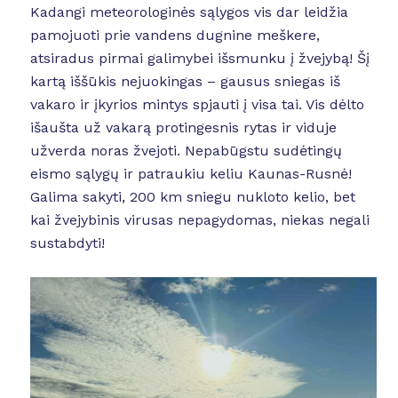
Kadangi meteorologinės sąlygos vis dar leidžia
pamojuoti prie vandens dugnine meškere,
atsiradus pirmai galimybei išsmunku į žvejybą! Šį
kartą iššūkis nejuokingas – gausus sniegas iš
vakaro ir įkyrios mintys spjauti į visa tai. Vis dėlto
išaušta už vakarą protingesnis rytas ir viduje
užverda noras žvejoti. Nepabūgstu sudėtingų
eismo sąlygų ir patraukiu keliu Kaunas-Rusnė!
Galima sakyti, 200 km sniegu nukloto kelio, bet
kai žvejybinis virusas nepagydomas, niekas negali
sustabdyti!