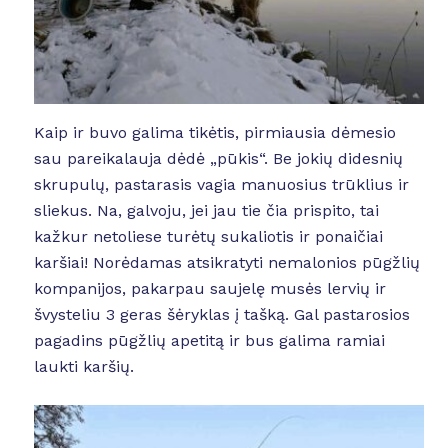
Kaip ir buvo galima tikėtis, pirmiausia dėmesio
sau pareikalauja dėdė „pūkis“. Be jokių didesnių
skrupulų, pastarasis vagia manuosius trūklius ir
sliekus. Na, galvoju, jei jau tie čia prispito, tai
kažkur netoliese turėtų sukaliotis ir ponaičiai
karšiai! Norėdamas atsikratyti nemalonios pūgžlių
kompanijos, pakarpau saujelę musės lervių ir
švysteliu 3 geras šėryklas į tašką. Gal pastarosios
pagadins pūgžlių apetitą ir bus galima ramiai
laukti karšių.