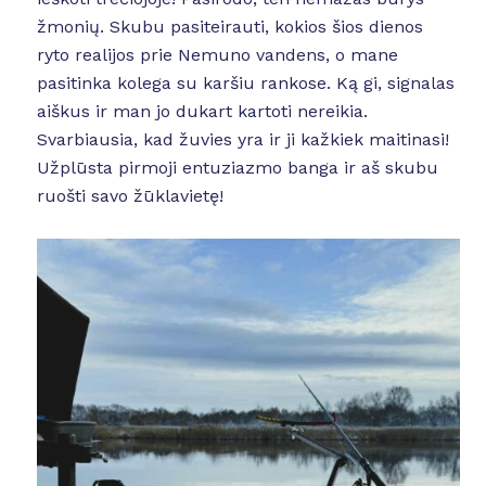
žmonių. Skubu pasiteirauti, kokios šios dienos
ryto realijos prie Nemuno vandens, o mane
pasitinka kolega su karšiu rankose. Ką gi, signalas
aiškus ir man jo dukart kartoti nereikia.
Svarbiausia, kad žuvies yra ir ji kažkiek maitinasi!
Užplūsta pirmoji entuziazmo banga ir aš skubu
ruošti savo žūklavietę!