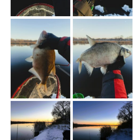
No Caption
No Caption
No Caption
No Caption