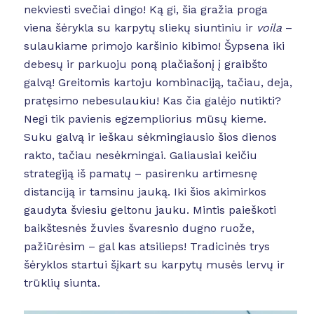
nekviesti svečiai dingo! Ką gi, šia gražia proga
viena šėrykla su karpytų sliekų siuntiniu ir
voila
–
sulaukiame primojo karšinio kibimo! Šypsena iki
debesų ir parkuoju poną plačiašonį į graibšto
galvą! Greitomis kartoju kombinaciją, tačiau, deja,
pratęsimo nebesulaukiu! Kas čia galėjo nutikti?
Negi tik pavienis egzempliorius mūsų kieme.
Suku galvą ir ieškau sėkmingiausio šios dienos
rakto, tačiau nesėkmingai. Galiausiai keičiu
strategiją iš pamatų – pasirenku artimesnę
distanciją ir tamsinu jauką. Iki šios akimirkos
gaudyta šviesiu geltonu jauku. Mintis paieškoti
baikštesnės žuvies švaresnio dugno ruože,
pažiūrėsim – gal kas atsilieps! Tradicinės trys
šėryklos startui šįkart su karpytų musės lervų ir
trūklių siunta.