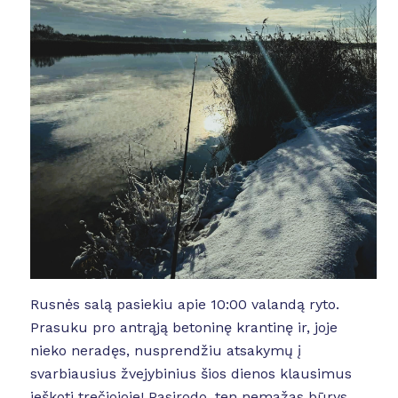
Rusnės salą pasiekiu apie 10:00 valandą ryto.
Prasuku pro antrąją betoninę krantinę ir, joje
nieko neradęs, nusprendžiu atsakymų į
svarbiausius žvejybinius šios dienos klausimus
ieškoti trečiojoje! Pasirodo, ten nemažas būrys