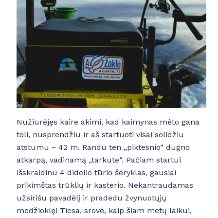
Nužiūrėjęs kaire akimi, kad kaimynas mėto gana
toli, nusprendžiu ir aš startuoti visai solidžiu
atstumu ~ 42 m. Randu ten „piktesnio“ dugno
atkarpą, vadinamą „tarkute“. Pačiam startui
išskraidinu 4 didelio tūrio šėryklas, gausiai
prikimštas trūklių ir kasterio. Nekantraudamas
užsirišu pavadėlį ir pradedu žvynuotųjų
medžioklę! Tiesa, srovė, kaip šiam metų laikui,