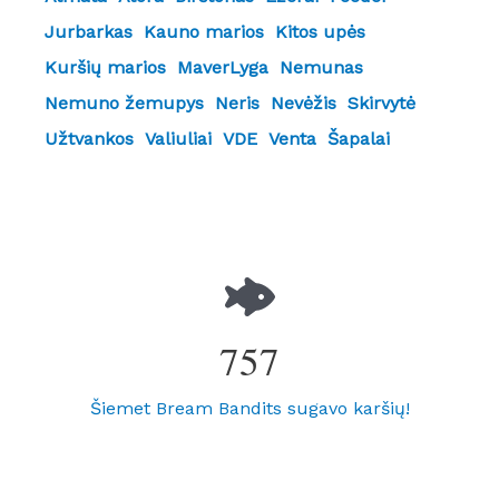
Jurbarkas
Kauno marios
Kitos upės
Kuršių marios
MaverLyga
Nemunas
Nemuno žemupys
Neris
Nevėžis
Skirvytė
Užtvankos
Valiuliai
VDE
Venta
Šapalai
757
Šiemet Bream Bandits sugavo karšių!