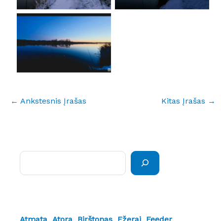
No Caption
←
Ankstesnis Įrašas
Kitas Įrašas
→
Paieška
Atmata
Atora
Birštonas
Ežerai
Feeder