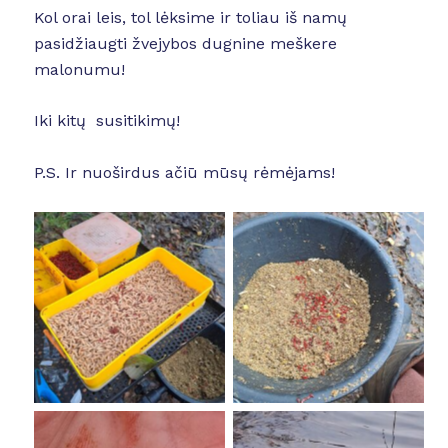
Kol orai leis, tol lėksime ir toliau iš namų
pasidžiaugti žvejybos dugnine meškere
malonumu!
Iki kitų susitikimų!
P.S. Ir nuoširdus ačiū mūsų rėmėjams!
No Caption
No Caption