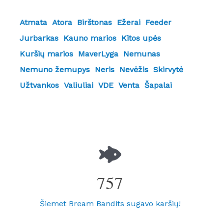
Atmata
Atora
Birštonas
Ežerai
Feeder
Jurbarkas
Kauno marios
Kitos upės
Kuršių marios
MaverLyga
Nemunas
Nemuno žemupys
Neris
Nevėžis
Skirvytė
Užtvankos
Valiuliai
VDE
Venta
Šapalai
757
Šiemet Bream Bandits sugavo karšių!