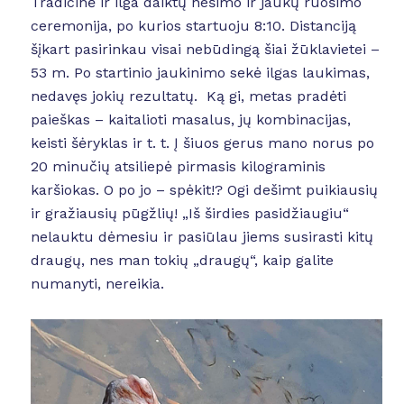
Tradicinė ir ilga daiktų nešimo ir jaukų ruošimo
ceremonija, po kurios startuoju 8:10. Distanciją
šįkart pasirinkau visai nebūdingą šiai žūklavietei –
53 m. Po startinio jaukinimo sekė ilgas laukimas,
nedavęs jokių rezultatų. Ką gi, metas pradėti
paieškas – kaitalioti masalus, jų kombinacijas,
keisti šėryklas ir t. t. Į šiuos gerus mano norus po
20 minučių atsiliepė pirmasis kilograminis
karšiokas. O po jo – spėkit!? Ogi dešimt puikiausių
ir gražiausių pūgžlių! „Iš širdies pasidžiaugiu“
nelauktu dėmesiu ir pasiūlau jiems susirasti kitų
draugų, nes man tokių „draugų“, kaip galite
numanyti, nereikia.