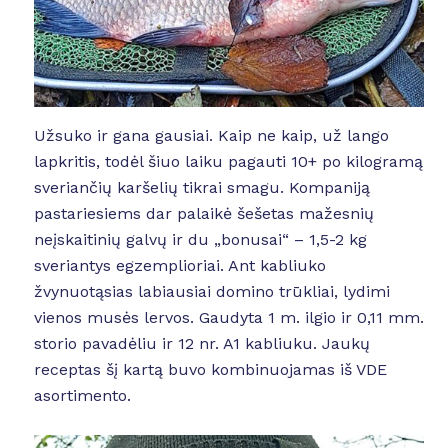
Užsuko ir gana gausiai. Kaip ne kaip, už lango
lapkritis, todėl šiuo laiku pagauti 10+ po kilogramą
sveriančių karšelių tikrai smagu. Kompaniją
pastariesiems dar palaikė šešetas mažesnių
neįskaitinių galvų ir du „bonusai“ – 1,5-2 kg
sveriantys egzemplioriai. Ant kabliuko
žvynuotąsias labiausiai domino trūkliai, lydimi
vienos musės lervos. Gaudyta 1 m. ilgio ir 0,11 mm.
storio pavadėliu ir 12 nr. A1 kabliuku. Jaukų
receptas šį kartą buvo kombinuojamas iš VDE
asortimento.