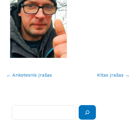
No Caption
←
Ankstesnis Įrašas
Kitas Įrašas
→
Paieška