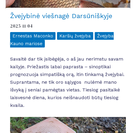
Žvejybinė viešnagė Darsūniškyje
2025-11-04
Ernestas Maconko
Karšių žvejyba
Žvejyba
Kauno mariose
Savaitė dar tik įsibėgėja, o aš jau nerimstu savam
kailyje. Priežastis labai paprasta – sinoptikai
prognozuoja simpatišką orą, itin tinkamą žvejybai.
Suprantama, ne tik oro sąlygos nulėmė mano
išvyką į seniai pamėgtas vietas. Tiesiog pasitaikė
laisvesnė diena, kurios neišnaudoti būtų tiesiog
kvaila.