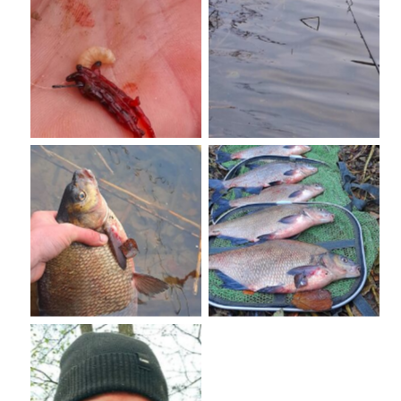
No Caption
No Caption
No Caption
No Caption