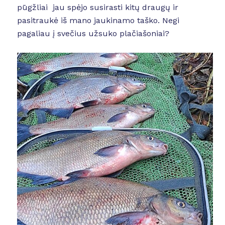
pūgžliai jau spėjo susirasti kitų draugų ir
pasitraukė iš mano jaukinamo taško. Negi
pagaliau į svečius užsuko plačiašoniai?