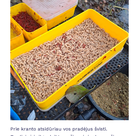
Prie kranto atsidūriau vos pradėjus švisti.