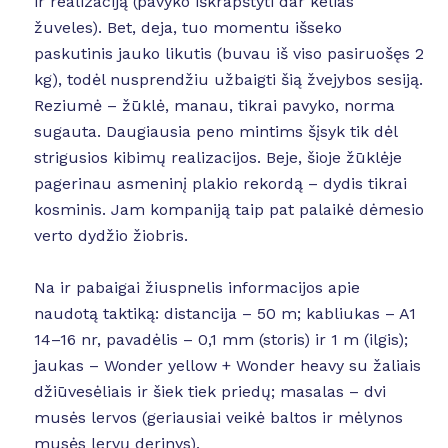
ir realizaciją (pavyko iškrapštyti dar kelias
žuveles). Bet, deja, tuo momentu išseko
paskutinis jauko likutis (buvau iš viso pasiruošęs 2
kg), todėl nusprendžiu užbaigti šią žvejybos sesiją.
Reziumė – žūklė, manau, tikrai pavyko, norma
sugauta. Daugiausia peno mintims šįsyk tik dėl
strigusios kibimų realizacijos. Beje, šioje žūklėje
pagerinau asmeninį plakio rekordą – dydis tikrai
kosminis. Jam kompaniją taip pat palaikė dėmesio
verto dydžio žiobris.
Na ir pabaigai žiuspnelis informacijos apie
naudotą taktiką: distancija – 50 m; kabliukas – A1
14–16 nr, pavadėlis – 0,1 mm (storis) ir 1 m (ilgis);
jaukas – Wonder yellow + Wonder heavy su žaliais
džiūvesėliais ir šiek tiek priedų; masalas – dvi
musės lervos (geriausiai veikė baltos ir mėlynos
musės lervų derinys).