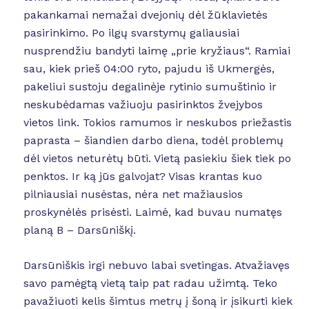
pakankamai nemažai dvejonių dėl žūklavietės
pasirinkimo. Po ilgų svarstymų galiausiai
nusprendžiu bandyti laimę „prie kryžiaus“. Ramiai
sau, kiek prieš 04:00 ryto, pajudu iš Ukmergės,
pakeliui sustoju degalinėje rytinio sumuštinio ir
neskubėdamas važiuoju pasirinktos žvejybos
vietos link. Tokios ramumos ir neskubos priežastis
paprasta – šiandien darbo diena, todėl problemų
dėl vietos neturėtų būti. Vietą pasiekiu šiek tiek po
penktos. Ir ką jūs galvojat? Visas krantas kuo
pilniausiai nusėstas, nėra net mažiausios
proskynėlės prisėsti. Laimė, kad buvau numatęs
planą B – Darsūniškį.
Darsūniškis irgi nebuvo labai svetingas. Atvažiavęs
savo pamėgtą vietą taip pat radau užimtą. Teko
pavažiuoti kelis šimtus metrų į šoną ir įsikurti kiek