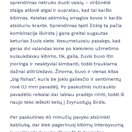
sprendimas netruko duoti vaisių – viršūnėlė
staiga atšovė atgal ir supratau, kad tai karšio
kibimas. Keletas akimirkų smagios kovos ir karšis
atsiduriu krante. Sprendimas tęsti žūklę ta pačia
kombinacija išvirsta į gana greitai sugautas
keturias žuvis siete. Nesumeluosiu pasakęs, kad
geras dvi valandas kone po kiekvieno užmetimo
sulaukdavau kibimo, tik, gaila, žuvis buvo itin
įnoringa ir neaktyviai kimbanti, todėl traukiama
dažnai atitrūkdavo. Žinoma, buvo ir vienas kitas
„big fishas“, kuris be jokio gailesčio ir sentimentų
rovė 0,1 mm pavadėlį. Po paskutinio nutraukto
pavadėlio reikalai dar labiau pradėjo rimti, todėl iš
naujo teko ieškoti kelių į žvynuotųjų širdis.
Per paskutines 40 minučių pavyko atsirinkti
kabliuką, dar kiek pagerinusį kibimų intensyvumą