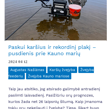
Paskui karšius ir rekordinį plakį –
pusdienis prie Kauno marių
2024-04-12
Augustas Našlėnas
Karšių žvejyba
Žvejyba
feederiu
Žvejyba Kauno mariose
Taip jau atsitiko, jog atsirado galimybė antradienį
pasiimti laisvadienį. Pasižiūriu orų prognozes,
kurios žada net 26 laipsnių šilumą. Kaip įmanoma
tokiu oru nekeliauti į žvejybą? Tiesa, šįkart buvo