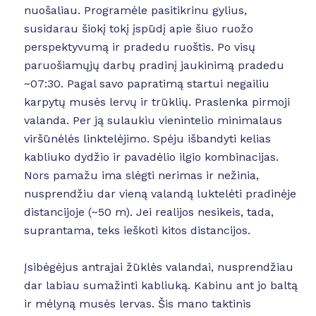
nuošaliau. Programėle pasitikrinu gylius,
susidarau šiokį tokį įspūdį apie šiuo ruožo
perspektyvumą ir pradedu ruoštis. Po visų
paruošiamųjų darbų pradinį jaukinimą pradedu
~07:30. Pagal savo papratimą startui negailiu
karpytų musės lervų ir trūklių. Praslenka pirmoji
valanda. Per ją sulaukiu vienintelio minimalaus
viršūnėlės linktelėjimo. Spėju išbandyti kelias
kabliuko dydžio ir pavadėlio ilgio kombinacijas.
Nors pamažu ima slėgti nerimas ir nežinia,
nusprendžiu dar vieną valandą luktelėti pradinėje
distancijoje (~50 m). Jei realijos nesikeis, tada,
suprantama, teks ieškoti kitos distancijos.
Įsibėgėjus antrajai žūklės valandai, nusprendžiau
dar labiau sumažinti kabliuką. Kabinu ant jo baltą
ir mėlyną musės lervas. Šis mano taktinis