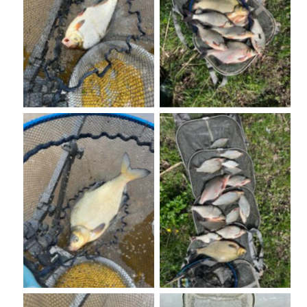
No Caption
No Caption
No Caption
No Caption