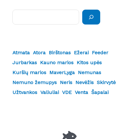
Paieška
Atmata
Atora
Birštonas
Ežerai
Feeder
Jurbarkas
Kauno marios
Kitos upės
Kuršių marios
MaverLyga
Nemunas
Nemuno žemupys
Neris
Nevėžis
Skirvytė
Užtvankos
Valiuliai
VDE
Venta
Šapalai