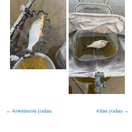
No Caption
No Caption
←
Ankstesnis Įrašas
Kitas Įrašas
→