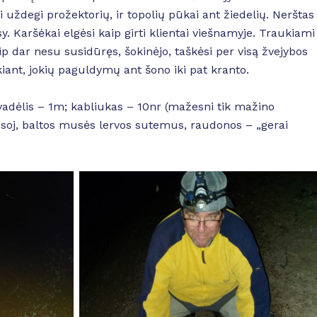
 uždegi prožektorių, ir topolių pūkai ant žiedelių. Nerštas
y. Karšėkai elgėsi kaip girti klientai viešnamyje. Traukiami
taip dar nesu susidūręs, šokinėjo, taškėsi per visą žvejybos
iant, jokių paguldymų ant šono iki pat kranto.
vadėlis – 1m; kabliukas – 10nr (mažesni tik mažino
viesoj, baltos musės lervos sutemus, raudonos – „gerai
No Caption