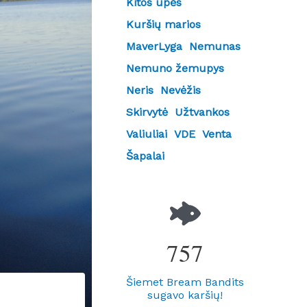
Kitos upės
Kuršių marios
MaverLyga
Nemunas
Nemuno žemupys
Neris
Nevėžis
Skirvytė
Užtvankos
Valiuliai
VDE
Venta
Šapalai
757
Šiemet Bream Bandits
sugavo karšių!