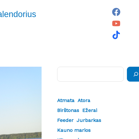
alendorius
Paieška
Atmata
Atora
Birštonas
Ežerai
Feeder
Jurbarkas
Kauno marios