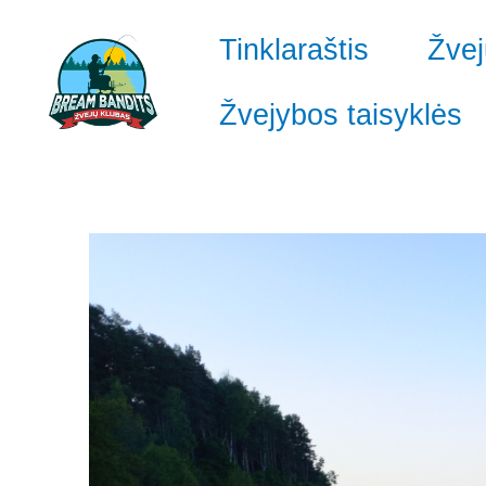
Pereiti
prie
Tinklaraštis
Žvej
turinio
Žvejybos taisyklės