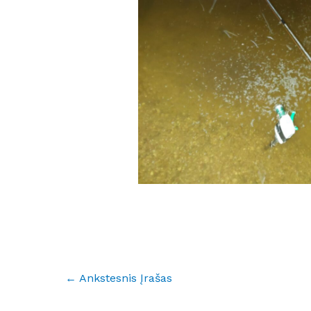
No Caption
←
Ankstesnis Įrašas