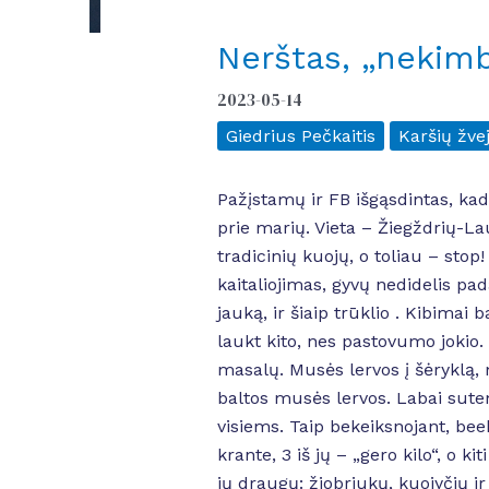
Nerštas, „nekim
2023-05-14
Giedrius Pečkaitis
Karšių žve
Pažįstamų ir FB išgąsdintas, kad
prie marių. Vieta – Žiegždrių-La
tradicinių kuojų, o toliau – stop!
kaitaliojimas, gyvų nedidelis pada
jauką, ir šiaip trūklio . Kibimai
laukt kito, nes pastovumo jokio. 
masalų. Musės lervos į šėryklą, 
baltos musės lervos. Labai sute
visiems. Taip bekeiksnojant, beek
krante, 3 iš jų – „gero kilo“, o 
jų draugų: žiobriukų, kuojyčių ir