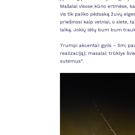
Mašalai visose kūno ertmėse, kai
vis tik paliko pėdsaką žuvų elges
priešinosi kaip velniai, o siete, 
laiką. Jokių lėtų bum bum trauk
Trumpi akcentai: gylis – 5m; pa
realizaciją); masalai: trūklys š
sutemus“.