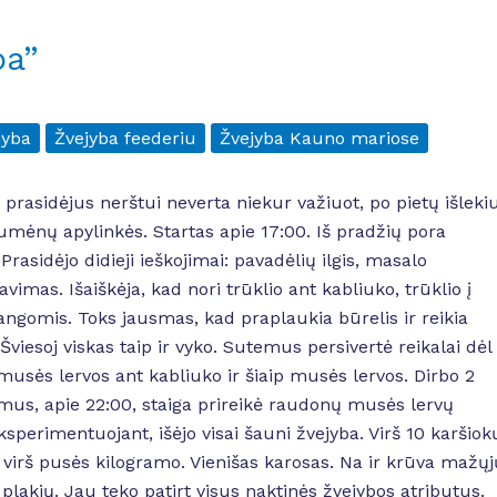
ba”
jyba
Žvejyba feederiu
Žvejyba Kauno mariose
 prasidėjus nerštui neverta niekur važiuot, po pietų išleki
umėnų apylinkės. Startas apie 17:00. Iš pradžių pora
 Prasidėjo didieji ieškojimai: pavadėlių ilgis, masalo
vimas. Išaiškėja, kad nori trūklio ant kabliuko, trūklio į
 bangomis. Toks jausmas, kad praplaukia būrelis ir reikia
Šviesoj viskas taip ir vyko. Sutemus persivertė reikalai dėl
musės lervos ant kabliuko ir šiaip musės lervos. Dirbo 2
mus, apie 22:00, staiga prireikė raudonų musės lervų
sperimentuojant, išėjo visai šauni žvejyba. Virš 10 karšiok
kiti virš pusės kilogramo. Vienišas karosas. Na ir krūva mažųj
 plakių. Jau teko patirt visus naktinės žvejybos atributus.