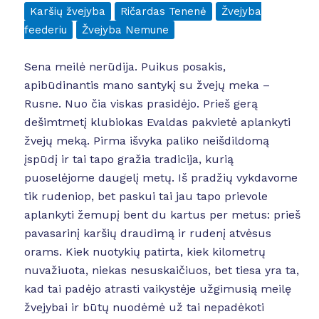
Karšių žvejyba
Ričardas Tenenė
Žvejyba
feederiu
Žvejyba Nemune
Sena meilė nerūdija. Puikus posakis,
apibūdinantis mano santykį su žvejų meka –
Rusne. Nuo čia viskas prasidėjo. Prieš gerą
dešimtmetį klubiokas Evaldas pakvietė aplankyti
žvejų meką. Pirma išvyka paliko neišdildomą
įspūdį ir tai tapo gražia tradicija, kurią
puoselėjome daugelį metų. Iš pradžių vykdavome
tik rudeniop, bet paskui tai jau tapo prievole
aplankyti žemupį bent du kartus per metus: prieš
pavasarinį karšių draudimą ir rudenį atvėsus
orams. Kiek nuotykių patirta, kiek kilometrų
nuvažiuota, niekas nesuskaičiuos, bet tiesa yra ta,
kad tai padėjo atrasti vaikystėje užgimusią meilę
žvejybai ir būtų nuodėmė už tai nepadėkoti