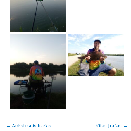
No Caption
No Caption
←
Ankstesnis Įrašas
Kitas Įrašas
→