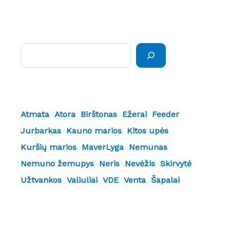
Paieška
Atmata
Atora
Birštonas
Ežerai
Feeder
Jurbarkas
Kauno marios
Kitos upės
Kuršių marios
MaverLyga
Nemunas
Nemuno žemupys
Neris
Nevėžis
Skirvytė
Užtvankos
Valiuliai
VDE
Venta
Šapalai