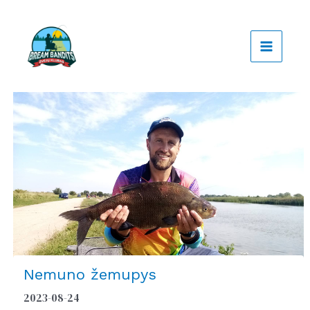
Pereiti
prie
turinio
Nemuno žemupys
2023-08-24