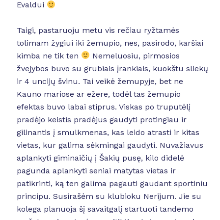
Evaldui
Taigi, pastaruoju metu vis rečiau ryžtamės
tolimam žygiui iki žemupio, nes, pasirodo, karšiai
kimba ne tik ten
Nemeluosiu, pirmosios
žvejybos buvo su grubiais įrankiais, kuokštu sliekų
ir 4 uncijų švinu. Tai veikė žemupyje, bet ne
Kauno mariose ar ežere, todėl tas žemupio
efektas buvo labai stiprus. Viskas po truputėlį
pradėjo keistis pradėjus gaudyti protingiau ir
gilinantis į smulkmenas, kas leido atrasti ir kitas
vietas, kur galima sėkmingai gaudyti. Nuvažiavus
aplankyti giminaičių į Šakių pusę, kilo didelė
pagunda aplankyti seniai matytas vietas ir
patikrinti, ką ten galima pagauti gaudant sportiniu
principu. Susirašėm su klubioku Nerijum. Jie su
kolega planuoja šį savaitgalį startuoti tandemo