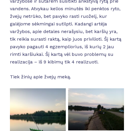
varžybose ir sutarėm susitikti ankstyvą rytą prie
vandens. Atvykau kelios minutės iki penktos ryto,
žvejų netrūko, bet pavyko rasti ruoželį, kur
galėjome sėkmingai sutilpti. Kadangi artėja
varžybos, apie detales nerašysiu, bet karšių yra,
tik reikia surasti raktą, kaip juos privilioti. Šį kartą
pavyko pagauti 4 egzempliorius, iš kurių 2 jau
rimti karšiukai. Šį kartą vėl buvo problemų su
realizacija – iš 9 kibimų tik 4 realizuoti.
Tiek žinių apie žvejų meką.
No Caption
No Caption