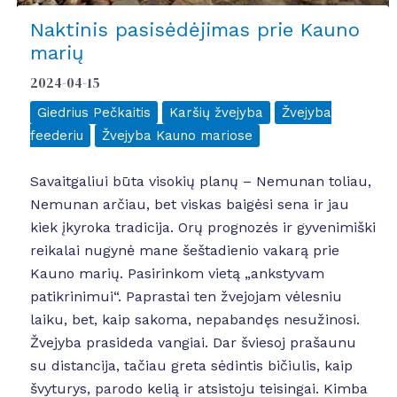
Naktinis pasisėdėjimas prie Kauno
marių
2024-04-15
Giedrius Pečkaitis
Karšių žvejyba
Žvejyba
feederiu
Žvejyba Kauno mariose
Savaitgaliui būta visokių planų – Nemunan toliau,
Nemunan arčiau, bet viskas baigėsi sena ir jau
kiek įkyroka tradicija. Orų prognozės ir gyvenimiški
reikalai nugynė mane šeštadienio vakarą prie
Kauno marių. Pasirinkom vietą „ankstyvam
patikrinimui“. Paprastai ten žvejojam vėlesniu
laiku, bet, kaip sakoma, nepabandęs nesužinosi.
Žvejyba prasideda vangiai. Dar šviesoj prašaunu
su distancija, tačiau greta sėdintis bičiulis, kaip
švyturys, parodo kelią ir atsistoju teisingai. Kimba