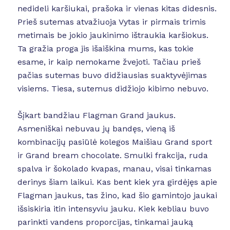
nedideli karšiukai, prašoka ir vienas kitas didesnis.
Prieš sutemas atvažiuoja Vytas ir pirmais trimis
metimais be jokio jaukinimo ištraukia karšiokus.
Ta gražia proga jis išaiškina mums, kas tokie
esame, ir kaip nemokame žvejoti. Tačiau prieš
pačias sutemas buvo didžiausias suaktyvėjimas
visiems. Tiesa, sutemus didžiojo kibimo nebuvo.
Šįkart bandžiau Flagman Grand jaukus.
Asmeniškai nebuvau jų bandęs, vieną iš
kombinacijų pasiūlė kolegos Maišiau Grand sport
ir Grand bream chocolate. Smulki frakcija, ruda
spalva ir šokolado kvapas, manau, visai tinkamas
derinys šiam laikui. Kas bent kiek yra girdėjęs apie
Flagman jaukus, tas žino, kad šio gamintojo jaukai
išsiskiria itin intensyviu jauku. Kiek kebliau buvo
parinkti vandens proporcijas, tinkamai jauką