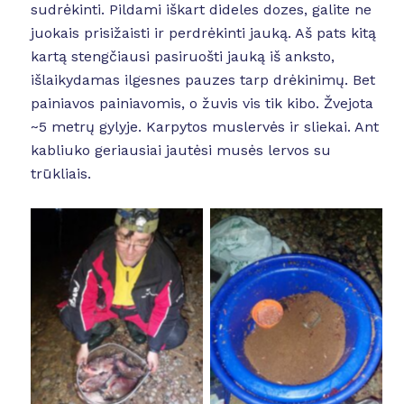
sudrėkinti. Pildami iškart dideles dozes, galite ne
juokais prisižaisti ir perdrėkinti jauką. Aš pats kitą
kartą stengčiausi pasiruošti jauką iš anksto,
išlaikydamas ilgesnes pauzes tarp drėkinimų. Bet
painiavos painiavomis, o žuvis vis tik kibo. Žvejota
~5 metrų gylyje. Karpytos muslervės ir sliekai. Ant
kabliuko geriausiai jautėsi musės lervos su
trūkliais.
No Caption
No Caption