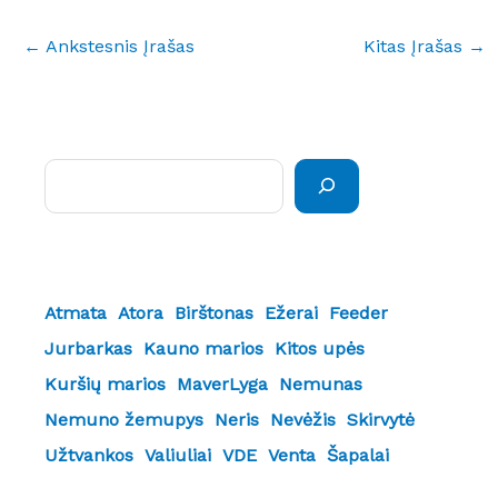
←
Ankstesnis Įrašas
Kitas Įrašas
→
Paieška
Atmata
Atora
Birštonas
Ežerai
Feeder
Jurbarkas
Kauno marios
Kitos upės
Kuršių marios
MaverLyga
Nemunas
Nemuno žemupys
Neris
Nevėžis
Skirvytė
Užtvankos
Valiuliai
VDE
Venta
Šapalai