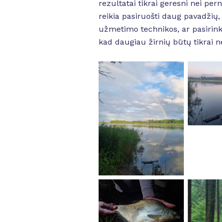
rezultatai tikrai geresni nei p
reikia pasiruošti daug pavadžių,
užmetimo technikos, ar pasirinkt
kad daugiau žirnių būtų tikrai ne
No
No Caption
No Caption