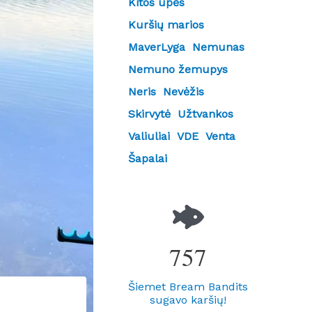
Kitos upės
Kuršių marios
MaverLyga
Nemunas
Nemuno žemupys
Neris
Nevėžis
Skirvytė
Užtvankos
Valiuliai
VDE
Venta
Šapalai
757
Šiemet Bream Bandits
sugavo karšių!