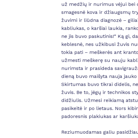
už medžių ir nurimus vėjui bei d
smagesnė kova ir džiaugsmų tryk
žuvimi ir liūdna diagnozė – gilia
kabliukas, o karšiai laukia, rank
ne jis buvo paskutinis!“ Ką gi, 
keblesnė, nes užkibusi žuvis nusp
tokia pati – meškerės ant kranto,
užmesti meškerę su nauju kabliu
nurimsta ir prasideda savigrauža,
dieną buvo maišyta nauja jauko p
Skirtumas buvo tikrai didelis, 
žuvis. Be to, jėgų ir technikos s
didžiulis. Užmesi reikiamą atst
pasikeitė ir po lietaus. Nors ki
padoresnis plakiukas ar karšiuk
Reziumuodamas galiu pasidžiaugt