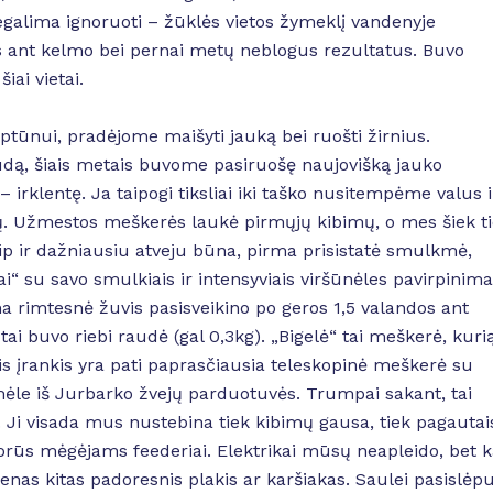
 negalima ignoruoti – žūklės vietos žymeklį vandenyje
s ant kelmo bei pernai metų neblogus rezultatus. Buvo
iai vietai.
ptūnui, pradėjome maišyti jauką bei ruošti žirnius.
dą, šiais metais buvome pasiruošę naujovišką jauko
irklentę. Ja taipogi tiksliai iki taško nusitempėme valus i
ų. Užmestos meškerės laukė pirmųjų kibimų, o mes šiek t
ip ir dažniausiu atveju būna, pirma prisistatė smulkmė,
ai“ su savo smulkiais ir intensyviais viršūnėles pavirpinima
a rimtesnė žuvis pasisveikino po geros 1,5 valandos ant
ai buvo riebi raudė (gal 0,3kg). „Bigelė“ tai meškerė, kuri
s įrankis yra pati paprasčiausia teleskopinė meškerė su
emėle iš Jurbarko žvejų parduotuvės. Trumpai sakant, tai
Ji visada mus nustebina tiek kibimų gausa, tiek pagautai
padorūs mėgėjams feederiai. Elektrikai mūsų neapleido, bet 
ienas kitas padoresnis plakis ar karšiakas. Saulei pasislėp