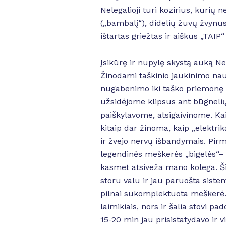
Nelegalioji turi kozirius, kurių
(„bambalį“), didelių žuvų žvynu
ištartas griežtas ir aiškus „TAIP“ š
Įsikūrę ir nupylę skystą auką Ne
Žinodami taškinio jaukinimo nau
nugabenimo iki taško priemonę – 
užsidėjome klipsus ant būgneli
paiškylavome, atsigaivinome. Ka
kitaip dar žinoma, kaip „elektrik
ir žvejo nervų išbandymais. Pirm
legendinės meškerės „bigelės“– t
kasmet atsiveža mano kolega. Ši
storu valu ir jau paruošta sist
pilnai sukomplektuota meškerė. 
laimikiais, nors ir šalia stovi 
15-20 min jau prisistatydavo ir v