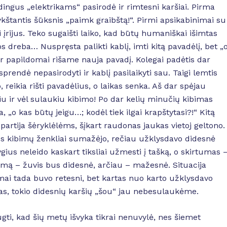
ingus „elektrikams“ pasirodė ir rimtesni karšiai. Pirma
štantis šūksnis „paimk graibštą!“. Pirmi apsikabinimai su
i įrijus. Teko sugaišti laiko, kad būtų humaniškai išimtas
os dreba… Nuspręsta palikti kablį, imti kitą pavadėlį, bet „
dar papildomai rišame nauja pavadį. Kolegai padėtis dar
rendė nepasirodyti ir kablį pasilaikyti sau. Taigi lemtis
 reikia rišti pavadėlius, o laikas senka. Aš dar spėjau
 ir vėl sulaukiu kibimo! Po dar kelių minučių kibimas
 „o kas būtų jeigu…; kodėl tiek ilgai krapštytasi?!“ Kitą
artija šėryklėlėms, šįkart raudonas jaukas vietoj geltono.
nes kibimų ženkliai sumažėjo, rečiau užklysdavo didesnė
tygius neleido kaskart tiksliai užmesti į tašką, o skirtumas 
umą – žuvis bus didesnė, arčiau – mažesnė. Situacija
bimai tada buvo retesni, bet kartas nuo karto užklysdavo
as, tokio didesnių karšių „šou“ jau nebesulaukėme.
i, kad šių metų išvyka tikrai nenuvylė, nes šiemet