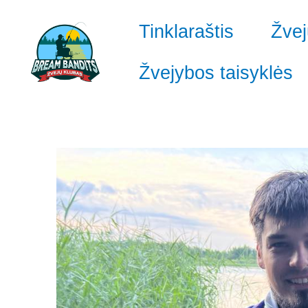
Pereiti
prie
Tinklaraštis
Žvej
turinio
Žvejybos taisyklės