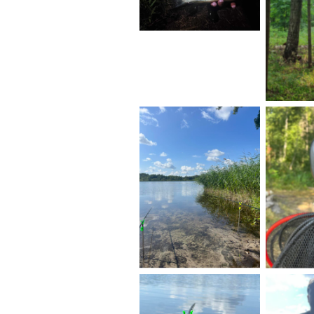
No
No Caption
No