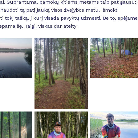
ernai. Suprantama, pamokų kitiems metams taip pat gausu:
 naudoti tą patį jauką visos žvejybos metu, išmokti
i tokį tašką, į kurį visada pavyktų užmesti. Be to, spėjame
pamaišę. Taigi, viskas dar ateity!
 Caption
No Caption
No Caption
No Caption