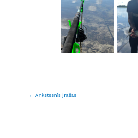
No Caption
No
←
Ankstesnis Įrašas