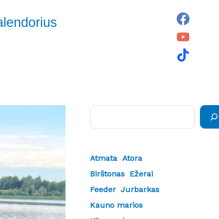
alendorius
Paieška
Atmata
Atora
Birštonas
Ežerai
Feeder
Jurbarkas
Kauno marios