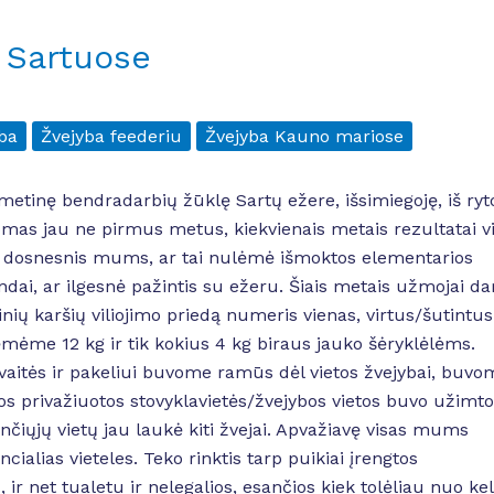
 Sartuose
ba
Žvejyba feederiu
Žvejyba Kauno mariose
smetinę bendradarbių žūklę Sartų ežere, išsimiegoję, iš ryt
omas jau ne pirmus metus, kiekvienais metais rezultatai v
po dosnesnis mums, ar tai nulėmė išmoktos elementarios
ai, ar ilgesnė pažintis su ežeru. Šiais metais užmojai da
inių karšių viliojimo priedą numeris vienas, virtus/šutintus
ėmėme 12 kg ir tik kokius 4 kg biraus jauko šėryklėlėms.
aitės ir pakeliui buvome ramūs dėl vietos žvejybai, buvo
os privažiuotos stovyklavietės/žvejybos vietos buvo užimto
ančiųjų vietų jau laukė kiti žvejai. Apvažiavę visas mums
ialias vieteles. Teko rinktis tarp puikiai įrengtos
 ir net tualetu ir nelegalios, esančios kiek tolėliau nuo kel