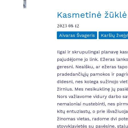
Kasmetinė žūklė
2023-08-12
Aivaras Švageris
Karšių žvejy
Ilgai ir skrupulingai planavę ka
pajudėjome jo link. Ežeras lank
geresni. Neaišku, ar ežeras ta
pradedančiųjų pamokos ir pagrind
didesni, nes kolega sužinojo viet
žirnius. Mes nesikuklinę jų pasi
Nors važiavome vidury darbo sav
nemaloniai nustebinti, nes pirm
kitų entuziastų, o prie išvažiuoj
žinomas vietas, radome dvi potenc
stovyklavietės su pavėsine, stalu,