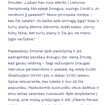
žinutės: „Labas! Pas mus atkrito į Lietuvos
čempionatą Skirvytejė žmogus, susirgo Covid‘u. Ar
norėtum jį pakeisti?“ Mano pirmosios mintys –
kas čia vyksta? Jis kalba apie pirmąją lygą? Kaip ir
turiu planų kitoms dienoms, todėl sakau „Sorry,
būtų faina, bet turiu planų ir čia jau ne mano
lygio varžybos.“
Papasakoju žmonai apie pasiūlymą ir jos
padrąsintas parašau draugui dar vieną žinutę,
kad gavau leidimą – taigi važiuojam! Draugas
netrukus perskambino ir pasakė, ką reikia turėti.
Išvažiuojam 04:00 ryto, o dabar 21:00 vakaro.
Galva nesupranta, kas vyksta ir kur aš čia
papuoliau. Paskubomis susiruošiu visus daiktus ir
einu kelias valandas nusnausti. Ryte atvykstame į
Rusnę, prie mūsų prisijungia ir kiti „Pikeris Perlas-