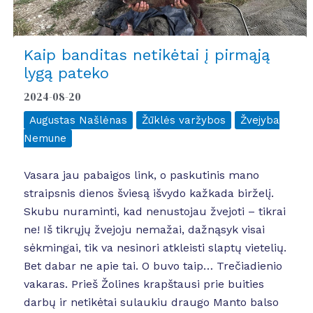
Kaip banditas netikėtai į pirmąją
lygą pateko
2024-08-20
Augustas Našlėnas
Žūklės varžybos
Žvejyba
Nemune
Vasara jau pabaigos link, o paskutinis mano
straipsnis dienos šviesą išvydo kažkada birželį.
Skubu nuraminti, kad nenustojau žvejoti – tikrai
ne! Iš tikrųjų žvejoju nemažai, dažnąsyk visai
sėkmingai, tik va nesinori atkleisti slaptų vietelių.
Bet dabar ne apie tai. O buvo taip… Trečiadienio
vakaras. Prieš Žolines krapštausi prie buities
darbų ir netikėtai sulaukiu draugo Manto balso