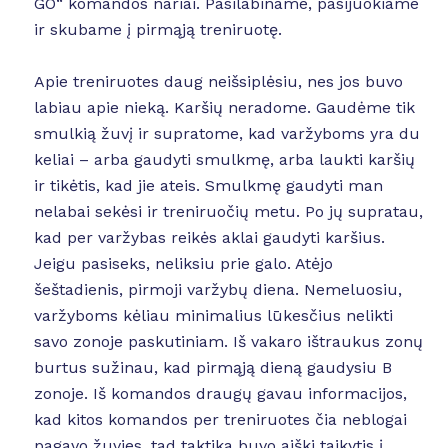
GO“ komandos nariai. Pasilabiname, pasijuokiame
ir skubame į pirmąją treniruotę.
Apie treniruotes daug neišsiplėsiu, nes jos buvo
labiau apie nieką. Karšių neradome. Gaudėme tik
smulkią žuvį ir supratome, kad varžyboms yra du
keliai – arba gaudyti smulkmę, arba laukti karšių
ir tikėtis, kad jie ateis. Smulkmę gaudyti man
nelabai sekėsi ir treniruočių metu. Po jų supratau,
kad per varžybas reikės aklai gaudyti karšius.
Jeigu pasiseks, neliksiu prie galo. Atėjo
šeštadienis, pirmoji varžybų diena. Nemeluosiu,
varžyboms kėliau minimalius lūkesčius nelikti
savo zonoje paskutiniam. Iš vakaro ištraukus zonų
burtus sužinau, kad pirmąją dieną gaudysiu B
zonoje. Iš komandos draugų gavau informacijos,
kad kitos komandos per treniruotes čia neblogai
pagavo žuvies, tad taktika buvo aiški taikytis į