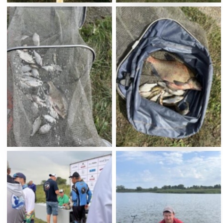
No Caption
No Caption
No Caption
No Caption