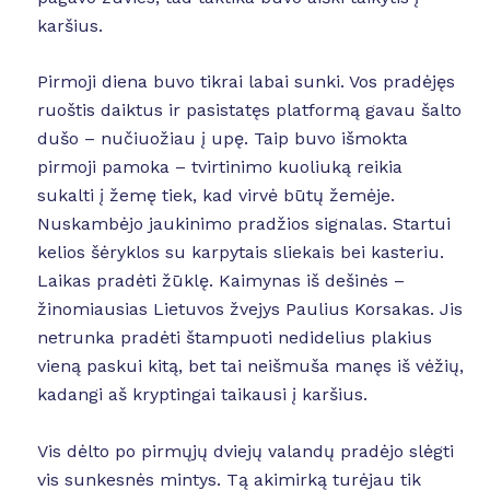
karšius.
Pirmoji diena buvo tikrai labai sunki. Vos pradėjęs
ruoštis daiktus ir pasistatęs platformą gavau šalto
dušo – nučiuožiau į upę. Taip buvo išmokta
pirmoji pamoka – tvirtinimo kuoliuką reikia
sukalti į žemę tiek, kad virvė būtų žemėje.
Nuskambėjo jaukinimo pradžios signalas. Startui
kelios šėryklos su karpytais sliekais bei kasteriu.
Laikas pradėti žūklę. Kaimynas iš dešinės –
žinomiausias Lietuvos žvejys Paulius Korsakas. Jis
netrunka pradėti štampuoti nedidelius plakius
vieną paskui kitą, bet tai neišmuša manęs iš vėžių,
kadangi aš kryptingai taikausi į karšius.
Vis dėlto po pirmųjų dviejų valandų pradėjo slėgti
vis sunkesnės mintys. Tą akimirką turėjau tik