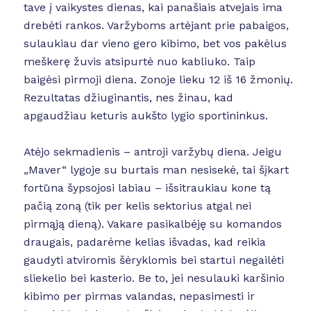
tave į vaikystes dienas, kai panašiais atvejais ima
drebėti rankos. Varžyboms artėjant prie pabaigos,
sulaukiau dar vieno gero kibimo, bet vos pakėlus
meškerę žuvis atsipurtė nuo kabliuko. Taip
baigėsi pirmoji diena. Zonoje lieku 12 iš 16 žmonių.
Rezultatas džiuginantis, nes žinau, kad
apgaudžiau keturis aukšto lygio sportininkus.
Atėjo sekmadienis – antroji varžybų diena. Jeigu
„Maver“ lygoje su burtais man nesisekė, tai šįkart
fortūna šypsojosi labiau – išsitraukiau kone tą
pačią zoną (tik per kelis sektorius atgal nei
pirmąją dieną). Vakare pasikalbėję su komandos
draugais, padarėme kelias išvadas, kad reikia
gaudyti atviromis šėryklomis bei startui negailėti
sliekelio bei kasterio. Be to, jei nesulauki karšinio
kibimo per pirmas valandas, nepasimesti ir