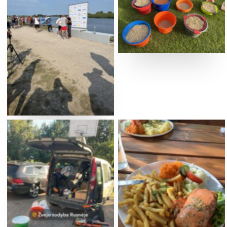
No Caption
No Caption
No Caption
No Caption