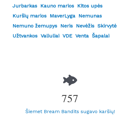
Jurbarkas
Kauno marios
Kitos upės
Kuršių marios
MaverLyga
Nemunas
Nemuno žemupys
Neris
Nevėžis
Skirvytė
Užtvankos
Valiuliai
VDE
Venta
Šapalai
757
Šiemet Bream Bandits sugavo karšių!