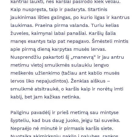
kantriai laukti, nes karšiai pasirodo kiek vėliau.
Kaip nuspręsta, taip ir padaryta. Startinis
jaukinimas išties galingas, po kurio ilgas ir kantrus
laukimas. Praeina pirma valanda. Turiu kelias
žuveles, kaimynai labai panašiai. Karšių šalia
manęs esantys taip pat nepagavo. Šmėsteli mintis
apie pirmą dieną karpytas musės lervas.
Nusprendžiu pakartoti šį „manevrą“ ir jau antru
metimu vietoj smulkmės sulaukiu lengvo
meškerės užlenkimo (tačiau ant kablio musės
lervos liko nepajudintos). Ženklas aiškus –
smulkmė atsitraukė, o karšis kaip ir norėtų imti
kablį, bet jam kažkas netinka.
Pailginu pavadėlį ir prieš metimą sau mintyse
šypteliu, kad bus daug juoko, jeigu tai suveiks.
Nepraėjo nė minutė ir pirmasis karšis siete.
Nuotaika akimirksniu pakilo į palubes, rankos