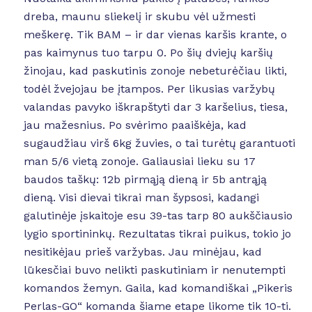
dreba, maunu sliekelį ir skubu vėl užmesti
meškerę. Tik BAM – ir dar vienas karšis krante, o
pas kaimynus tuo tarpu 0. Po šių dviejų karšių
žinojau, kad paskutinis zonoje nebeturėčiau likti,
todėl žvejojau be įtampos. Per likusias varžybų
valandas pavyko iškrapštyti dar 3 karšelius, tiesa,
jau mažesnius. Po svėrimo paaiškėja, kad
sugaudžiau virš 6kg žuvies, o tai turėtų garantuoti
man 5/6 vietą zonoje. Galiausiai lieku su 17
baudos taškų: 12b pirmąją dieną ir 5b antrąją
dieną. Visi dievai tikrai man šypsosi, kadangi
galutinėje įskaitoje esu 39-tas tarp 80 aukščiausio
lygio sportininkų. Rezultatas tikrai puikus, tokio jo
nesitikėjau prieš varžybas. Jau minėjau, kad
lūkesčiai buvo nelikti paskutiniam ir nenutempti
komandos žemyn. Gaila, kad komandiškai „Pikeris
Perlas-GO“ komanda šiame etape likome tik 10-ti.