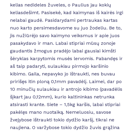
kelias nedideles žuveles, o Paulius jau kokių
keliasdešimt. Pasisekė, kad kaimynas iš kairės irgi
nelabai gaudė. Pasidarydami pertraukas kartas
nuo karto persimesdavome su juo žodeliu. Be to,
jis nužiūrėjo savo kaimyno veiksmus ir apie juos
pasakydavo ir man. Labai stipriai mūsų zonoje
gaudantis žmogus pradėjo labai gausiai kimšti
šėryklas karpytomis musės lervomis. Pabandęs ir
aš taip padaryti, sulaukiau pirmojo karšinio
kibimo. Gaila, nepavyko jo ištraukti, nes buvau
pririšęs itin ploną 0,1mm pavadėlį. Laimei, dar po
10 minučių sulaukiau ir antrojo kibimo (pavadėlis
šįkart jau 0,12mm), kurio kaltininkas netrunka
atsirasti krante. Siete – 1,5kg karšis, labai stipriai
pakėlęs mano nuotaiką. Nemeluosiu, savose
žvejybose ištraukti tokio dydžio karšį, tikrai ne
naujiena. O varžybose tokio dydžio žuvis grąžina