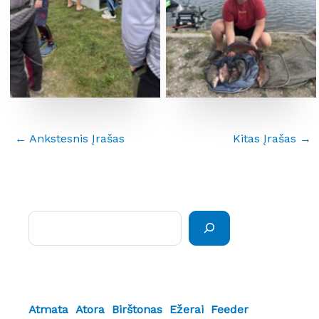
←
Ankstesnis Įrašas
Kitas Įrašas
→
Paieška
Atmata
Atora
Birštonas
Ežerai
Feeder