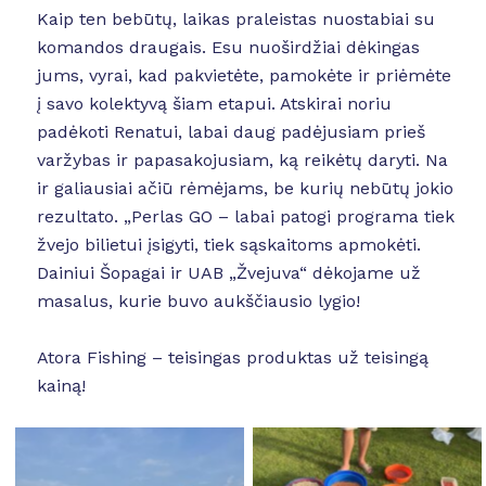
Kaip ten bebūtų, laikas praleistas nuostabiai su
komandos draugais. Esu nuoširdžiai dėkingas
jums, vyrai, kad pakvietėte, pamokėte ir priėmėte
į savo kolektyvą šiam etapui. Atskirai noriu
padėkoti Renatui, labai daug padėjusiam prieš
varžybas ir papasakojusiam, ką reikėtų daryti. Na
ir galiausiai ačiū rėmėjams, be kurių nebūtų jokio
rezultato. „Perlas GO – labai patogi programa tiek
žvejo bilietui įsigyti, tiek sąskaitoms apmokėti.
Dainiui Šopagai ir UAB „Žvejuva“ dėkojame už
masalus, kurie buvo aukščiausio lygio!
Atora Fishing – teisingas produktas už teisingą
kainą!