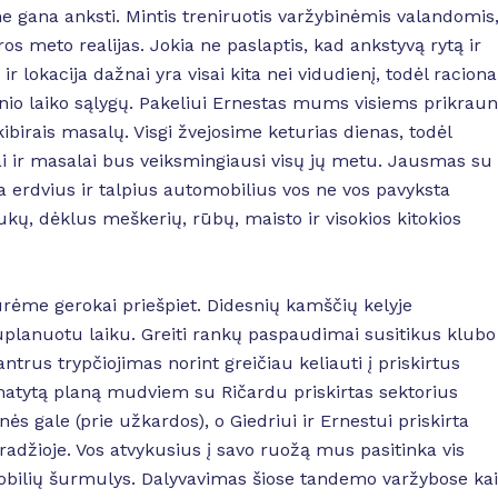
e gana anksti. Mintis treniruotis varžybinėmis valandomis
 meto realijas. Jokia ne paslaptis, kad ankstyvą rytą ir
 lokacija dažnai yra visai kita nei vidudienį, todėl raciona
inio laiko sąlygų. Pakeliui Ernestas mums visiems prikrau
kibirais masalų. Visgi žvejosime keturias dienas, todėl
i ir masalai bus veiksmingiausi visų jų metu. Jausmas su
 erdvius ir talpius automobilius vos ne vos pavyksta
ukų, dėklus meškerių, rūbų, maisto ir visokios kitokios
ūrėme gerokai priešpiet. Didesnių kamščių kelyje
suplanuotu laiku. Greiti rankų paspaudimai susitikus klubo
ntrus trypčiojimas norint greičiau keliauti į priskirtus
matytą planą mudviem su Ričardu priskirtas sektorius
ės gale (prie užkardos), o Giedriui ir Ernestui priskirta
pradžioje. Vos atvykusius į savo ruožą mus pasitinka vis
obilių šurmulys. Dalyvavimas šiose tandemo varžybose kai