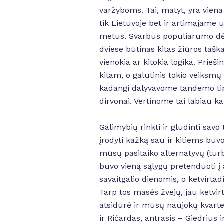
varžyboms. Tai, matyt, yra viena
tik Lietuvoje bet ir artimajame u
metus. Svarbus populiarumo dė
dviese būtinas kitas žiūros tašk
vienokia ar kitokia logika. Prieš
kitam, o galutinis tokio veiksmų
kadangi dalyvavome tandemo tipo
dirvonai. Vertinome tai labiau k
Galimybių rinkti ir gludinti sav
įrodyti kažką sau ir kitiems buv
mūsų pasitaiko alternatyvų (turbū
buvo vieną sąlygų pretenduoti į
savaitgalio dienomis, o ketvirtad
Tarp tos masės žvejų, jau ketvir
atsidūrė ir mūsų naujokų kvarte
ir Ričardas, antrasis – Giedrius