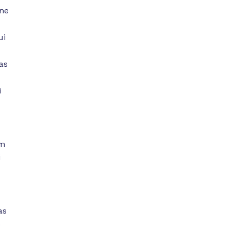
 ne
ui
as
i
am
i
as
o