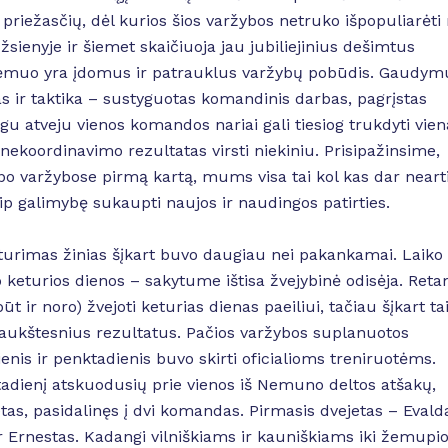
 priežasčių, dėl kurios šios varžybos netruko išpopuliarėti
žsienyje ir šiemet skaičiuoja jau jubiliejinius dešimtus
muo yra įdomus ir patrauklus varžybų pobūdis. Gaudym
as ir taktika – sustyguotas komandinis darbas, pagrįstas
ingu atveju vienos komandos nariai gali tiesiog trukdyti vien
 nekoordinavimo rezultatas virsti niekiniu. Prisipažinsime,
 varžybose pirmą kartą, mums visa tai kol kas dar neart
aip galimybę sukaupti naujos ir naudingos patirties.
o turimas žinias šįkart buvo daugiau nei pakankamai. Laiko
o keturios dienos – sakytume ištisa žvejybinė odisėja. Ret
t ir noro) žvejoti keturias dienas paeiliui, tačiau šįkart ta
 aukštesnius rezultatus. Pačios varžybos suplanuotos
ienis ir penktadienis buvo skirti oficialioms treniruotėms.
tadienį atskuodusių prie vienos iš Nemuno deltos atšakų,
tas, pasidalinęs į dvi komandas. Pirmasis dvejetas – Evald
 ir Ernestas. Kadangi vilniškiams ir kauniškiams iki žemupi