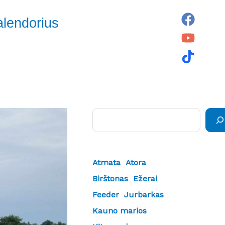
alendorius
Paieška
Atmata
Atora
Birštonas
Ežerai
Feeder
Jurbarkas
Kauno marios