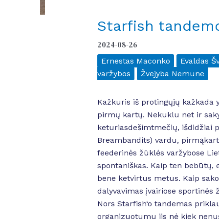
Starfish tandem
2024-08-26
Ernestas Maconko
Evaldas Š
varžybos
Žvejyba Nemune
Kažkuris iš protingųjų kažkada y
pirmų kartų. Nekuklu net ir sak
keturiasdešimtmečių, išdidžiai p
Breambandits) vardu, pirmąkar
feederinės žūklės varžybose Li
spontaniškas. Kaip ten bebūtų, 
bene ketvirtus metus. Kaip sako
dalyvavimas įvairiose sportinės 
Nors Starfish‘o tandemas priklau
organizuotumu jis nė kiek nenusi