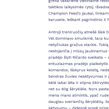
greita vakarienė vietiniame rest
taktikos laikysimės rytoj. Išvad
Champion Feed‘o jaukai, tinkam
karusele, ieškant pagrindinio X f
Antroji treniruočių atnešė šiek 
Vėl dominavo smulkmė, tarp kuri
netyčiukas gražus starkis. Toki
nestojančia į mūsų jaukinamus t
pradėjo šlyti Ričardo sveikata – 
entuziazmas pradėjo plaikstytis i
komandos, išskyrus keletą, nedem
bendras žuvies neaktyvumas ir g
kėlė labai lėta ir silpna Skirvyt
net su 60g šėryklėle. Nors pasta
mena mano atmintis, ypač rudeni
daugiau sveriančių šėryklėlių. S
aktyvumu – didesnė srovė priverči