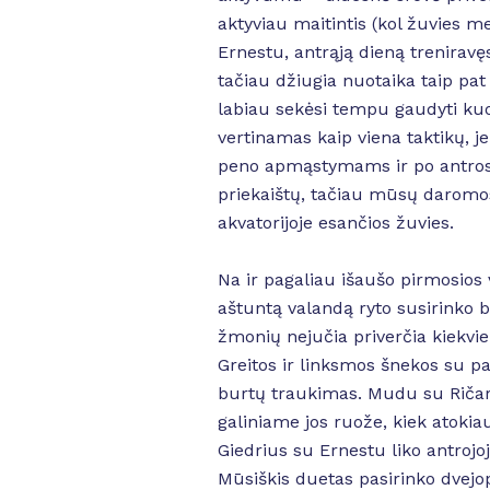
aktyviau maitintis (kol žuvies m
Ernestu, antrąją dieną treniravęs
tačiau džiugia nuotaika taip pat
labiau sekėsi tempu gaudyti kuo
vertinamas kaip viena taktikų, j
peno apmąstymams ir po antros di
priekaištų, tačiau mūsų daromo
akvatorijoje esančios žuvies.
Na ir pagaliau išaušo pirmosios 
aštuntą valandą ryto susirinko 
žmonių nejučia priverčia kiekvien
Greitos ir linksmos šnekos su paž
burtų traukimas. Mudu su Ričard
galiniame jos ruože, kiek atoki
Giedrius su Ernestu liko antroj
Mūsiškis duetas pasirinko dvejop