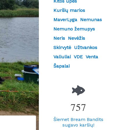
Kitos upės
Kuršių marios
MaverLyga
Nemunas
Nemuno žemupys
Neris
Nevėžis
Skirvytė
Užtvankos
Valiuliai
VDE
Venta
Šapalai
757
Šiemet Bream Bandits
sugavo karšių!