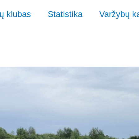
ų klubas
Statistika
Varžybų k