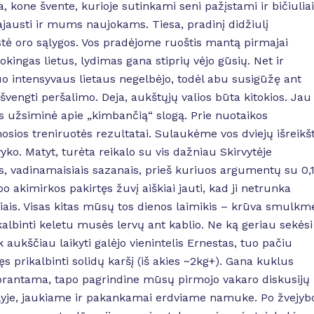
a, kone švente, kurioje sutinkami seni pažįstami ir bičiuliai
austi ir mums naujokams. Tiesa, pradinį didžiulį
ė oro sąlygos. Vos pradėjome ruoštis mantą pirmajai
okingas lietus, lydimas gana stiprių vėjo gūsių. Net ir
 intensyvaus lietaus negelbėjo, todėl abu susigūžę ant
vengti peršalimo. Deja, aukštųjų valios būta kitokios. Jau
 užsiminė apie „kimbančią“ slogą. Prie nuotaikos
mosios treniruotės rezultatai. Sulaukėme vos dviejų išreikš
yko. Matyt, turėta reikalo su vis dažniau Skirvytėje
ais, vadinamaisiais sazanais, prieš kuriuos argumentų su 0,
 akimirkos pakirtęs žuvį aiškiai jauti, kad ji netrunka
iais. Visas kitas mūsų tos dienos laimikis – krūva smulkm
albinti keletu musės lervų ant kablio. Ne ką geriau sekėsi 
aukščiau laikyti galėjo vienintelis Ernestas, tuo pačiu
 prikalbinti solidų karšį (iš akies ~2kg+). Gana kuklus
prantama, tapo pagrindine mūsų pirmojo vakaro diskusijų
yje, jaukiame ir pakankamai erdviame namuke. Po žvejyb