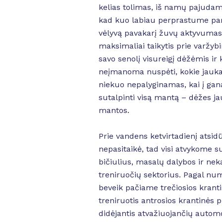
kelias tolimas, iš namų pajudam
kad kuo labiau perprastume paros
vėlyvą pavakarį žuvų aktyvumas ir
maksimaliai taikytis prie varžyb
savo senolį visureigį dėžėmis ir 
neįmanoma nuspėti, kokie jauka
niekuo nepalyginamas, kai į gana
sutalpinti visą mantą – dėžes ja
mantos.
Prie vandens ketvirtadienį atsid
nepasitaikė, tad visi atvykome 
bičiulius, masalų dalybos ir neka
treniruočių sektorius. Pagal nu
beveik pačiame trečiosios krantin
treniruotis antrosios krantinės 
didėjantis atvažiuojančių autom