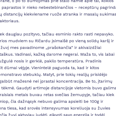
orane, o po to dūmojimas prie stalo namie apie tai, kokios
os paprastos ir nieko nebestebinančios – receptūrų pagrind
ų distancijų kiekviename ruože atranka ir masalų sukima
aktoriaus.
tiek daugiau pozityvo, tačiau esminio rakto rasti nepavyko.
os mudviem su Ričardu įsimaišė po vieną solidų karšį ir
ą žuvį mes pavadinome „prašokančia“ ir akivaizdžiai
aškus. Vadinasi, kažką darome negerai. Maža to, vis labai
užgulė nosis ir gerklė, pakilo temperatūra. Pradinis
t dūmai vėjyje. Vienintelė paguoda ta, kad ir kitos
onstravo stebuklų. Matyt, prie tokių realijų prisidėjo
albūt mažesnė nei įprastai koncentracija. Be to, įtarimų
ės tėkmė. Gaudyti artimoje distancijoje vietomis buvo galim
raisiais metais buvau retas svečias žemupyje, tačiau kiek
op, čia dažnąsyk nebuvo galima apsieiti be 100g ir
ena tiesa, kad srovės intensyvumas koreliuoja su žuvies
a žuvį aktyviau judėti, eikvoti savo energiją ir todėl