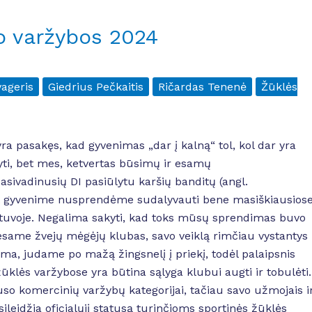
o varžybos 2024
vageris
Giedrius Pečkaitis
Ričardas Tenenė
Žūklės
ra pasakęs, kad gyvenimas „dar į kalną“ tol, kol dar yra
yti, bet mes, ketvertas būsimų ir esamų
asivadinusių DI pasiūlytu karšių banditų (angl.
t gyvenime nusprendėme sudalyvauti bene masiškiausios
etuvoje. Negalima sakyti, kad toks mūsų sprendimas buvo
esame žvejų mėgėjų klubas, savo veiklą rimčiau vystantys
ma, judame po mažą žingsnelį į priekį, todėl palaipsnis
žūklės varžybose yra būtina sąlyga klubui augti ir tobulėti.
so komercinių varžybų kategorijai, tačiau savo užmojais i
leidžia oficialųjį statusą turinčioms sportinės žūklės