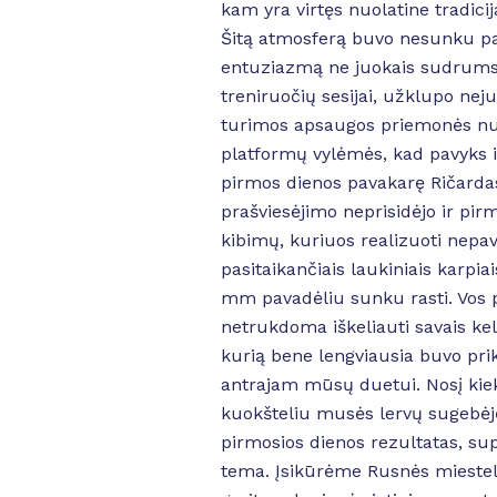
kam yra virtęs nuolatine tradicij
Šitą atmosferą buvo nesunku paj
entuziazmą ne juokais sudrumst
treniruočių sesijai, užklupo neju
turimos apsaugos priemonės nuo
platformų vylėmės, kad pavyks iš
pirmos dienos pavakarę Ričardas
prašviesėjimo neprisidėjo ir pir
kibimų, kuriuos realizuoti nepav
pasitaikančiais laukiniais karpi
mm pavadėliu sunku rasti. Vos po
netrukdoma iškeliauti savais kel
kurią bene lengviausia buvo prik
antrajam mūsų duetui. Nosį kiek 
kuokšteliu musės lervų sugebėjęs
pirmosios dienos rezultatas, su
tema. Įsikūrėme Rusnės miestel