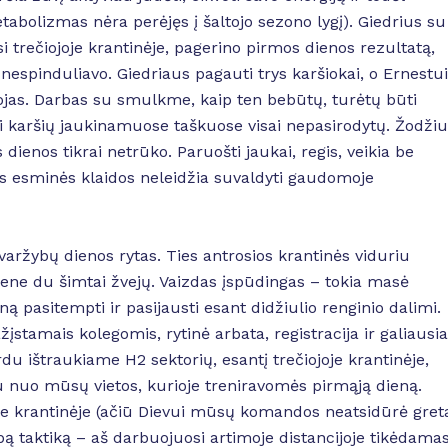
etabolizmas nėra perėjęs į šaltojo sezono lygį). Giedrius su
i trečiojoje krantinėje, pagerino pirmos dienos rezultatą,
 nespinduliavo. Giedriaus pagauti trys karšiokai, o Ernestui
jas. Darbas su smulkme, kaip ten bebūtų, turėtų būti
ei karšių jaukinamuose taškuose visai nepasirodytų. Žodžiu
enos tikrai netrūko. Paruošti jaukai, regis, veikia be
s esminės klaidos neleidžia suvaldyti gaudomoje
varžybų dienos rytas. Ties antrosios krantinės viduriu
bene du šimtai žvejų. Vaizdas įspūdingas – tokia masė
ą pasitempti ir pasijausti esant didžiulio renginio dalimi.
įstamais kolegomis, rytinė arbata, registracija ir galiausia
u ištraukiame H2 sektorių, esantį trečiojoje krantinėje,
au nuo mūsų vietos, kurioje treniravomės pirmąją dieną.
oje krantinėje (ačiū Dievui mūsų komandos neatsidūrė greta
ą taktiką – aš darbuojuosi artimoje distancijoje tikėdamas