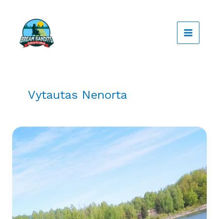
Pereiti
prie
turinio
Vytautas Nenorta