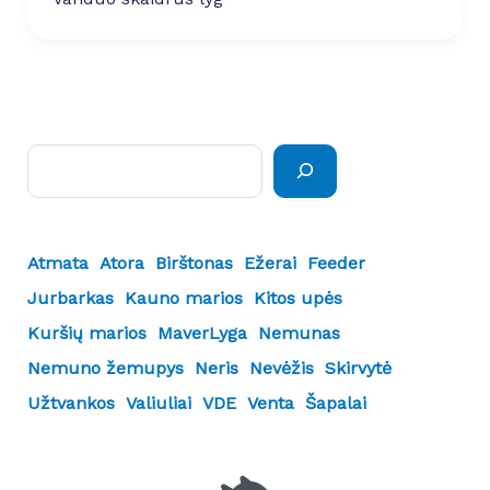
Paieška
Atmata
Atora
Birštonas
Ežerai
Feeder
Jurbarkas
Kauno marios
Kitos upės
Kuršių marios
MaverLyga
Nemunas
Nemuno žemupys
Neris
Nevėžis
Skirvytė
Užtvankos
Valiuliai
VDE
Venta
Šapalai