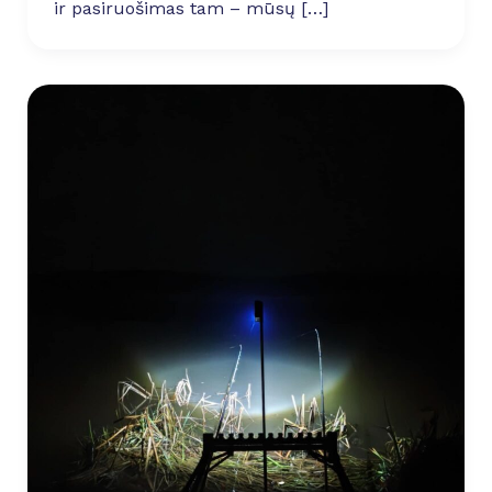
ir pasiruošimas tam – mūsų […]