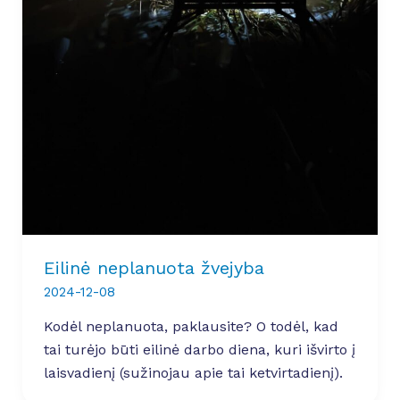
Eilinė neplanuota žvejyba
2024-12-08
Kodėl neplanuota, paklausite? O todėl, kad
tai turėjo būti eilinė darbo diena, kuri išvirto į
laisvadienį (sužinojau apie tai ketvirtadienį).