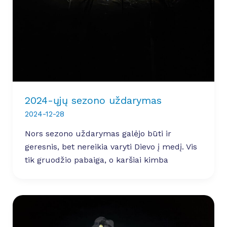
2024-ųjų sezono uždarymas
2024-12-28
Nors sezono uždarymas galėjo būti ir
geresnis, bet nereikia varyti Dievo į medį. Vis
tik gruodžio pabaiga, o karšiai kimba