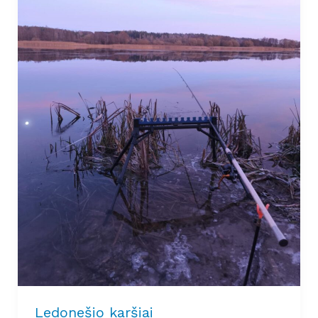
Ledonešio karšiai