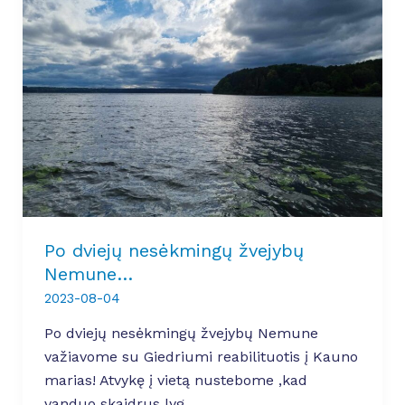
Po dviejų nesėkmingų žvejybų
Nemune…
2023-08-04
Po dviejų nesėkmingų žvejybų Nemune
važiavome su Giedriumi reabilituotis į Kauno
marias! Atvykę į vietą nustebome ,kad
vanduo skaidrus lyg