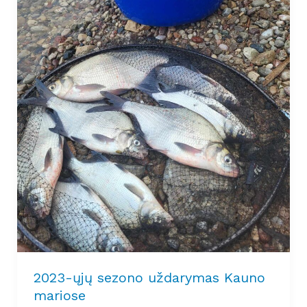
2023-ųjų sezono uždarymas Kauno
mariose