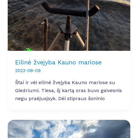
Eilinė žvejyba Kauno mariose
2023-08-09
Štai ir vėl eilinė žvejyba Kauno mariose su
Giedriumi. Tiesa, šį kartą oras buvo gaivesnis
negu praėjusįsyk. Dėl stipraus šoninio