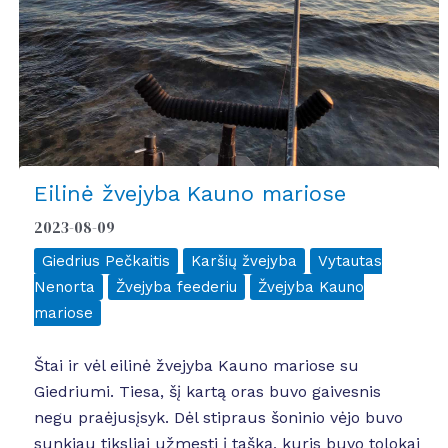
Eilinė žvejyba Kauno mariose
2023-08-09
Giedrius Pečkaitis
Karšių žvejyba
Vytautas
Nenorta
Žvejyba feederiu
Žvejyba Kauno
mariose
Štai ir vėl eilinė žvejyba Kauno mariose su
Giedriumi. Tiesa, šį kartą oras buvo gaivesnis
negu praėjusįsyk. Dėl stipraus šoninio vėjo buvo
sunkiau tiksliai užmesti į tašką, kuris buvo tolokai