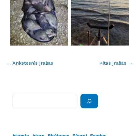
No Caption
No Caption
←
Ankstesnis Įrašas
Kitas Įrašas
→
Paieška
Atmata
Atora
Birštonas
Ežerai
Feeder