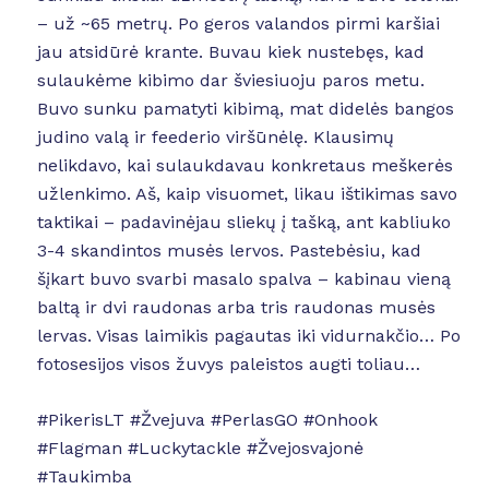
– už ~65 metrų. Po geros valandos pirmi karšiai
jau atsidūrė krante. Buvau kiek nustebęs, kad
sulaukėme kibimo dar šviesiuoju paros metu.
Buvo sunku pamatyti kibimą, mat didelės bangos
judino valą ir feederio viršūnėlę. Klausimų
nelikdavo, kai sulaukdavau konkretaus meškerės
užlenkimo. Aš, kaip visuomet, likau ištikimas savo
taktikai – padavinėjau sliekų į tašką, ant kabliuko
3-4 skandintos musės lervos. Pastebėsiu, kad
šįkart buvo svarbi masalo spalva – kabinau vieną
baltą ir dvi raudonas arba tris raudonas musės
lervas. Visas laimikis pagautas iki vidurnakčio… Po
fotosesijos visos žuvys paleistos augti toliau…
#PikerisLT #Žvejuva #PerlasGO #Onhook
#Flagman #Luckytackle #Žvejosvajonė
#Taukimba