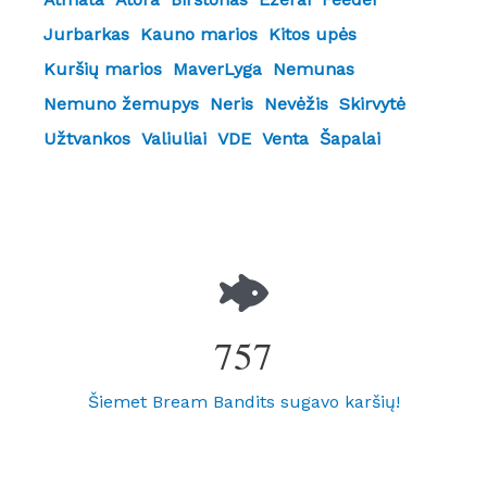
Jurbarkas
Kauno marios
Kitos upės
Kuršių marios
MaverLyga
Nemunas
Nemuno žemupys
Neris
Nevėžis
Skirvytė
Užtvankos
Valiuliai
VDE
Venta
Šapalai
757
Šiemet Bream Bandits sugavo karšių!