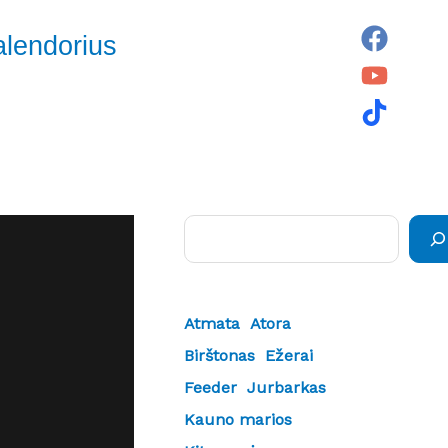
alendorius
Paieška
Atmata
Atora
Birštonas
Ežerai
Feeder
Jurbarkas
Kauno marios