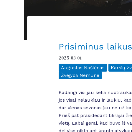
Prisiminus laiku
2025-03-01
Augustas Našlėnas
Karšių žv
Žvejyba Nemune
Kadangi visi jau kelia nuotrauka
jos visai nelaukiau ir laukiu, ka
dar vienas sezonas jau ne už kal
Prieš pat prasidedant tikrajai ž
vietą. Labai gerai, kad buvo iš 
dėl viso pikto ant kranto atvyka