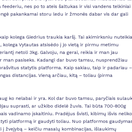
 feederiu, nes po to ateis šaltukas ir visi vandens telkiniai
engė pakankamai storu ledu ir žmonės dabar vis dar gali
kaip kolega Giedrius traukia karšį. Tai akimirksniu nuteiki
s, kolega Vytautas atsisėdo į jo vietą ir pirmu metimu
riantį netoli 3kg. Galvoju, na gerai, reikia ir man jau
 ir man pasiseks. Kadangi dar buvo tamsu, nusprendžiau
rašvitus statytis platforma. Kaip sakiau, taip ir padariau –
gas distancijas. Vieną arčiau, kitą – toliau (pirma
ug ko nelabai ir yra. Kol dar buvo tamsu, paryčiais sulau
ėjau suprasti, ar užkibo didelė žuvis. Tai būta 700-800g
ais vadinamo įskaitiniu. Pradėjus švisti, kibimų išvis neliko
tyti platformą ir gaudyti toliau. Nuo platformos gaudyma
ti į žvejybą – keičiu masalų kombinacijas, išlaukimų