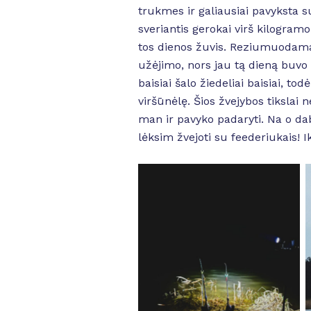
trukmes ir galiausiai pavyksta su
sveriantis gerokai virš kilogramo
tos dienos žuvis. Reziumuodamas
užėjimo, nors jau tą dieną buvo 
baisiai šalo žiedeliai baisiai, t
viršūnėlę. Šios žvejybos tikslai 
man ir pavyko padaryti. Na o dab
lėksim žvejoti su feederiukais! Ik
No Caption