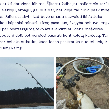
laukti dar vieno kibimo. Šįkart užkibo jau solidesnis karši
. Galvoju, smagu, gal bus dar, bet, deja, tai buvo paskutin
 galiu pasakyti, kad buvo smagu pažvejoti iki šaltuko
keli laipsniai minusi. Tiesą pasakius, žvejyba nebuvo lengv
odėl per neatsargumą teko atsisveikinti su viena meškerės
nebuvo dideli, bet norėjosi pagauti bent keletą karšelių. Tai
ar belieka sulaukti, kada ledas pasitrauks nuo telkinių ir
i kitų kartų!
No Caption
No Caption