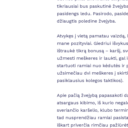
tikriausiai bus paskutinė žvejyba
pasidengs ledu. Pasirodo, pasid
džiaugtis poledine žvejyba.
Atvykęs į vietą pamatau vaizdą, 
mane pozityviai. Giedriui išvyku
ištraukė tikrą bonusą – karšį, sve
užmesti meškeres ir laukti, gal
startuoti ramiai nuo kėdutės ir p
užsimečiau dvi meškeres į skirtin
pasiklausius kolegos taktikos).
Apie pačią žvejybą papasakoti da
atsargaus kibimo, iš kurio negal
sveriančio karšelio, klubo termin
tad nusprendžiau ramiai pasista
iškart priverčia rimčiau pažiūrė