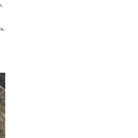
s,
ė
a,