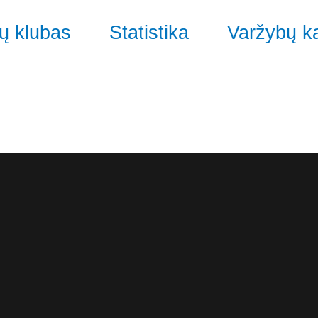
ų klubas
Statistika
Varžybų k