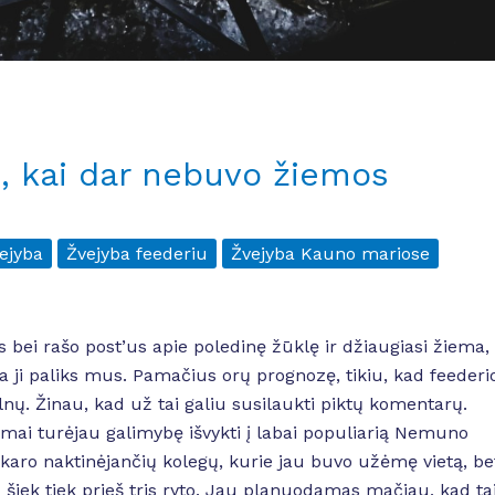
s, kai dar nebuvo žiemos
ejyba
Žvejyba feederiu
Žvejyba Kauno mariose
s bei rašo post’us apie poledinę žūklę ir džiaugiasi žiema,
da ji paliks mus. Pamačius orų prognozę, tikiu, kad feederi
nų. Žinau, kad už tai galiu susilaukti piktų komentarų.
iemai turėjau galimybę išvykti į labai populiarią Nemuno
vakaro naktinėjančių kolegų, kurie jau buvo užėmę vietą, be
u šiek tiek prieš tris ryto. Jau planuodamas mačiau, kad ta