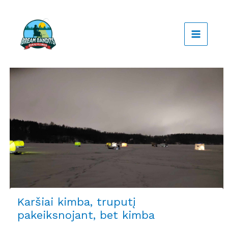
Pereiti
prie
turinio
Karšiai kimba, truputį
pakeiksnojant, bet kimba