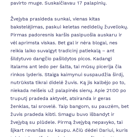
pavirto muge. Suskaičiavau 17 palapinių.
Žvejyba prasideda sunkai, vienas kitas
bakstelėjimas, paskui keletas nedidelių žuveliokų.
Pirmas padoresnis karšis pasipuošia auskaru ir
vėl aprimsta viskas. Bet gal ir nėra blogai, nes
reikia laiko suvalgyt tradicinį patiekalą – ant
šildytuvo dangčio pašildytos picos. Kadangi
italams ant ledo per šalta, tai mūsų picerija čia
rinkos lyderis. Staiga kaimynui suspaudžia širdį,
nutrūksta tikrai didelė žuvis. Ką jis kalbėjo po to,
niekada neišeis už palapinės sienų. Apie 21:00 po
truputį pradeda aktyvėt, atsiranda ir geras
ženklas, tai srovelė. Taip bangom, su pauzėm, bet
žuvis pradeda kibti. Smagu buvo išbandyt ir
žvejybą su plūdele. Pirmą žvejybą nepavyko, tai
šįkart revanšas su kaupu. Ačiū dėdei Dariui, kuris