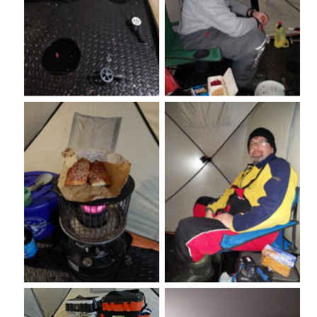
No Caption
No Caption
No Caption
No Caption