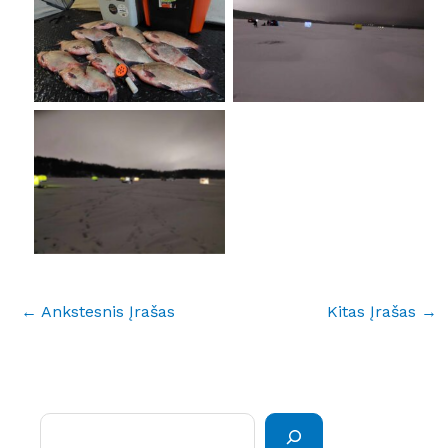
No Caption
No Caption
No Caption
←
Ankstesnis Įrašas
Kitas Įrašas
→
Paieška