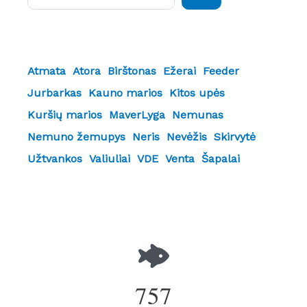
Atmata
Atora
Birštonas
Ežerai
Feeder
Jurbarkas
Kauno marios
Kitos upės
Kuršių marios
MaverLyga
Nemunas
Nemuno žemupys
Neris
Nevėžis
Skirvytė
Užtvankos
Valiuliai
VDE
Venta
Šapalai
757