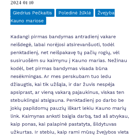
2024-01-10
Giedrius Pečkaitis
Poledinė žūklė
Žvejyba
Kauno mariose
Kadangi pirmas bandymas antradienį vakare
neišdegė, labai norėjosi atsirevanšuoti, todėl
penktadienį, net neišpakavę tų pačių rogių, vėl
susiruošėm su kaimynu į Kauno marias. Nežinau
kodėl, bet pirmas bandymas visada būna
nesėkmingas. Ar mes perskubam tuo ledu
džiaugtis, kai tik užšąla, ir dar žuvis nespėja
apsiprast, ar vieną vakarą pajaukinus, viskas ten
stebuklingai atsigauna. Penktadienį po darbo be
jokių papildomų pauzių iškart lekiu Kauno marių
link. Kaimynas anksti baigia darbą, tad aš atvykau,
kaip ponas, kai palapinė pastatyta, šildytuvas
užkurtas. Ir stebiu, kaip rami mūsų žvejybos vieta