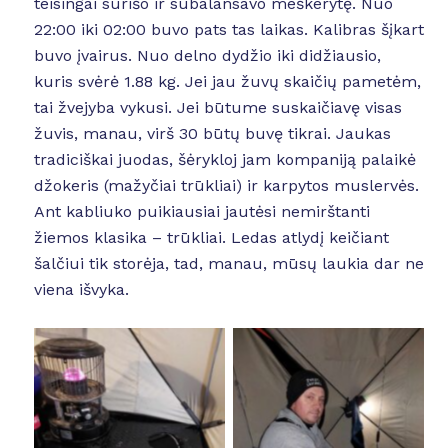
teisingai surišo ir subalansavo meškerytę. Nuo
22:00 iki 02:00 buvo pats tas laikas. Kalibras šįkart
buvo įvairus. Nuo delno dydžio iki didžiausio,
kuris svėrė 1.88 kg. Jei jau žuvų skaičių pametėm,
tai žvejyba vykusi. Jei būtume suskaičiavę visas
žuvis, manau, virš 30 būtų buvę tikrai. Jaukas
tradiciškai juodas, šėrykloj jam kompaniją palaikė
džokeris (mažyčiai trūkliai) ir karpytos muslervės.
Ant kabliuko puikiausiai jautėsi nemirštanti
žiemos klasika – trūkliai. Ledas atlydį keičiant
šalčiui tik storėja, tad, manau, mūsų laukia dar ne
viena išvyka.