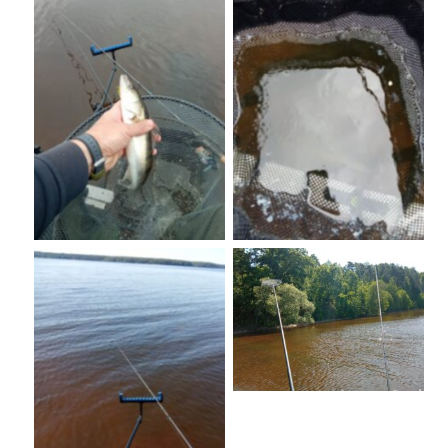
No Caption
No Caption
No Caption
No Caption