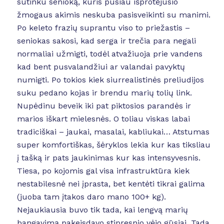
sutinku senioką, kuris pusiau išprotėjusio
žmogaus akimis neskuba pasisveikinti su manimi.
Po keleto frazių suprantu viso to priežastis –
seniokas sakosi, kad serga ir trečia para negali
normaliai užmigti, todėl atvažiuoja prie vandens
kad bent pusvalandžiui ar valandai pavyktų
numigti. Po tokios kiek siurrealistinės preliudijos
suku pedano kojas ir brendu marių tolių link.
Nupėdinu beveik iki pat piktosios parandės ir
marios iškart mielesnės. O toliau viskas labai
tradiciškai – jaukai, masalai, kabliukai… Atstumas
super komfortiškas, šėryklos lekia kur kas tiksliau
į tašką ir pats jaukinimas kur kas intensyvesnis.
Tiesa, po kojomis gal visa infrastruktūra kiek
nestabilesnė nei įprasta, bet kentėti tikrai galima
(juoba tam įtakos daro mano 100+ kg).
Nejaukiausia buvo tik tada, kai lengvą marių
bangavimą pakeisdavo stipresnio vėjo gūsiai. Tada