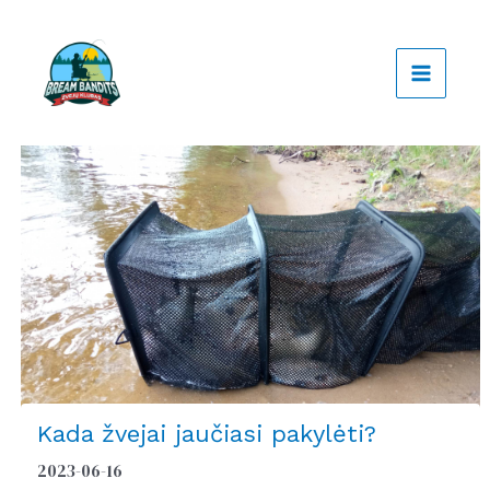
Pereiti
prie
turinio
Kada žvejai jaučiasi pakylėti?
2023-06-16