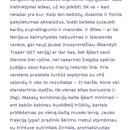
instinktyviai ieškai, už ko įsikibti, tik va – kad
nelabai yra kur. Kaip ten bebūtų, dvasinis ir fizinis
pakylėtumas akivaizdus, todėl belieka sulaukti
karšių supratingumo ir malonės. Ir išties – ar tai
Nerijaus kaimynystės nebuvimas ir laisvesnės
rankos, gal nauji jaukai (nusprendžiau išbandyti
Traper GST seriją) ar dar kas, bet šįkart savo
dienine (nei rytine, nei vakarine) žvejyba spėriai
judėjau savo Kauno marių rekordo link. Prie
vandens praleista turbūt septynios su virš
valandų ir viso to rezultatas – 21 karšis. Kone visi
standartinio dydžio, tik vienas kitas bonusinis (~
2kg). Masalų kombinacijų kaita šįkart minimali –
ant kablio kabinau kuokštelį trūklių, kartais
pridėdamas po vieną baltą musės lervą. Jauko
frakciją (ypač pradinio šėrimo metu) stambinau
su trintuve sutrintais žirniais, aromatizuotas