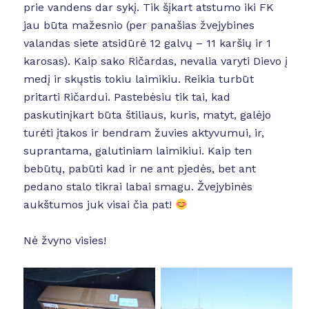
prie vandens dar sykį. Tik šįkart atstumo iki FK
jau būta mažesnio (per panašias žvejybines
valandas siete atsidūrė 12 galvų – 11 karšių ir 1
karosas). Kaip sako Ričardas, nevalia varyti Dievo į
medį ir skųstis tokiu laimikiu. Reikia turbūt
pritarti Ričardui. Pastebėsiu tik tai, kad
paskutinįkart būta štiliaus, kuris, matyt, galėjo
turėti įtakos ir bendram žuvies aktyvumui, ir,
suprantama, galutiniam laimikiui. Kaip ten
bebūtų, pabūti kad ir ne ant pjedės, bet ant
pedano stalo tikrai labai smagu. Žvejybinės
aukštumos juk visai čia pat!
Nė žvyno visies!