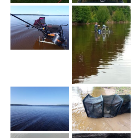
No Caption
No Caption
No Caption
No Caption