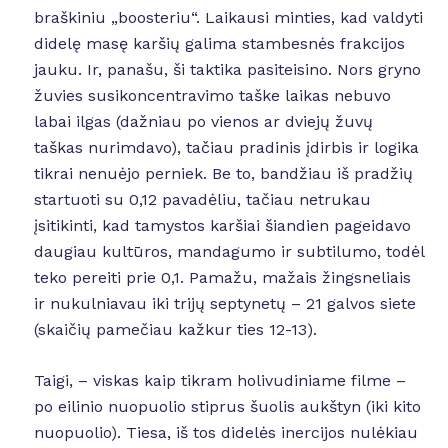
braškiniu „boosteriu“. Laikausi minties, kad valdyti
didelę masę karšių galima stambesnės frakcijos
jauku. Ir, panašu, ši taktika pasiteisino. Nors gryno
žuvies susikoncentravimo taške laikas nebuvo
labai ilgas (dažniau po vienos ar dviejų žuvų
taškas nurimdavo), tačiau pradinis įdirbis ir logika
tikrai nenuėjo perniek. Be to, bandžiau iš pradžių
startuoti su 0,12 pavadėliu, tačiau netrukau
įsitikinti, kad tamystos karšiai šiandien pageidavo
daugiau kultūros, mandagumo ir subtilumo, todėl
teko pereiti prie 0,1. Pamažu, mažais žingsneliais
ir nukulniavau iki trijų septynetų – 21 galvos siete
(skaičių pamečiau kažkur ties 12-13).
Taigi, – viskas kaip tikram holivudiniame filme –
po eilinio nuopuolio stiprus šuolis aukštyn (iki kito
nuopuolio). Tiesa, iš tos didelės inercijos nulėkiau