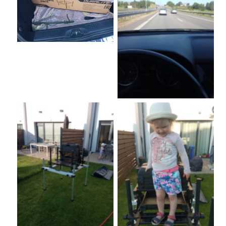
No Caption
No Caption
No Caption
No Caption