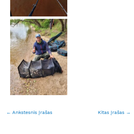
No Caption
←
Ankstesnis Įrašas
Kitas Įrašas
→