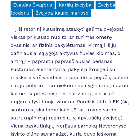
Evaldas Švageris
Karšių žvejyba
Žvejyba
feederiu
Žvejyba Kauno mariose
Į šį retorinį klausimą atsakyti galima dvejopai.
Viskas priklauso nuo to, ar turimas omeny
dvasinis, ar fizinis pakylėtumas. Pirmąjį iš jų
dažniausiai sąlygoja aktyvus žuvies kibimas, o
antrąjį – paprastų paprasčiausias pedanas.
Pastarasis elementariai pakylėja žmogelį su
meškere virš vandens ir papildo jo pojūčių palete
nauju potyriu – su niekuo nepalyginamu jausmu,
kai ne tik prieš nosį ties horizontu, bet ir už
nugaros tyvuliuoja vanduo. Poreikis kilti iš FK (šią
santrauką skaitome kaip „Efka“, mano vardo
sutrumpinimą) režimo (t. y. apytuščių žvejybų).
Viena paskutiniųjų Nerijaus pamokų Neveronyse
išvirto eiline savianalize, kuria buvo ieškoma