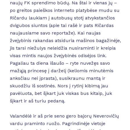
naujų FK sprendimo būdų. Na štai ir vienas jų –
po greitos paieškos interneto platybėse mudu su
Ričardu laukiam į autobusų stotį atvykstančios
dvigubos siuntos (apie tai rašė ir pats Ričardas
naujausiame savo reportaže). Kai naujas
žvejybinis rakandas atsiduria mašinos bagažinėje,
jis tarsi niežulys neleidžia nusiraminti ir kreipia
visas mintis naujos žvejybinės odisėjos link.
Pagaliau ta diena išaušo – ryte nuvežęs savo
mažąją princesę į darželį (keliomis minutėmis
anksčiau nei įprasta), susikraunu mantą ir
skuodžiu iš sostinės. Nors į rytinį kibimą jau
pavėluota, bet šįkart juk viskas bus kitaip, juk
šįkart ir aš turiu pedaną.
Valandėlė ir aš prie seno gero bajorų Neverovičių
vardu praminto ruožo. Pagrindinėje vietoje