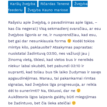
Karšių žvejyba
Ričardas Tenenė
Žvejyba
feederiu
Žvejyba Kauno mariose
Rašysiu apie žvejybą, o pavadinimas apie ligas, –
kas čia negerai:) Visą sekmadienį svarsčiau, ar esu
žvejybos ligonis ar ne, ir nusprendžiau, kad esu,
bet gal dar nesunkiausia forma
Kodėl tokios
mintys kilo, paklausite? Atsakymas paprastas:
nusistatai žadintuvą 03:50, nes važiuoji jau į
žinomą vietą, tikiesi, kad vietos bus ir nereikės
niekur labai skubėti, bet pabundi 03:10 ir
supranti, kad toliau bus tik laiko žudymas ir savęs
apgaudinėjimas. Manau, tai pakankamai rimtas
signalas, kad žvejybos liga progresuoja, ar reikia
dėl to sunerimti? Na, tikiuosi, dar ne
Aukštesnis ligos laipsnis galėtų būti miegojimas
be žadintuvo, bet čia lieka ateičiai