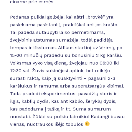
einame prie esmės.
Pedanas puikiai gelbėja, kai aštri „brovkė” yra
pasiekiama pasistant jį praktiškai ant jos krašto.
Tai padeda sutaupyti laiko permetimams,
žvejybinis atstumas sumažėja, todėl padidėja
tempas ir tikslumas. Atlikus startinį užšėrimą, po
15-20 minučių pradedu su bonusiniu 2 kg karšiu.
Veiksmas vyko visą dieną, žvejojau nuo 06:00 iki
12:30 val. Žuvis sukinėjosi aplink, bet reikėjo
surasti raktą, kaip ją suaktyvinti – pagauni 2-3
karšiukus ir ramuma arba superatsargūs kibimai.
Tada pradedi eksperimentus: pavadžių storis ir
ilgis, kablių dydis, kas ant kablio, šeryklų dydis,
kas padedama į tašką ir t.t. Suma sumarum
nuostabi. Žūklė su puikiu laimikiu! Kadangi buvau
vienas, nuotraukos išėjo tobulos