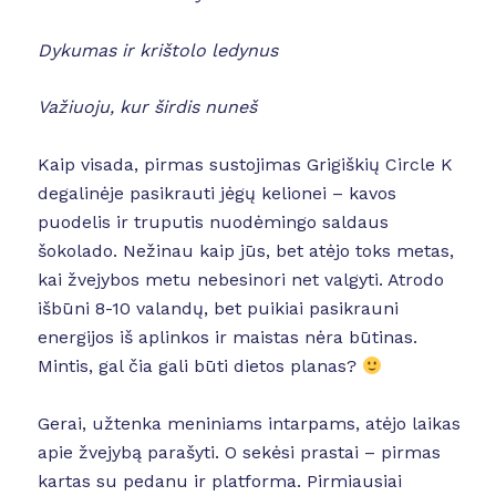
Dykumas ir krištolo ledynus
Važiuoju, kur širdis nuneš
Kaip visada, pirmas sustojimas Grigiškių Circle K
degalinėje pasikrauti jėgų kelionei – kavos
puodelis ir truputis nuodėmingo saldaus
šokolado. Nežinau kaip jūs, bet atėjo toks metas,
kai žvejybos metu nebesinori net valgyti. Atrodo
išbūni 8-10 valandų, bet puikiai pasikrauni
energijos iš aplinkos ir maistas nėra būtinas.
Mintis, gal čia gali būti dietos planas?
Gerai, užtenka meniniams intarpams, atėjo laikas
apie žvejybą parašyti. O sekėsi prastai – pirmas
kartas su pedanu ir platforma. Pirmiausiai