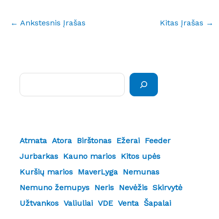
←
Ankstesnis Įrašas
Kitas Įrašas
→
Paieška
Atmata
Atora
Birštonas
Ežerai
Feeder
Jurbarkas
Kauno marios
Kitos upės
Kuršių marios
MaverLyga
Nemunas
Nemuno žemupys
Neris
Nevėžis
Skirvytė
Užtvankos
Valiuliai
VDE
Venta
Šapalai