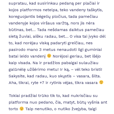
supratau, kad susirinkau pedaną per plačiai ir
kojos platformos netelpa, teko vandeny taškytis,
koreguojantis bėgelių pločius, tada pamečiau
vandenyje kojos viršaus varžtą, nors jis nėra
būtinas, bet… Tada nešdamas daiktus pamečiau
sietą žuviai, aišku radau, bet… O visa tai įvyko dėl
to, kad norėjau viską padaryti greičiau, nes
pasirodo mano 3 metus nenaudoti ilgi guminiai
batai leido vandenį
Norėjosi geriau, bet išėjo
kaip visada. Na ir pradžios pabaigai sulaužiau
galūnėlę užšėrimo metu! Ir ką, – vėl teko bristi!
Sakysite, kad radau, kuo skųstis – vasara, šilta.
Aha, tikrai, ryte +7 ir rytinis vėjas, tikra vasara
Tokiai pradžiai trūko tik to, kad nukrisčiau su
platforma nuo pedano, čia, matyt, būtų vyšnia ant
torto
Taip nenutiko, o nutiko žvejyba, taigi