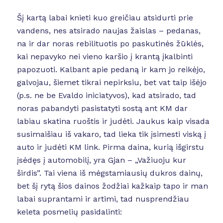
Šį kartą labai knieti kuo greičiau atsidurti prie
vandens, nes atsirado naujas žaislas – pedanas,
na ir dar noras rebilituotis po paskutinės žūklės,
kai nepavyko nei vieno karšio į krantą įkalbinti
papozuoti. Kalbant apie pedaną ir kam jo reikėjo,
galvojau, šiemet tikrai nepirksiu, bet vat taip išėjo
(p.s. ne be Evaldo iniciatyvos), kad atsirado, tad
noras pabandyti pasistatyti sostą ant KM dar
labiau skatina ruoštis ir judėti. Jaukus kaip visada
susimaišiau iš vakaro, tad lieka tik įsimesti viską į
auto ir judėti KM link. Pirma daina, kurią išgirstu
įsėdęs į automobilį, yra Gjan – „Važiuoju kur
širdis”. Tai viena iš mėgstamiausių dukros dainų,
bet šį rytą šios dainos žodžiai kažkaip tapo ir man
labai suprantami ir artimi, tad nusprendžiau
keleta posmelių pasidalinti: