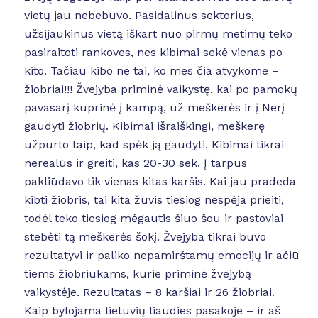
vietų jau nebebuvo. Pasidalinus sektorius,
užsijaukinus vietą iškart nuo pirmų metimų teko
pasiraitoti rankoves, nes kibimai sekė vienas po
kito. Tačiau kibo ne tai, ko mes čia atvykome –
žiobriai!!! Žvejyba priminė vaikystę, kai po pamokų
pavasarį kuprinė į kampą, už meškerės ir į Nerį
gaudyti žiobrių. Kibimai išraiškingi, meškerę
užpurto taip, kad spėk ją gaudyti. Kibimai tikrai
nerealūs ir greiti, kas 20-30 sek. Į tarpus
pakliūdavo tik vienas kitas karšis. Kai jau pradeda
kibti žiobris, tai kita žuvis tiesiog nespėja prieiti,
todėl teko tiesiog mėgautis šiuo šou ir pastoviai
stebėti tą meškerės šokį. Žvejyba tikrai buvo
rezultatyvi ir paliko nepamirštamų emocijų ir ačiū
tiems žiobriukams, kurie priminė žvejybą
vaikystėje. Rezultatas – 8 karšiai ir 26 žiobriai.
Kaip bylojama lietuvių liaudies pasakoje – ir aš