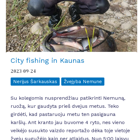
City fishing in Kaunas
2023-09-24
Nerijus Šarkauskas
Žvejyba Nemune
Su kolegomis nusprendžiau patikrinti Nemuną,
ruožą, kur gaudyta prieš dvejus metus. Teko
girdėti, kad pastaruoju metu ten pasigauna
karšių. Ant kranto jau buvome 4 ryto, nes vieno
veikėjo susukto vaizdo reportažo dėka toje vietoje
žvejų sugužėjo kaip per atlaidus. Nuo 5:00 laisvų