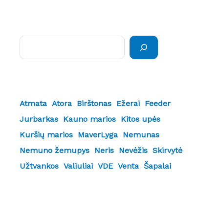
Paieška
Atmata
Atora
Birštonas
Ežerai
Feeder
Jurbarkas
Kauno marios
Kitos upės
Kuršių marios
MaverLyga
Nemunas
Nemuno žemupys
Neris
Nevėžis
Skirvytė
Užtvankos
Valiuliai
VDE
Venta
Šapalai