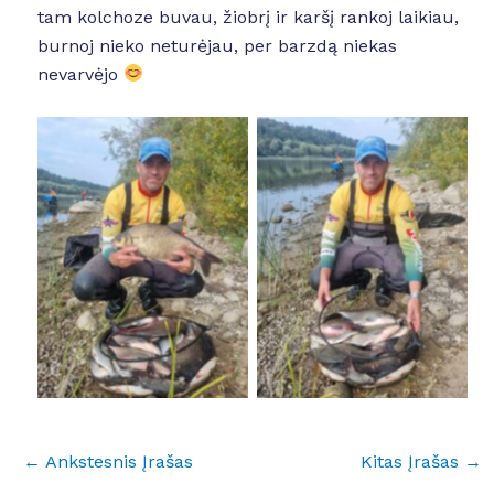
tam kolchoze buvau, žiobrį ir karšį rankoj laikiau,
burnoj nieko neturėjau, per barzdą niekas
nevarvėjo
No Caption
No Caption
←
Ankstesnis Įrašas
Kitas Įrašas
→