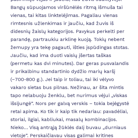
Bangų sūpuojamos viršūnėlės ritmą išmuša tai
vienas, tai kitas linktelėjimas. Pagaliau vienas
rimtesnis užlenkimas ir jaučiu, kad žuvis iš
didesnių žaislų kategorijos. Pavykus perkelti per
parandę, partraukiu arklinę kuoją. Tokių nebent
žemupy yra tekę pagauti, išties įspūdingas stotas.
Jaučiu, kad ima duoti vaisių įšertas taškas
(permetu kas dvi minutes). Dar geras pusvalandis
ir prikalbinu standartinio dydžio marių karšį
(~700-800 g.). Jei taip ir toliau, tai iki vėlyvo
vakaro sietas bus pilnas. Nežinau, ar šita mintis
tapo nelabuoju ženklu, bet nurimus vėjui „viskas
išsijungė“. Nors per galvą verskis – tokia bejėgystė
retai apima. Ko tik ir kaip tik nedariau: pavadėliai,
storiai, ilgiai, kabliukai, masalų kombinacijos.
Nieko… Visą antrąją žūklės dalį buvau „durniaus
vietoje“. Perskaičiavau visas galimai kritines