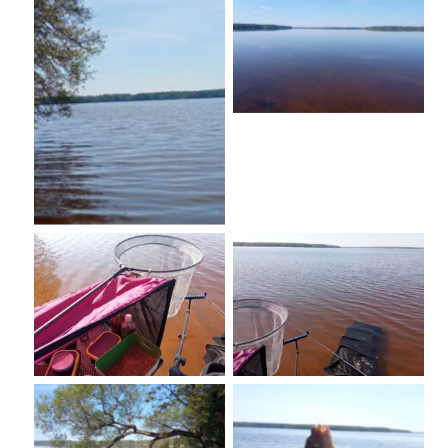
No Caption
No Caption
No Caption
No Caption