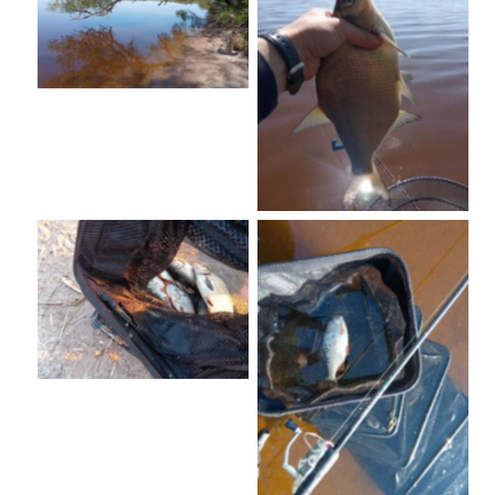
No Caption
No Caption
No Caption
No Caption