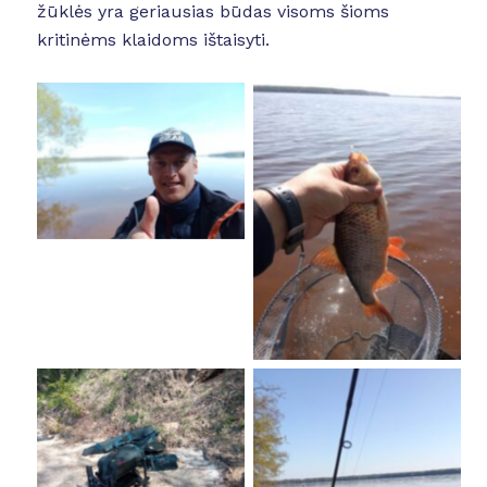
žūklės yra geriausias būdas visoms šioms
kritinėms klaidoms ištaisyti.
No Caption
No Caption
No Caption