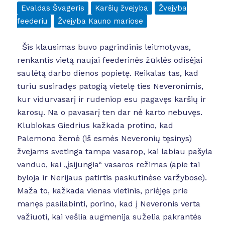
Evaldas Švageris
Karšių žvejyba
Žvejyba
feederiu
Žvejyba Kauno mariose
Šis klausimas buvo pagrindinis leitmotyvas,
renkantis vietą naujai feederinės žūklės odisėjai
saulėtą darbo dienos popietę. Reikalas tas, kad
turiu susiradęs patogią vietelę ties Neveronimis,
kur vidurvasarį ir rudeniop esu pagavęs karšių ir
karosų. Na o pavasarį ten dar nė karto nebuvęs.
Klubiokas Giedrius kažkada protino, kad
Palemono žemė (iš esmės Neveronių tęsinys)
žvejams svetinga tampa vasarop, kai labiau pašyla
vanduo, kai „įsijungia“ vasaros režimas (apie tai
byloja ir Nerijaus patirtis paskutinėse varžybose).
Maža to, kažkada vienas vietinis, priėjęs prie
manęs pasilabinti, porino, kad į Neveronis verta
važiuoti, kai vešlia augmenija suželia pakrantės