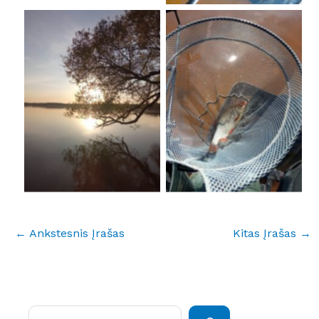
No Caption
No Caption
←
Ankstesnis Įrašas
Kitas Įrašas
→
Paieška