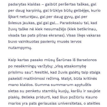
padarytas klaidas – galbūt peršertas taškas, gal
per daug karpinių, gal trūklys būtų gelbėjęs, kurio
šįkart neturėjau, gal per daug gyvų, gal per
šviesus jaukas, gal gal gal… Paradoksalu tai, kad
žuvų taške nė kiek nesumažėjo (kiek betikrinau,
visada tas pats pilnas ekranas). Visas likęs vakaras
buvo vainikuotas pavienių musės lervos
nutampymų.
Kaip kartas pasako mūsų Šarūnas iš Barselonos
po nesėkmingų varžybų: „Visą atsakomybę
prisiimu sau“. Nesitiki, kad žuvis galėtų taip staiga
pakeisti maitinimosi režimą. Matyt, būta kritinės
mano klaidos. Summa summarum apytuštis
sietas su penketu stambių kuojų, karšiu ir saujele
plakių. Belieka pridurti, kad šiuo požiūriu Kauno
marios yra pats geriausias universitetas, o ateities