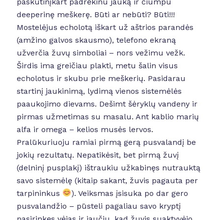
paskutinįkart padrėkinu jauką ir čiumpu
deeperinę meškerę. Būti ar nebūti? Būti!!!
Mostelėjus echolotą iškart už aštrios parandės
(amžino galvos skausmo), telefono ekraną
užverčia žuvų simboliai – nors vežimu vežk.
Širdis ima greičiau plakti, metu šalin visus
echolotus ir skubu prie meškerių. Pasidarau
startinį jaukinimą, lydimą vienos sistemėlės
paaukojimo dievams. Dešimt šėryklų vandeny ir
pirmas užmetimas su masalu. Ant kablio marių
alfa ir omega – kelios musės lervos.
Pralūkuriuoju ramiai pirmą gerą pusvalandį be
jokių rezultatų. Nepatikėsit, bet pirmą žuvį
(delninį pusplakį) ištraukiu užkabinęs nutrauktą
savo sistemėlę (kitaip sakant, žuvis pagauta per
tarpininkus
). Veiksmas įsisuka po dar gero
pusvalandžio – pūsteli pagaliau savo kryptį
pasirinkęs vėjas ir jaučiu, kad žuvis suaktyvėjo.