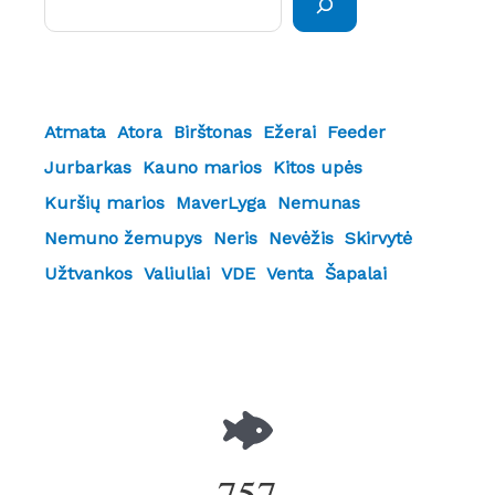
Atmata
Atora
Birštonas
Ežerai
Feeder
Jurbarkas
Kauno marios
Kitos upės
Kuršių marios
MaverLyga
Nemunas
Nemuno žemupys
Neris
Nevėžis
Skirvytė
Užtvankos
Valiuliai
VDE
Venta
Šapalai
757