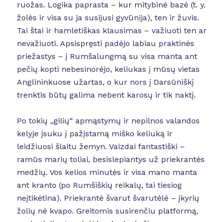
ruožas. Logika paprasta – kur mitybinė bazė (t. y.
žolės ir visa su ja susijusi gyvūnija), ten ir žuvis.
Tai štai ir hamletiškas klausimas – važiuoti ten ar
nevažiuoti. Apsispręsti padėjo labiau praktinės
priežastys – į Rumšalungmą su visa manta ant
pečių kopti nebesinorėjo, keliukas į mūsų vietas
Anglininkuose užartas, o kur nors į Darsūniškį
trenktis būtų galima nebent karosų ir tik naktį.
Po tokių „gilių“ apmąstymų ir nepilnos valandos
kelyje įsuku į pažįstamą miško keliuką ir
leidžiuosi šlaitu žemyn. Vaizdai fantastiški –
ramūs marių toliai, besislepiantys už priekrantės
medžių. Vos kelios minutės ir visa mano manta
ant kranto (po Rumšiškių reikalų, tai tiesiog
neįtikėtina). Priekrantė švarut švarutėlė – įkyrių
žolių nė kvapo. Greitomis susirenčiu platformą,