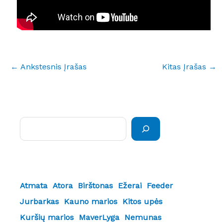
←
Ankstesnis Įrašas
Kitas Įrašas
→
Paieška
Atmata
Atora
Birštonas
Ežerai
Feeder
Jurbarkas
Kauno marios
Kitos upės
Kuršių marios
MaverLyga
Nemunas