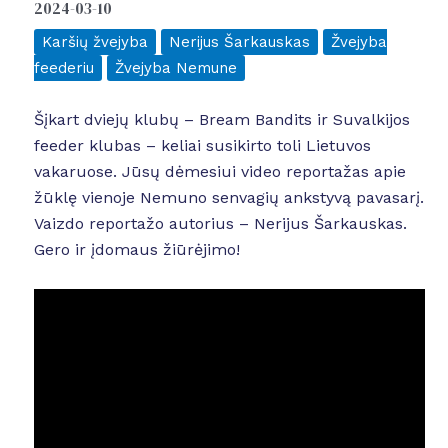
2024-03-10
Karšių žvejyba
Nerijus Šarkauskas
Žvejyba
feederiu
Žvejyba Nemune
Šįkart dviejų klubų – Bream Bandits ir Suvalkijos
feeder klubas – keliai susikirto toli Lietuvos
vakaruose. Jūsų dėmesiui video reportažas apie
žūklę vienoje Nemuno senvagių ankstyvą pavasarį.
Vaizdo reportažo autorius – Nerijus Šarkauskas.
Gero ir įdomaus žiūrėjimo!