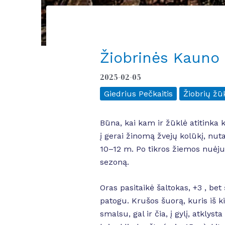
Žiobrinės Kauno
2025-02-05
Giedrius Pečkaitis
Žiobrių žū
Būna, kai kam ir žūklė atitinka 
į gerai žinomą žvejų kolūkį, nuta
10–12 m. Po tikros žiemos nuėju
sezoną.
Oras pasitaikė šaltokas, +3 , bet
patogu. Krušos šuorą, kuris iš k
smalsu, gal ir čia, į gylį, atklys