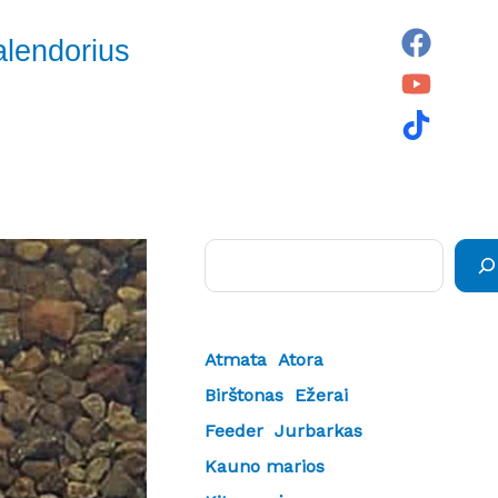
alendorius
Paieška
Atmata
Atora
Birštonas
Ežerai
Feeder
Jurbarkas
Kauno marios