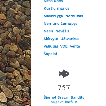
Kitos upės
Kuršių marios
MaverLyga
Nemunas
Nemuno žemupys
Neris
Nevėžis
Skirvytė
Užtvankos
Valiuliai
VDE
Venta
Šapalai
757
Šiemet Bream Bandits
sugavo karšių!