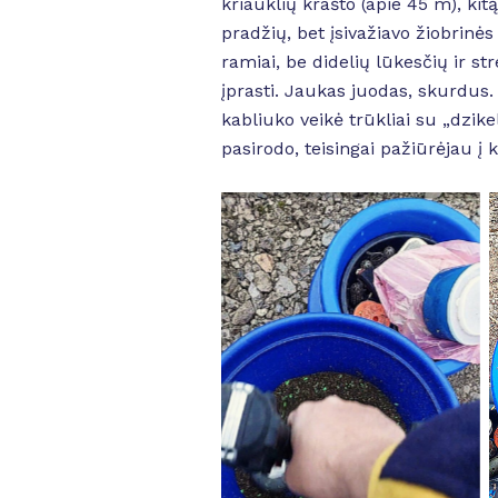
kriauklių krašto (apie 45 m), kitą
pradžių, bet įsivažiavo žiobrinė
ramiai, be didelių lūkesčių ir st
įprasti. Jaukas juodas, skurdus
kabliuko veikė trūkliai su „dzike
pasirodo, teisingai pažiūrėjau į 
No Caption