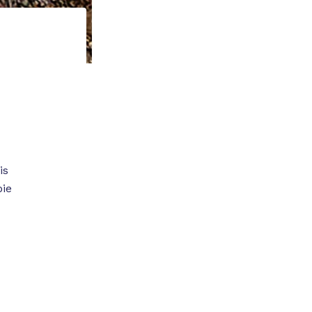
is
pie