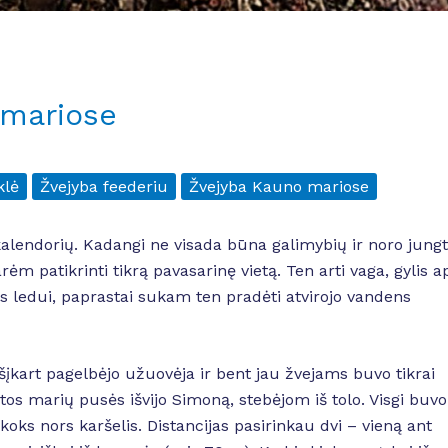
 mariose
klė
Žvejyba feederiu
Žvejyba Kauno mariose
kalendorių. Kadangi ne visada būna galimybių ir noro jungt
rėm patikrinti tikrą pavasarinę vietą. Ten arti vaga, gylis a
s ledui, paprastai sukam ten pradėti atvirojo vandens
 šįkart pagelbėjo užuovėja ir bent jau žvejams buvo tikrai
itos marių pusės išvijo Simoną, stebėjom iš tolo. Visgi buvo
ta koks nors karšelis. Distancijas pasirinkau dvi – vieną ant