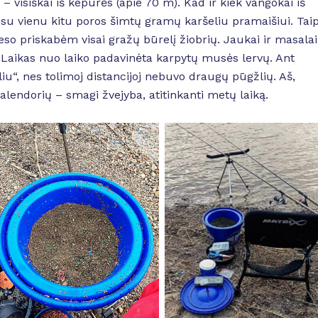
 – visiškai iš kepurės (apie 70 m). Kad ir kiek vangokai iš
s su vienu kitu poros šimtų gramų karšeliu pramaišiui. Tai
reso priskabėm visai gražų būrelį žiobrių. Jaukai ir masalai
. Laikas nuo laiko padavinėta karpytų musės lervų. Ant
liu“, nes tolimoj distancijoj nebuvo draugų pūgžlių. Aš,
kalendorių – smagi žvejyba, atitinkanti metų laiką.
No Caption
No Caption