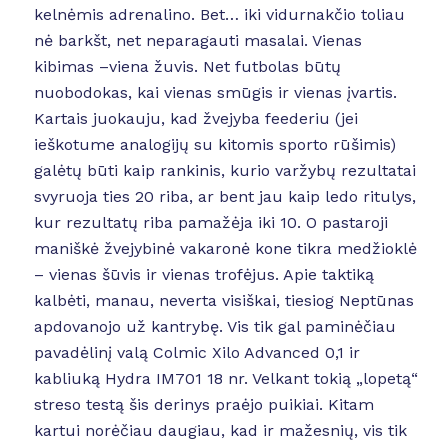
kelnėmis adrenalino. Bet… iki vidurnakčio toliau
nė barkšt, net neparagauti masalai. Vienas
kibimas –viena žuvis. Net futbolas būtų
nuobodokas, kai vienas smūgis ir vienas įvartis.
Kartais juokauju, kad žvejyba feederiu (jei
ieškotume analogijų su kitomis sporto rūšimis)
galėtų būti kaip rankinis, kurio varžybų rezultatai
svyruoja ties 20 riba, ar bent jau kaip ledo ritulys,
kur rezultatų riba pamažėja iki 10. O pastaroji
maniškė žvejybinė vakaronė kone tikra medžioklė
– vienas šūvis ir vienas trofėjus. Apie taktiką
kalbėti, manau, neverta visiškai, tiesiog Neptūnas
apdovanojo už kantrybę. Vis tik gal paminėčiau
pavadėlinį valą Colmic Xilo Advanced 0,1 ir
kabliuką Hydra IM701 18 nr. Velkant tokią „lopetą“
streso testą šis derinys praėjo puikiai. Kitam
kartui norėčiau daugiau, kad ir mažesnių, vis tik