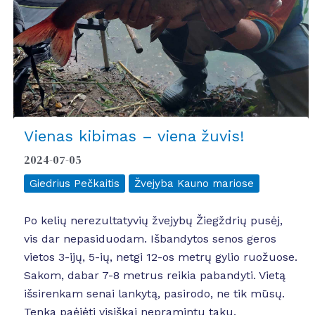
Vienas kibimas – viena žuvis!
2024-07-05
Giedrius Pečkaitis
Žvejyba Kauno mariose
Po kelių nerezultatyvių žvejybų Žiegždrių pusėj,
vis dar nepasiduodam. Išbandytos senos geros
vietos 3-ijų, 5-ių, netgi 12-os metrų gylio ruožuose.
Sakom, dabar 7-8 metrus reikia pabandyti. Vietą
išsirenkam senai lankytą, pasirodo, ne tik mūsų.
Tenka paėjėti visiškai nepramintu taku.