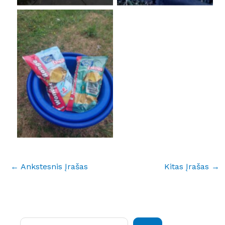
No Caption
←
Ankstesnis Įrašas
Kitas Įrašas
→
Paieška