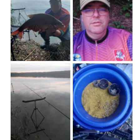
No Caption
No Caption
No Caption
No Caption