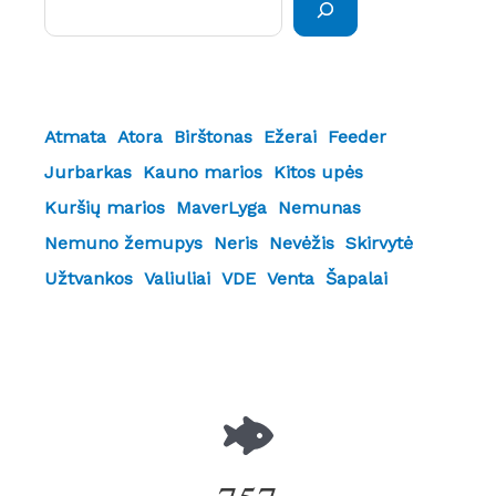
Atmata
Atora
Birštonas
Ežerai
Feeder
Jurbarkas
Kauno marios
Kitos upės
Kuršių marios
MaverLyga
Nemunas
Nemuno žemupys
Neris
Nevėžis
Skirvytė
Užtvankos
Valiuliai
VDE
Venta
Šapalai