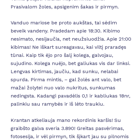
Prasivalom žoles, apsigenim šakas ir pirmyn.
Vanduo mariose be proto aukštas, tai sėdim
beveik vandeny. Pradedam apie 18:30. Kibimo
nesimato, nesijaučia, net neužsiuodžia. Apie 21:00
kibimas! Ne iškart sureagavau, kai viltį praradęs
tūnai. Kaip tik ėjo pro šalį kolega, galvojau,
sujudino. Kolega nuėjo, bet galiukas vis dar linksi.
Lengvas kirtimas, jaučiu, kad sunku, nelabai
spurda. Pirma mintis, – gal žolės ant valo, bet
mažai žolytei nuo valo nukritus, sunkumas
nedingsta. Kadangi pavadėlis 0,1 ir kabliukas 18nr,
palinkiu sau ramybės ir iš lėto traukiu.
Krantan atkeliauja mano rekordinis karšis! Su
graibšto galva sveria 3.890! Greitas pasvėrimas,
fotosesija, ir vėl pirmyn, tik šįkart jau su pilnomis