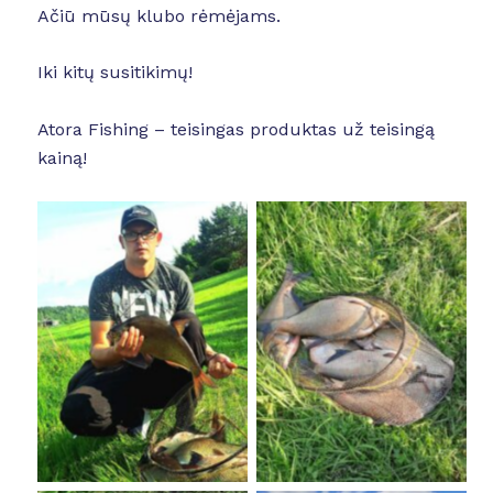
Ačiū mūsų klubo rėmėjams.
Iki kitų susitikimų!
Atora Fishing – teisingas produktas už teisingą
kainą!
No Caption
No Caption