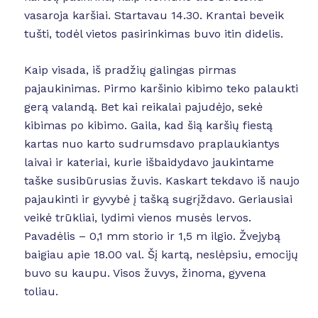
vasaroja karšiai. Startavau 14.30. Krantai beveik
tušti, todėl vietos pasirinkimas buvo itin didelis.
Kaip visada, iš pradžių galingas pirmas
pajaukinimas. Pirmo karšinio kibimo teko palaukti
gerą valandą. Bet kai reikalai pajudėjo, sekė
kibimas po kibimo. Gaila, kad šią karšių fiestą
kartas nuo karto sudrumsdavo praplaukiantys
laivai ir kateriai, kurie išbaidydavo jaukintame
taške susibūrusias žuvis. Kaskart tekdavo iš naujo
pajaukinti ir gyvybė į tašką sugrįždavo. Geriausiai
veikė trūkliai, lydimi vienos musės lervos.
Pavadėlis – 0,1 mm storio ir 1,5 m ilgio. Žvejybą
baigiau apie 18.00 val. Šį kartą, neslėpsiu, emocijų
buvo su kaupu. Visos žuvys, žinoma, gyvena
toliau.