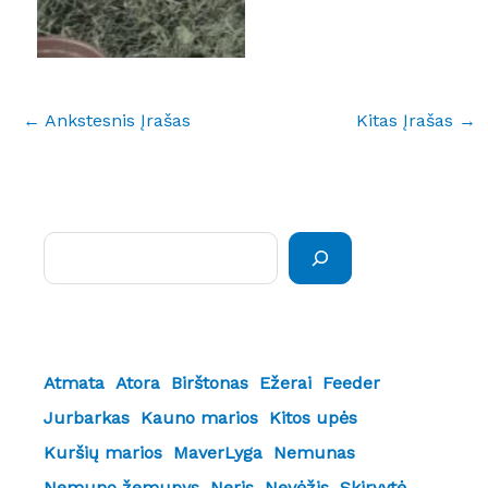
←
Ankstesnis Įrašas
Kitas Įrašas
→
Paieška
Atmata
Atora
Birštonas
Ežerai
Feeder
Jurbarkas
Kauno marios
Kitos upės
Kuršių marios
MaverLyga
Nemunas
Nemuno žemupys
Neris
Nevėžis
Skirvytė