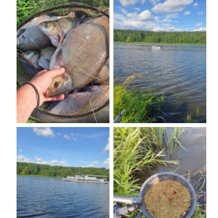
No Caption
No Caption
No Caption
No Caption