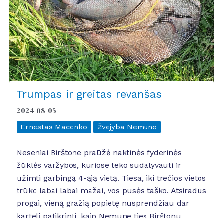
Trumpas ir greitas revanšas
2024-08-05
Ernestas Maconko
Žvejyba Nemune
Neseniai Birštone praūžė naktinės fyderinės
žūklės varžybos, kuriose teko sudalyvauti ir
užimti garbingą 4-ąją vietą. Tiesa, iki trečios vietos
trūko labai labai mažai, vos pusės taško. Atsiradus
progai, vieną gražią popietę nusprendžiau dar
kartelį patikrinti, kaip Nemune ties Birštonu