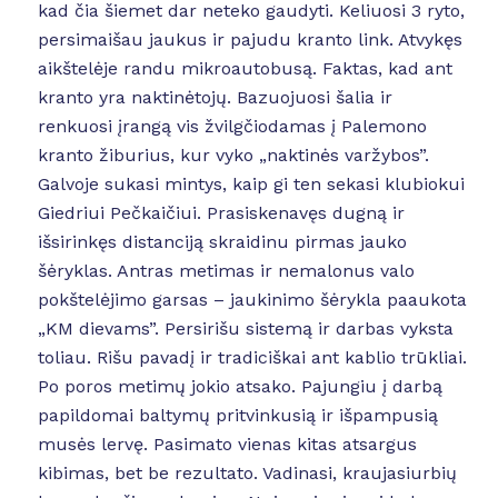
kad čia šiemet dar neteko gaudyti. Keliuosi 3 ryto,
persimaišau jaukus ir pajudu kranto link. Atvykęs
aikštelėje randu mikroautobusą. Faktas, kad ant
kranto yra naktinėtojų. Bazuojuosi šalia ir
renkuosi įrangą vis žvilgčiodamas į Palemono
kranto žiburius, kur vyko „naktinės varžybos”.
Galvoje sukasi mintys, kaip gi ten sekasi klubiokui
Giedriui Pečkaičiui. Prasiskenavęs dugną ir
išsirinkęs distanciją skraidinu pirmas jauko
šėryklas. Antras metimas ir nemalonus valo
pokštelėjimo garsas – jaukinimo šėrykla paaukota
„KM dievams”. Persirišu sistemą ir darbas vyksta
toliau. Rišu pavadį ir tradiciškai ant kablio trūkliai.
Po poros metimų jokio atsako. Pajungiu į darbą
papildomai baltymų pritvinkusią ir išpampusią
musės lervę. Pasimato vienas kitas atsargus
kibimas, bet be rezultato. Vadinasi, kraujasiurbių