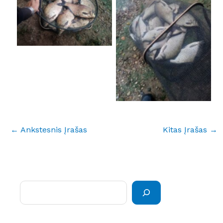
No Caption
No Caption
←
Ankstesnis Įrašas
Kitas Įrašas
→
Paieška