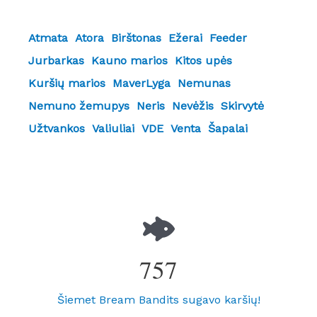
Atmata
Atora
Birštonas
Ežerai
Feeder
Jurbarkas
Kauno marios
Kitos upės
Kuršių marios
MaverLyga
Nemunas
Nemuno žemupys
Neris
Nevėžis
Skirvytė
Užtvankos
Valiuliai
VDE
Venta
Šapalai
757
Šiemet Bream Bandits sugavo karšių!