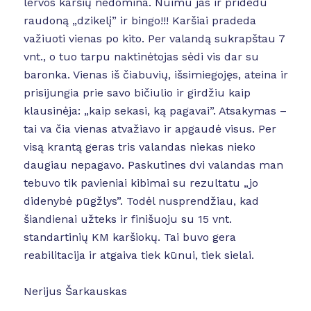
lervos karšių nedomina. Nuimu jas ir pridedu
raudoną „dzikelį” ir bingo!!! Karšiai pradeda
važiuoti vienas po kito. Per valandą sukrapštau 7
vnt., o tuo tarpu naktinėtojas sėdi vis dar su
baronka. Vienas iš čiabuvių, išsimiegojęs, ateina ir
prisijungia prie savo bičiulio ir girdžiu kaip
klausinėja: „kaip sekasi, ką pagavai”. Atsakymas –
tai va čia vienas atvažiavo ir apgaudė visus. Per
visą krantą geras tris valandas niekas nieko
daugiau nepagavo. Paskutines dvi valandas man
tebuvo tik pavieniai kibimai su rezultatu „jo
didenybė pūgžlys”. Todėl nusprendžiau, kad
šiandienai užteks ir finišuoju su 15 vnt.
standartinių KM karšiokų. Tai buvo gera
reabilitacija ir atgaiva tiek kūnui, tiek sielai.
Nerijus Šarkauskas