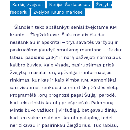
Karšių žvejyba
Nerijus Šarkauskas
Žvejyba
feederiu
Žvejyba Kauno mariose
Šiandien teko apsilankyti seniai žvejotame KM
krante – Žiegždriuose. Šiais metais čia dar
nesilankiau ir apskritai – trys savaitės varžybų ir
pasiruošimo gaudyti smulkmę maratono – tik dar
labiau padidino „alkį” ir norą pažvejoti normalaus
kalibro žuvies. Kaip visada, pasiruošimas prieš
žvejybą: masalai, orų apžvalga ir informacijos
rinkimas, kur kas ir kaip kimba KM. Asmeniškai
sau visuomet renkuosi komfortišką žūklės vietą.
Programėlė „orų prognozė pagal Šulją” parodė,
kad teks rinktis krantą priešpriešais Palemoną.
Mintis buvo važiuoti į Viršužiglį, bet gavau žinių,
kad ten vakar matė ant kranto palapinę, todėl
nerizikavau ir pasirinkau Žiegždrius. Tuo labiau,