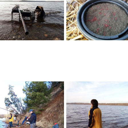
No Caption
No Caption
No Caption
No Caption