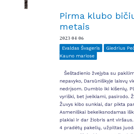
Pirma klubo biči
metais
2023-04-06
Evaldas Švageris
Giedrius Peč
Kauno mariose
Šeštadienio žvejyba su pakilimai
nepavyko, Darsūniškyje laisvų vi
nedrįsom. Dumblo iki kišenių. Pl
vyriški, bet įveikiami, pasirodo.
Žuvys kibo sunkiai, dar pikta pa
Asmeniškai bekeiksnodamas iškrap
plakiai ir dar žiobris ant virša
4 pradėtų pakelių, užpiltas juod