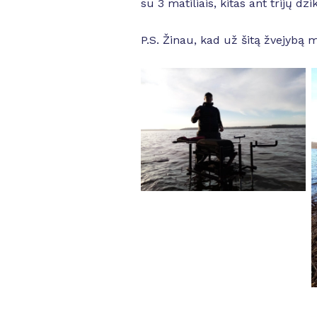
su 3 matiliais, kitas ant trijų d
P.S. Žinau, kad už šitą žvejybą m
No Caption