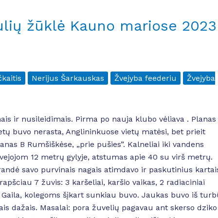
ulių žūklė Kauno mariose 2023
kaitis
Nerijus Šarkauskas
Žvejyba feederiu
Žvejyba
s ir nusileidimais. Pirma po nauja klubo vėliava . Planas
etų buvo nerasta, Anglininkuose vietų matėsi, bet prieit
anas B Rumšiškėse, „prie pušies”. Kalneliai iki vandens
 Žvejojom 12 metrų gylyje, atstumas apie 40 su virš metrų.
randė savo purvinais nagais atimdavo ir paskutinius kartai
šciau 7 žuvis: 3 karšeliai, karšio vaikas, 2 radiaciniai
us. Gaila, kolegoms šįkart sunkiau buvo. Jaukas buvo iš turb
ais dažais. Masalai: pora žuvelių pagavau ant skerso dziko