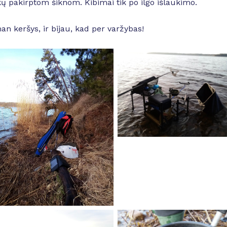
zikų pakirptom šiknom. Kibimai tik po ilgo išlaukimo.
an keršys, ir bijau, kad per varžybas!
No Caption
No Caption