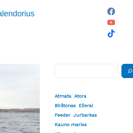
alendorius
Paieška
Atmata
Atora
Birštonas
Ežerai
Feeder
Jurbarkas
Kauno marios