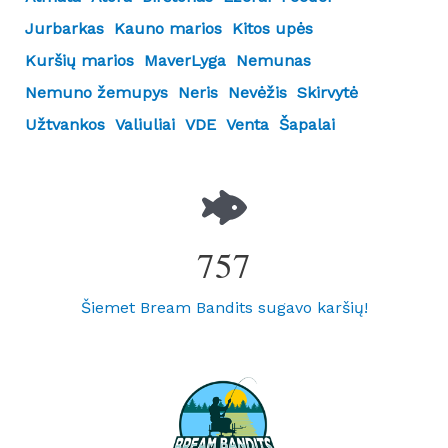
Jurbarkas
Kauno marios
Kitos upės
Kuršių marios
MaverLyga
Nemunas
Nemuno žemupys
Neris
Nevėžis
Skirvytė
Užtvankos
Valiuliai
VDE
Venta
Šapalai
757
Šiemet Bream Bandits sugavo karšių!