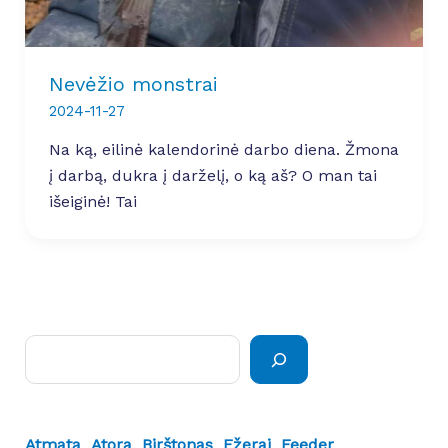
Nevėžio monstrai
2024-11-27
Na ką, eilinė kalendorinė darbo diena. Žmona
į darbą, dukra į darželį, o ką aš? O man tai
išeiginė! Tai
Paieška
Atmata
Atora
Birštonas
Ežerai
Feeder