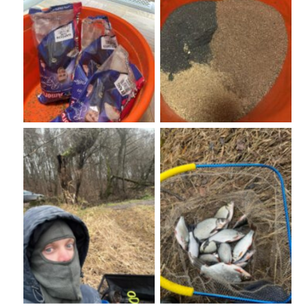
No Caption
No Caption
No Caption
No Caption