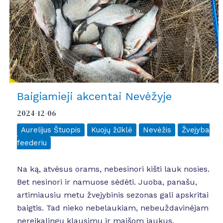
Baigiamieji akcentai Nevėžyje
2024-12-06
Aurelijus Štuopis
Kuojų žūklė
Nevėžis
Žvejyba
feederiu
Na ką, atvėsus orams, nebesinori kišti lauk nosies.
Bet nesinori ir namuose sėdėti. Juoba, panašu,
artimiausiu metu žvejybinis sezonas gali apskritai
baigtis. Tad nieko nebelaukiam, nebeuždavinėjam
nereikalingų klausimų ir maišom jaukus.