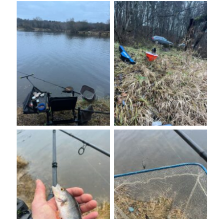
No Caption
No Caption
No Caption
No Caption