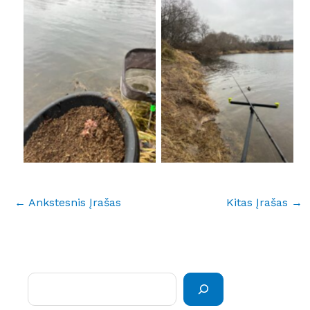
No Caption
No Caption
←
Ankstesnis Įrašas
Kitas Įrašas
→
Paieška