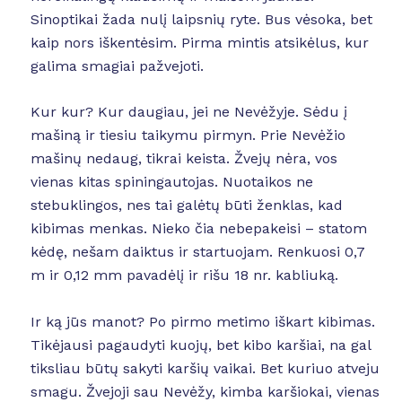
Sinoptikai žada nulį laipsnių ryte. Bus vėsoka, bet
kaip nors iškentėsim. Pirma mintis atsikėlus, kur
galima smagiai pažvejoti.
Kur kur? Kur daugiau, jei ne Nevėžyje. Sėdu į
mašiną ir tiesiu taikymu pirmyn. Prie Nevėžio
mašinų nedaug, tikrai keista. Žvejų nėra, vos
vienas kitas spiningautojas. Nuotaikos ne
stebuklingos, nes tai galėtų būti ženklas, kad
kibimas menkas. Nieko čia nebepakeisi – statom
kėdę, nešam daiktus ir startuojam. Renkuosi 0,7
m ir 0,12 mm pavadėlį ir rišu 18 nr. kabliuką.
Ir ką jūs manot? Po pirmo metimo iškart kibimas.
Tikėjausi pagaudyti kuojų, bet kibo karšiai, na gal
tiksliau būtų sakyti karšių vaikai. Bet kuriuo atveju
smagu. Žvejoji sau Nevėžy, kimba karšiokai, vienas