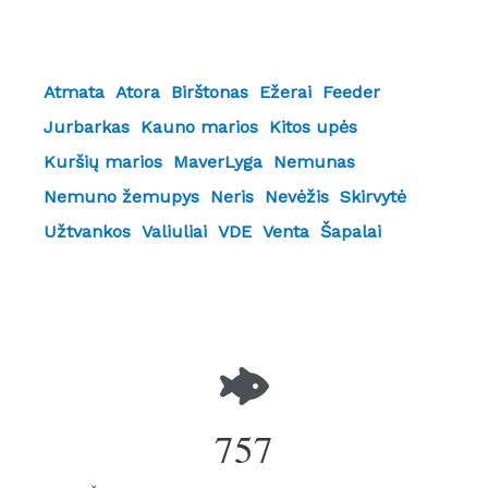
Atmata
Atora
Birštonas
Ežerai
Feeder
Jurbarkas
Kauno marios
Kitos upės
Kuršių marios
MaverLyga
Nemunas
Nemuno žemupys
Neris
Nevėžis
Skirvytė
Užtvankos
Valiuliai
VDE
Venta
Šapalai
757