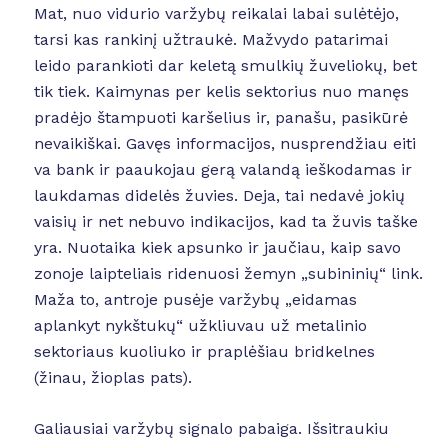
Mat, nuo vidurio varžybų reikalai labai sulėtėjo,
tarsi kas rankinį užtraukė. Mažvydo patarimai
leido parankioti dar keletą smulkių žuveliokų, bet
tik tiek. Kaimynas per kelis sektorius nuo manęs
pradėjo štampuoti karšelius ir, panašu, pasikūrė
nevaikiškai. Gavęs informacijos, nusprendžiau eiti
va bank ir paaukojau gerą valandą ieškodamas ir
laukdamas didelės žuvies. Deja, tai nedavė jokių
vaisių ir net nebuvo indikacijos, kad ta žuvis taške
yra. Nuotaika kiek apsunko ir jaučiau, kaip savo
zonoje laipteliais ridenuosi žemyn „subininių“ link.
Maža to, antroje pusėje varžybų „eidamas
aplankyt nykštukų“ užkliuvau už metalinio
sektoriaus kuoliuko ir praplėšiau bridkelnes
(žinau, žioplas pats).
Galiausiai varžybų signalo pabaiga. Išsitraukiu