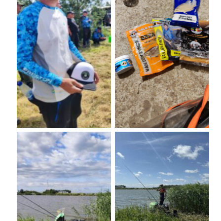
No Caption
No Caption
No Caption
No Caption