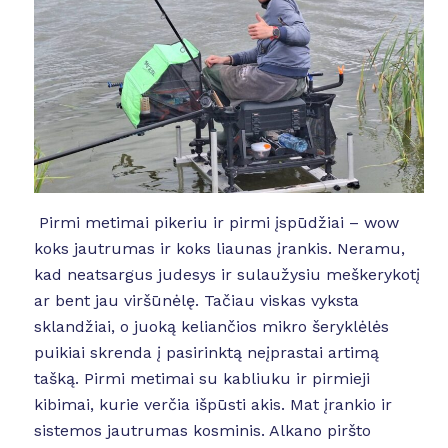
Pirmi metimai pikeriu ir pirmi įspūdžiai – wow
koks jautrumas ir koks liaunas įrankis. Neramu,
kad neatsargus judesys ir sulaužysiu meškerykotį
ar bent jau viršūnėlę. Tačiau viskas vyksta
sklandžiai, o juoką keliančios mikro šeryklėlės
puikiai skrenda į pasirinktą neįprastai artimą
tašką. Pirmi metimai su kabliuku ir pirmieji
kibimai, kurie verčia išpūsti akis. Mat įrankio ir
sistemos jautrumas kosminis. Alkano piršto