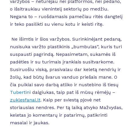
varžybos – neturėjau nei platformos, nei pedano,
o išsitraukiau vienintelį sektorių po medžiu.
Negana to – ruošdamasis pamečiau ritės dangtelį
ir teko pasilikti su vienu kotu ir keisti ritę.
Ne išimtis ir šios varžybos. Surinkinėjant pedaną,
nusisuka varžto plastikinis „bumbulas“, kuris turi
suspausti pagrindą. Nepasimetam, sukamės iš
padėties ir su turimais įrankiais susitvarkome.
Susiruošiu viską, prasivalau dar keletą nendrių ir
žolių, kad būtų švarus vanduo priešais mane. O
čia puikiai savo darbą atliko ir nustebino iš tiesų
Tubertini
dalgiukas, taip pat iš mūsų rėmėjų –
zuklesfanai.lt
. Kaip per sviestą pjovė net
storiausias nendres. Per tą laiką atvyko Mažvydas,
keletas jo komentarų ir patarimų, patikrinti
masalai ir jaukas.