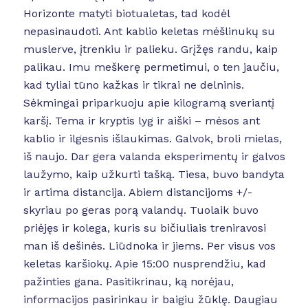
Horizonte matyti biotualetas, tad kodėl
nepasinaudoti. Ant kablio keletas mėšlinukų su
muslerve, įtrenkiu ir palieku. Grįžęs randu, kaip
palikau. Imu meškerę permetimui, o ten jaučiu,
kad tyliai tūno kažkas ir tikrai ne delninis.
Sėkmingai priparkuoju apie kilogramą sveriantį
karšį. Tema ir kryptis lyg ir aiški – mėsos ant
kablio ir ilgesnis išlaukimas. Galvok, broli mielas,
iš naujo. Dar gera valanda eksperimentų ir galvos
laužymo, kaip užkurti tašką. Tiesa, buvo bandyta
ir artima distancija. Abiem distancijoms +/-
skyriau po geras porą valandų. Tuolaik buvo
priėjęs ir kolega, kuris su bičiuliais treniravosi
man iš dešinės. Liūdnoka ir jiems. Per visus vos
keletas karšiokų. Apie 15:00 nusprendžiu, kad
pažinties gana. Pasitikrinau, ką norėjau,
informacijos pasirinkau ir baigiu žūklę. Daugiau