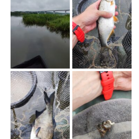
No Caption
No Caption
No Caption
No Caption