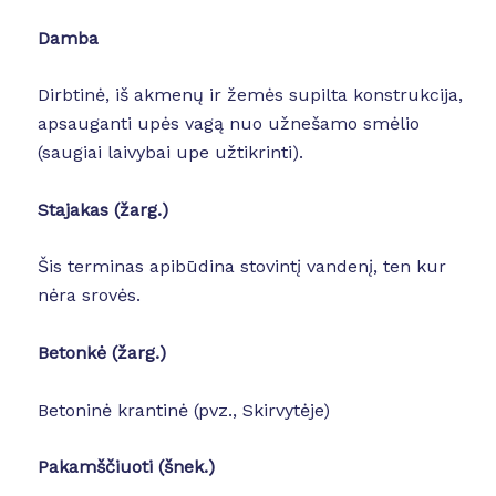
Damba
Dirbtinė, iš akmenų ir žemės supilta konstrukcija,
apsauganti upės vagą nuo užnešamo smėlio
(saugiai laivybai upe užtikrinti).
Stajakas
(žarg.)
Šis terminas apibūdina stovintį vandenį, ten kur
nėra srovės.
Betonkė (žarg.)
Betoninė krantinė (pvz., Skirvytėje)
Pakamščiuoti (šnek.)