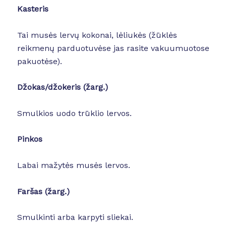
Kasteris
Tai musės lervų kokonai, lėliukės (žūklės
reikmenų parduotuvėse jas rasite vakuumuotose
pakuotėse).
Džokas/džokeris
(žarg.)
Smulkios uodo trūklio lervos.
Pinkos
Labai mažytės musės lervos.
Faršas (žarg.)
Smulkinti arba karpyti sliekai.