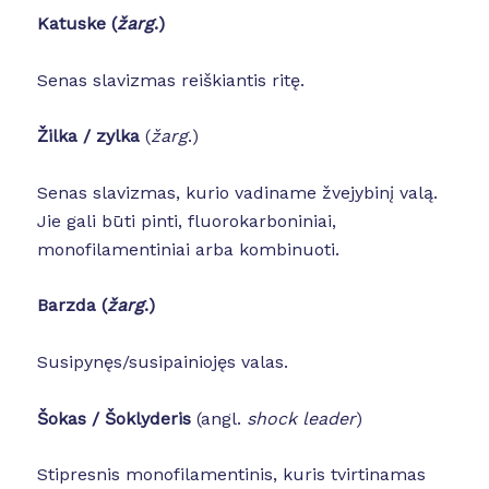
Katuske (
žarg
.)
Senas slavizmas reiškiantis ritę.
Žilka / zylka
(
žarg
.)
Senas slavizmas, kurio vadiname žvejybinį valą.
Jie gali būti pinti, fluorokarboniniai,
monofilamentiniai arba kombinuoti.
Barzda (
žarg
.)
Susipynęs/susipainiojęs valas.
Šokas / Šoklyderis
(angl.
shock leader
)
Stipresnis
monofilamentinis, kuris tvirtinamas