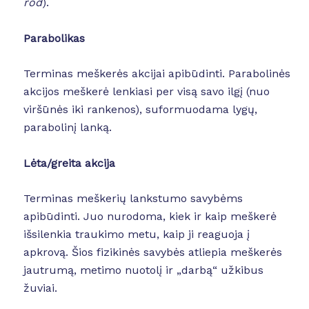
rod
).
Parabolikas
Terminas meškerės akcijai apibūdinti. Parabolinės
akcijos meškerė lenkiasi per visą savo ilgį (nuo
viršūnės iki rankenos), suformuodama lygų,
parabolinį lanką.
Lėta/greita akcija
Terminas meškerių lankstumo savybėms
apibūdinti. Juo nurodoma, kiek ir kaip meškerė
išsilenkia traukimo metu, kaip ji reaguoja į
apkrovą. Šios fizikinės savybės atliepia meškerės
jautrumą, metimo nuotolį ir „darbą“ užkibus
žuviai.