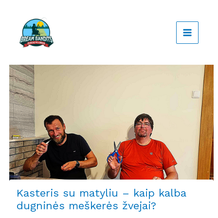
Pereiti
prie
turinio
Kasteris su matyliu – kaip kalba
dugninės meškerės žvejai?