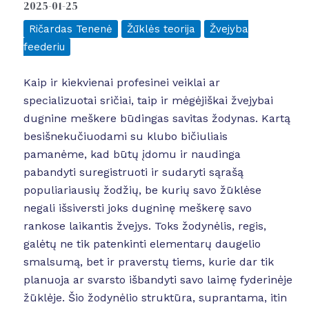
2025-01-25
Ričardas Tenenė
Žūklės teorija
Žvejyba
feederiu
Kaip ir kiekvienai profesinei veiklai ar
specializuotai sričiai, taip ir mėgėjiškai žvejybai
dugnine meškere būdingas savitas žodynas. Kartą
besišnekučiuodami su klubo bičiuliais
pamanėme, kad būtų įdomu ir naudinga
pabandyti suregistruoti ir sudaryti sąrašą
populiariausių žodžių, be kurių savo žūklėse
negali išsiversti joks dugninę meškerę savo
rankose laikantis žvejys. Toks žodynėlis, regis,
galėtų ne tik patenkinti elementarų daugelio
smalsumą, bet ir praverstų tiems, kurie dar tik
planuoja ar svarsto išbandyti savo laimę fyderinėje
žūklėje. Šio žodynėlio struktūra, suprantama, itin