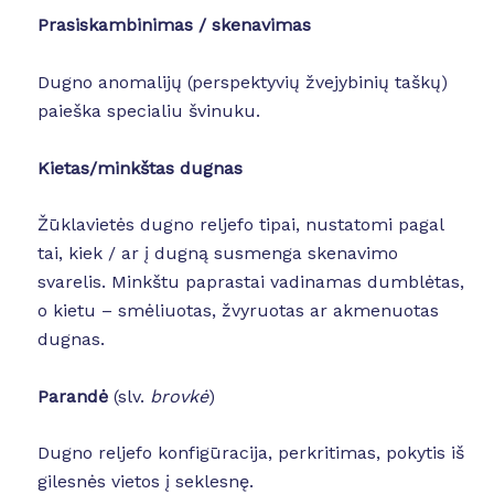
Prasiskambinimas / skenavimas
Dugno anomalijų (perspektyvių žvejybinių taškų)
paieška specialiu švinuku.
Kietas/minkštas dugnas
Žūklavietės dugno reljefo tipai, nustatomi pagal
tai, kiek / ar į dugną susmenga skenavimo
svarelis. Minkštu paprastai vadinamas dumblėtas,
o kietu – smėliuotas, žvyruotas ar akmenuotas
dugnas.
Parandė
(slv.
brovkė
)
Dugno reljefo konfigūracija, perkritimas, pokytis iš
gilesnės vietos į seklesnę.