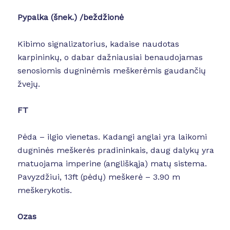
Pypalka (šnek.) /beždžionė
Kibimo signalizatorius, kadaise naudotas
karpininkų, o dabar dažniausiai benaudojamas
senosiomis dugninėmis meškerėmis gaudančių
žvejų.
FT
Pėda – ilgio vienetas. Kadangi anglai yra laikomi
dugninės meškerės pradininkais, daug dalykų yra
matuojama imperine (angliškąja) matų sistema.
Pavyzdžiui, 13ft (pėdų) meškerė – 3.90 m
meškerykotis.
Ozas