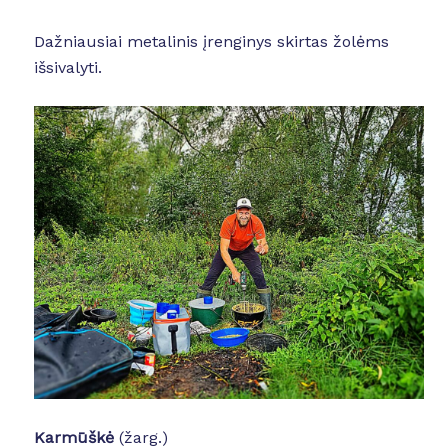
Dažniausiai metalinis įrenginys skirtas žolėms
išsivalyti.
Karmūškė
(žarg.)