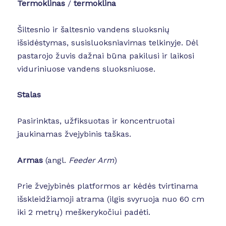
Termoklinas
/
termoklina
Šiltesnio ir šaltesnio vandens sluoksnių
išsidėstymas, susisluoksniavimas telkinyje. Dėl
pastarojo žuvis dažnai būna pakilusi ir laikosi
viduriniuose vandens sluoksniuose.
Stalas
Pasirinktas, užfiksuotas ir koncentruotai
jaukinamas žvejybinis taškas.
Armas
(angl.
Feeder Arm
)
Prie žvejybinės platformos ar kėdės tvirtinama
išskleidžiamoji atrama (ilgis svyruoja nuo 60 cm
iki 2 metrų) meškerykočiui padėti.