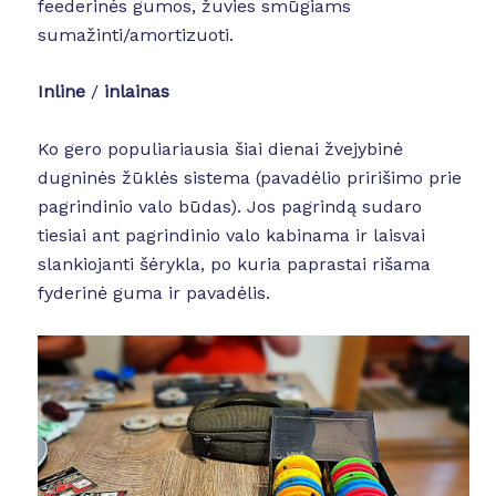
feederinės gumos, žuvies smūgiams
sumažinti/amortizuoti.
Inline
/
inlainas
Ko gero populiariausia šiai dienai žvejybinė
dugninės žūklės sistema (pavadėlio pririšimo prie
pagrindinio valo būdas). Jos pagrindą sudaro
tiesiai ant pagrindinio valo kabinama ir laisvai
slankiojanti šėrykla, po kuria paprastai rišama
fyderinė guma ir pavadėlis.