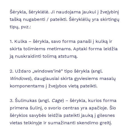
Šėrykla, šėryklėlė. Ji naudojama jaukui į žvejybinį
tašką nugabenti / pateikti. Šėryklėlių yra skirtingų
tipų, pvz.:
1. Kulka – šėrykla, savo forma panaši į kulką ir
skirta tolimiems metimams. Aptaki forma leidžia
ją nuskraidinti tolimą atstumą.
2. Uždaro „windows‘inė“ tipo šėrykla (angl.
Windows
), daugiausiai skirta gyviesiems masalų
komponentams į žvejybos vietą pateikti.
3. Šulinukas (angl.
Cage
) – šėrykla, kurios forma
primena šulinį, o svorio centras yra apačioje. Šio
šėryklos savybės leidžia pateikti jauką į gilesnes
vietas telkinyje ir sumažinanti skendimo greitį.