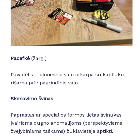
Pacefkė
(žarg.)
Pavadėlis – plonesnio valo atkarpa su kabliuku,
rišama prie pagrindinio valo.
Skenavimo švinas
Paprastas ar specialios formos lietas švinukas
įvairioms dugno anomalijoms (perspektyviems
žvejybiniams taškams) žūklavietėje aptikti.