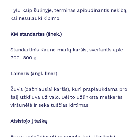
Tylu kaip šulinyje, terminas apibūdinantis nekibą,
kai nesulauki kibimo.
KM standartas (šnek.)
Standartinis Kauno marių karšis, sveriantis apie
700- 800 g.
Laineris (angl
. liner
)
Žuvis (dažniausiai karšis), kuri praplaukdama pro
šalį užkliūva už valo. Dėl to užlinksta meškerės
viršūnėlė ir seka tuščias kirtimas.
Atsistojo į tašką
Frazė, apibūdinanti momentą, kai į tikslingai