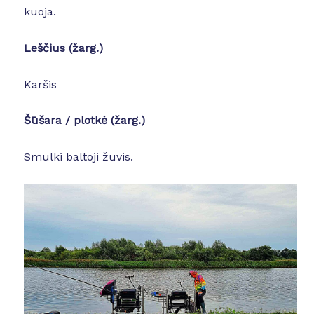
kuoja.
Leščius
(žarg.)
Karšis
Šūšara / plotkė (žarg.)
Smulki baltoji žuvis.