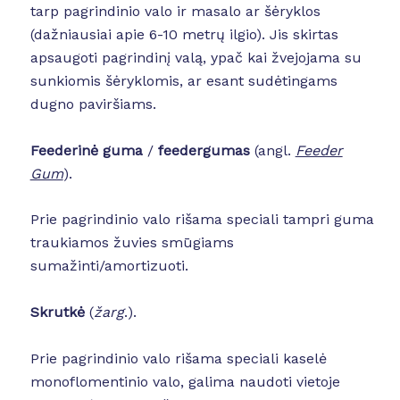
tarp pagrindinio valo ir masalo ar šėryklos
(dažniausiai apie 6-10 metrų ilgio). Jis skirtas
apsaugoti pagrindinį valą, ypač kai žvejojama su
sunkiomis šėryklomis, ar esant sudėtingams
dugno paviršiams.
Feederinė guma
/
feedergumas
(angl.
Feeder
Gum
).
Prie pagrindinio valo rišama speciali tampri guma
traukiamos žuvies smūgiams
sumažinti/amortizuoti.
Skrutkė
(
žarg
.).
Prie pagrindinio valo rišama speciali kaselė
monoflomentinio valo, galima naudoti vietoje