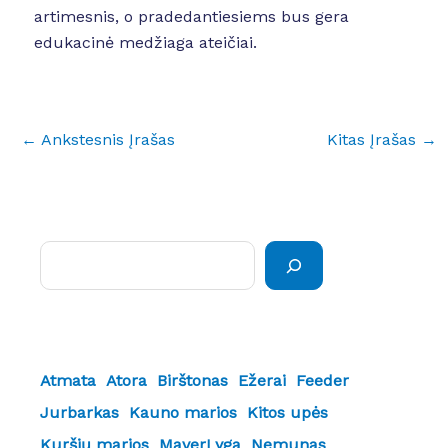
artimesnis, o pradedantiesiems bus gera
edukacinė medžiaga ateičiai.
←
Ankstesnis Įrašas
Kitas Įrašas
→
Paieška
Atmata
Atora
Birštonas
Ežerai
Feeder
Jurbarkas
Kauno marios
Kitos upės
Kuršių marios
MaverLyga
Nemunas