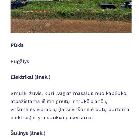
Pūkis
Pūgžlys
Elektrikai (šnek.)
Smulki žuvis, kuri „vagia“ masalus nuo kabliuko,
atpažįstama iš itin greitų ir trūkčiojančių
viršūnėlės vibracijų (tarsi viršūnėlė būtų purtoma
elektros) ir yra sunkiai pakertama.
Šulinys (šnek.)