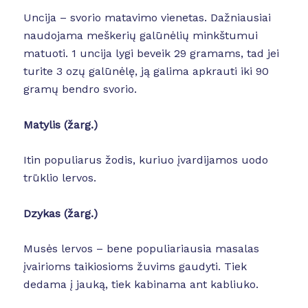
Uncija – svorio matavimo vienetas. Dažniausiai
naudojama meškerių galūnėlių minkštumui
matuoti. 1 uncija lygi beveik 29 gramams, tad jei
turite 3 ozų galūnėlę, ją galima apkrauti iki 90
gramų bendro svorio.
Matylis (žarg.)
Itin populiarus žodis, kuriuo įvardijamos uodo
trūklio lervos.
Dzykas
(žarg.)
Musės lervos – bene populiariausia masalas
įvairioms taikiosioms žuvims gaudyti. Tiek
dedama į jauką, tiek kabinama ant kabliuko.