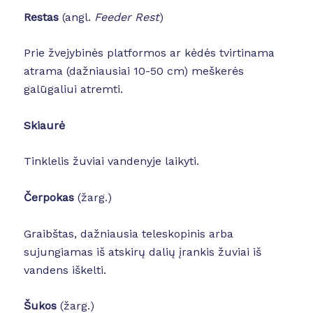
Restas
(angl.
Feeder Rest
)
Prie žvejybinės platformos ar kėdės tvirtinama
atrama (dažniausiai 10-50 cm) meškerės
galūgaliui atremti.
Skiaurė
Tinklelis žuviai vandenyje laikyti.
Čerpokas
(žarg.)
Graibštas, dažniausia teleskopinis arba
sujungiamas iš atskirų dalių įrankis žuviai iš
vandens iškelti.
Šukos
(žarg.)