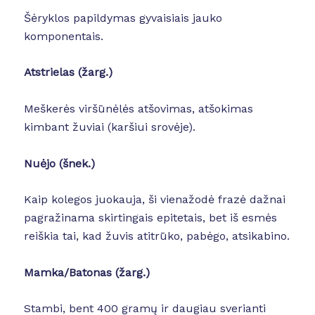
Šėryklos papildymas gyvaisiais jauko
komponentais.
Atstrielas (žarg.)
Meškerės viršūnėlės atšovimas, atšokimas
kimbant žuviai (karšiui srovėje).
Nuėjo (šnek.)
Kaip kolegos juokauja, ši vienažodė frazė dažnai
pagražinama skirtingais epitetais, bet iš esmės
reiškia tai, kad žuvis atitrūko, pabėgo, atsikabino.
Mamka/Batonas (žarg.)
Stambi, bent 400 gramų ir daugiau sverianti