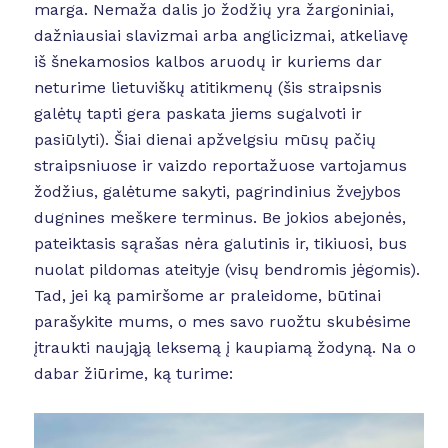
marga. Nemaža dalis jo žodžių yra žargoniniai,
dažniausiai slavizmai arba anglicizmai, atkeliavę
iš šnekamosios kalbos aruodų ir kuriems dar
neturime lietuviškų atitikmenų (šis straipsnis
galėtų tapti gera paskata jiems sugalvoti ir
pasiūlyti). Šiai dienai apžvelgsiu mūsų pačių
straipsniuose ir vaizdo reportažuose vartojamus
žodžius, galėtume sakyti, pagrindinius žvejybos
dugnines meškere terminus. Be jokios abejonės,
pateiktasis sąrašas nėra galutinis ir, tikiuosi, bus
nuolat pildomas ateityje (visų bendromis jėgomis).
Tad, jei ką pamiršome ar praleidome, būtinai
parašykite mums, o mes savo ruožtu skubėsime
įtraukti naująją leksemą į kaupiamą žodyną. Na o
dabar žiūrime, ką turime: