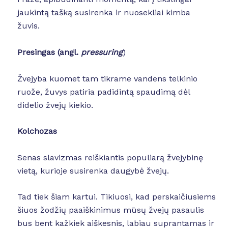
jaukintą tašką susirenka ir nuosekliai kimba
žuvis.
Presingas
(angl.
pressuring
)
Žvejyba kuomet tam tikrame vandens telkinio
ruože, žuvys patiria padidintą spaudimą dėl
didelio žvejų kiekio.
Kolchozas
Senas slavizmas reiškiantis populiarą žvejybinę
vietą, kurioje susirenka daugybė žvejų.
Tad tiek šiam kartui. Tikiuosi, kad perskaičiusiems
šiuos žodžių paaiškinimus mūsų žvejų pasaulis
bus bent kažkiek aiškesnis, labiau suprantamas ir