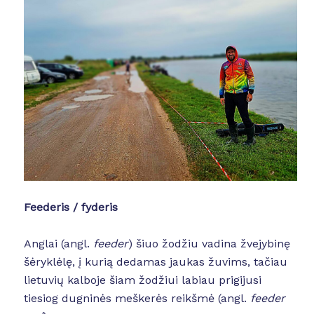
Feederis / fyderis
Anglai (angl.
feeder
) šiuo žodžiu vadina žvejybinę
šėryklėlę, į kurią dedamas jaukas žuvims, tačiau
lietuvių kalboje šiam žodžiui labiau prigijusi
tiesiog dugninės meškerės reikšmė (angl.
feeder