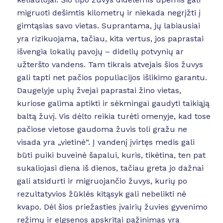
migruoti dešimtis kilometrų ir niekada negrįžti į
gimtąsias savo vietas. Suprantama, jų labiausiai
yra rizikuojama, tačiau, kita vertus, jos paprastai
išvengia lokalių pavojų – didelių potvynių ar
užteršto vandens. Tam tikrais atvejais šios žuvys
gali tapti net pačios populiacijos išlikimo garantu.
Daugelyje upių žvejai paprastai žino vietas,
kuriose galima aptikti ir sėkmingai gaudyti taikiąją
baltą žuvį. Vis dėlto reikia turėti omenyje, kad tose
pačiose vietose gaudoma žuvis toli gražu ne
visada yra „vietinė“. Į vandenį įvirtęs medis gali
būti puiki buveinė šapalui, kuris, tikėtina, ten pat
sukaliojasi diena iš dienos, tačiau greta jo dažnai
gali atsidurti ir migruojančio žuvys, kurių po
rezultatyvios žūklės kitąsyk gali nebelikti nė
kvapo. Dėl šios priežasties įvairių žuvies gyvenimo
režimų ir elgsenos apskritai pažinimas yra