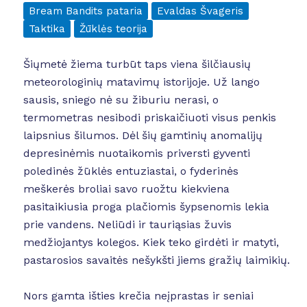
Bream Bandits pataria
Evaldas Švageris
Taktika
Žūklės teorija
Šiųmetė žiema turbūt taps viena šilčiausių
meteorologinių matavimų istorijoje. Už lango
sausis, sniego nė su žiburiu nerasi, o
termometras nesibodi priskaičiuoti visus penkis
laipsnius šilumos. Dėl šių gamtinių anomalijų
depresinėmis nuotaikomis priversti gyventi
poledinės žūklės entuziastai, o fyderinės
meškerės broliai savo ruožtu kiekviena
pasitaikiusia proga plačiomis šypsenomis lekia
prie vandens. Neliūdi ir tauriąsias žuvis
medžiojantys kolegos. Kiek teko girdėti ir matyti,
pastarosios savaitės nešykšti jiems gražių laimikių.
Nors gamta išties krečia neįprastas ir seniai