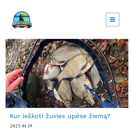
Pereiti
prie
turinio
Kur ieškoti žuvies upėse žiemą?
2025-01-19