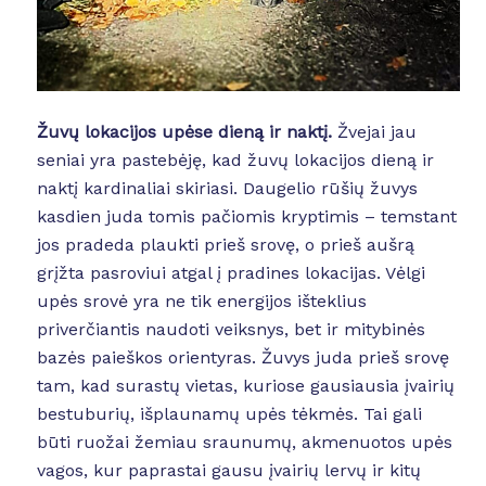
Žuvų lokacijos upėse dieną ir naktį.
Žvejai jau
seniai yra pastebėję, kad žuvų lokacijos dieną ir
naktį kardinaliai skiriasi. Daugelio rūšių žuvys
kasdien juda tomis pačiomis kryptimis – temstant
jos pradeda plaukti prieš srovę, o prieš aušrą
grįžta pasroviui atgal į pradines lokacijas. Vėlgi
upės srovė yra ne tik energijos išteklius
priverčiantis naudoti veiksnys, bet ir mitybinės
bazės paieškos orientyras. Žuvys juda prieš srovę
tam, kad surastų vietas, kuriose gausiausia įvairių
bestuburių, išplaunamų upės tėkmės. Tai gali
būti ruožai žemiau sraunumų, akmenuotos upės
vagos, kur paprastai gausu įvairių lervų ir kitų