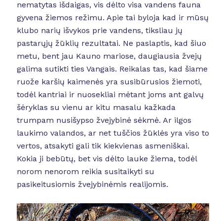
nematytas išdaigas, vis dėlto visa vandens fauna
gyvena žiemos režimu. Apie tai byloja kad ir mūsų
klubo narių išvykos prie vandens, tiksliau jų
pastarųjų žūklių rezultatai. Ne paslaptis, kad šiuo
metu, bent jau Kauno mariose, daugiausia žvejų
galima sutikti ties Vangais. Reikalas tas, kad šiame
ruože karšių kaimenės yra susibūrusios žiemoti,
todėl kantriai ir nuosekliai mėtant joms ant galvų
šėryklas su vienu ar kitu masalu kažkada
trumpam nusišypso žvejybinė sėkmė. Ar ilgos
laukimo valandos, ar net tuščios žūklės yra viso to
vertos, atsakyti gali tik kiekvienas asmeniškai.
Kokia ji bebūtų, bet vis dėlto lauke žiema, todėl
norom nenorom reikia susitaikyti su
pasikeitusiomis žvejybinėmis realijomis.