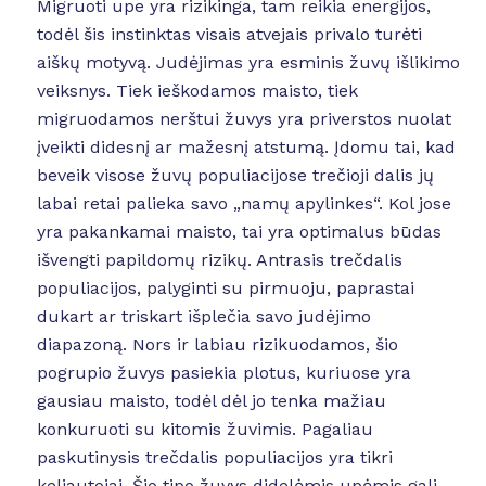
Migruoti upe yra rizikinga, tam reikia energijos,
todėl šis instinktas visais atvejais privalo turėti
aiškų motyvą. Judėjimas yra esminis žuvų išlikimo
veiksnys. Tiek ieškodamos maisto, tiek
migruodamos nerštui žuvys yra priverstos nuolat
įveikti didesnį ar mažesnį atstumą. Įdomu tai, kad
beveik visose žuvų populiacijose trečioji dalis jų
labai retai palieka savo „namų apylinkes“. Kol jose
yra pakankamai maisto, tai yra optimalus būdas
išvengti papildomų rizikų. Antrasis trečdalis
populiacijos, palyginti su pirmuoju, paprastai
dukart ar triskart išplečia savo judėjimo
diapazoną. Nors ir labiau rizikuodamos, šio
pogrupio žuvys pasiekia plotus, kuriuose yra
gausiau maisto, todėl dėl jo tenka mažiau
konkuruoti su kitomis žuvimis. Pagaliau
paskutinysis trečdalis populiacijos yra tikri
keliautojai. Šio tipo žuvys didelėmis upėmis gali