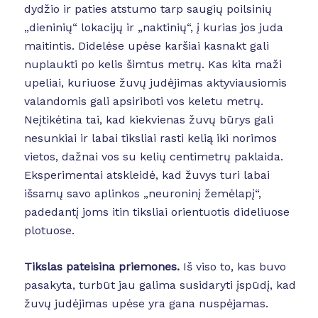
dydžio ir paties atstumo tarp saugių poilsinių
„dieninių“ lokacijų ir „naktinių“, į kurias jos juda
maitintis. Didelėse upėse karšiai kasnakt gali
nuplaukti po kelis šimtus metrų. Kas kita maži
upeliai, kuriuose žuvų judėjimas aktyviausiomis
valandomis gali apsiriboti vos keletu metrų.
Neįtikėtina tai, kad kiekvienas žuvų būrys gali
nesunkiai ir labai tiksliai rasti kelią iki norimos
vietos, dažnai vos su kelių centimetrų paklaida.
Eksperimentai atskleidė, kad žuvys turi labai
išsamų savo aplinkos „neuroninį žemėlapį“,
padedantį joms itin tiksliai orientuotis dideliuose
plotuose.
Tikslas pateisina priemones.
Iš viso to, kas buvo
pasakyta, turbūt jau galima susidaryti įspūdį, kad
žuvų judėjimas upėse yra gana nuspėjamas.