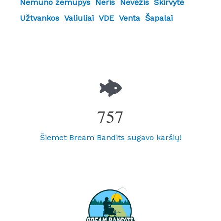
Nemuno žemupys
Neris
Nevėžis
Skirvytė
Užtvankos
Valiuliai
VDE
Venta
Šapalai
757
Šiemet Bream Bandits sugavo karšių!