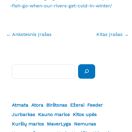
-fish-go-when-our-rivers-get-cold-in-winter/
←
Ankstesnis Įrašas
Kitas Įrašas
→
Paieška
Atmata
Atora
Birštonas
Ežerai
Feeder
Jurbarkas
Kauno marios
Kitos upės
Kuršių marios
MaverLyga
Nemunas