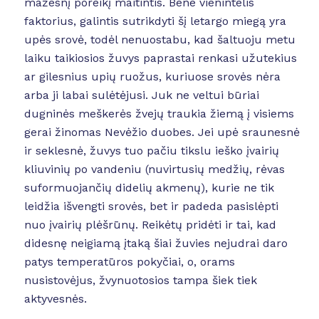
mažesnį poreikį maitintis. Bene vienintelis
faktorius, galintis sutrikdyti šį letargo miegą yra
upės srovė, todėl nenuostabu, kad šaltuoju metu
laiku taikiosios žuvys paprastai renkasi užutekius
ar gilesnius upių ruožus, kuriuose srovės nėra
arba ji labai sulėtėjusi. Juk ne veltui būriai
dugninės meškerės žvejų traukia žiemą į visiems
gerai žinomas Nevėžio duobes. Jei upė sraunesnė
ir seklesnė, žuvys tuo pačiu tikslu ieško įvairių
kliuvinių po vandeniu (nuvirtusių medžių, rėvas
suformuojančių didelių akmenų), kurie ne tik
leidžia išvengti srovės, bet ir padeda pasislėpti
nuo įvairių plėšrūnų. Reikėtų pridėti ir tai, kad
didesnę neigiamą įtaką šiai žuvies nejudrai daro
patys temperatūros pokyčiai, o, orams
nusistovėjus, žvynuotosios tampa šiek tiek
aktyvesnės.