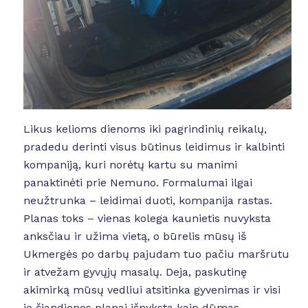
Likus kelioms dienoms iki pagrindinių reikalų,
pradedu derinti visus būtinus leidimus ir kalbinti
kompaniją, kuri norėtų kartu su manimi
panaktinėti prie Nemuno. Formalumai ilgai
neužtrunka – leidimai duoti, kompanija rastas.
Planas toks – vienas kolega kaunietis nuvyksta
anksčiau ir užima vietą, o būrelis mūsų iš
Ukmergės po darbų pajudam tuo pačiu maršrutu
ir atvežam gyvųjų masalų. Deja, paskutinę
akimirką mūsų vedliui atsitinka gyvenimas ir visi
jo šiandienos planai išnyksta kaip dūmas,