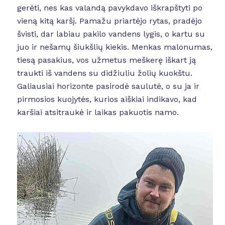
gerėti, nes kas valandą pavykdavo iškrapštyti po
vieną kitą karšį. Pamažu priartėjo rytas, pradėjo
švisti, dar labiau pakilo vandens lygis, o kartu su
juo ir nešamų šiukšlių kiekis. Menkas malonumas,
tiesą pasakius, vos užmetus meškerę iškart ją
traukti iš vandens su didžiuliu žolių kuokštu.
Galiausiai horizonte pasirodė saulutė, o su ja ir
pirmosios kuojytės, kurios aiškiai indikavo, kad
karšiai atsitraukė ir laikas pakuotis namo.