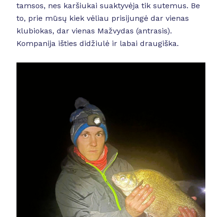
tamsos, nes karšiukai suaktyvėja tik sutemus. Be
to, prie mūsų kiek vėliau prisijungė dar vienas
klubiokas, dar vienas Mažvydas (antrasis).
Kompanija išties didžiulė ir labai draugiška.