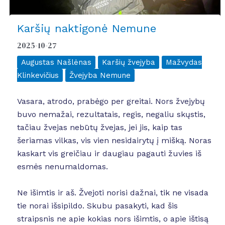
Karšių naktigonė Nemune
2025-10-27
Augustas Našlėnas
Karšių žvejyba
Mažvydas
Klinkevičius
Žvejyba Nemune
Vasara, atrodo, prabėgo per greitai. Nors žvejybų
buvo nemažai, rezultatais, regis, negaliu skųstis,
tačiau žvejas nebūtų žvejas, jei jis, kaip tas
šeriamas vilkas, vis vien nesidairytų į mišką. Noras
kaskart vis greičiau ir daugiau pagauti žuvies iš
esmės nenumaldomas.
Ne išimtis ir aš. Žvejoti norisi dažnai, tik ne visada
tie norai išsipildo. Skubu pasakyti, kad šis
straipsnis ne apie kokias nors išimtis, o apie ištisą