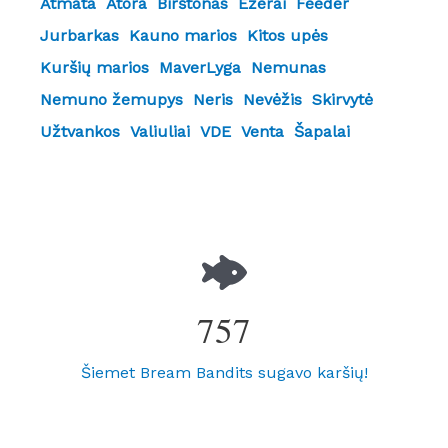
Atmata
Atora
Birštonas
Ežerai
Feeder
Jurbarkas
Kauno marios
Kitos upės
Kuršių marios
MaverLyga
Nemunas
Nemuno žemupys
Neris
Nevėžis
Skirvytė
Užtvankos
Valiuliai
VDE
Venta
Šapalai
757
Šiemet Bream Bandits sugavo karšių!