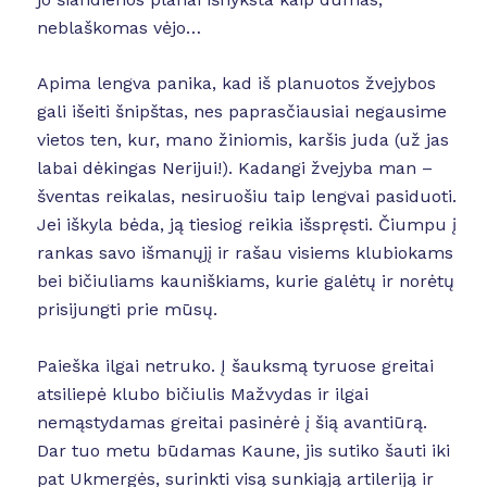
neblaškomas vėjo…
Apima lengva panika, kad iš planuotos žvejybos
gali išeiti šnipštas, nes paprasčiausiai negausime
vietos ten, kur, mano žiniomis, karšis juda (už jas
labai dėkingas Nerijui!). Kadangi žvejyba man –
šventas reikalas, nesiruošiu taip lengvai pasiduoti.
Jei iškyla bėda, ją tiesiog reikia išspręsti. Čiumpu į
rankas savo išmanųjį ir rašau visiems klubiokams
bei bičiuliams kauniškiams, kurie galėtų ir norėtų
prisijungti prie mūsų.
Paieška ilgai netruko. Į šauksmą tyruose greitai
atsiliepė klubo bičiulis Mažvydas ir ilgai
nemąstydamas greitai pasinėrė į šią avantiūrą.
Dar tuo metu būdamas Kaune, jis sutiko šauti iki
pat Ukmergės, surinkti visą sunkiąją artileriją ir