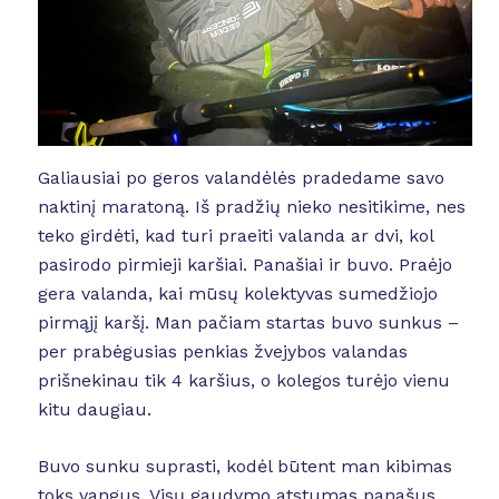
Galiausiai po geros valandėlės pradedame savo
naktinį maratoną. Iš pradžių nieko nesitikime, nes
teko girdėti, kad turi praeiti valanda ar dvi, kol
pasirodo pirmieji karšiai. Panašiai ir buvo. Praėjo
gera valanda, kai mūsų kolektyvas sumedžiojo
pirmąjį karšį. Man pačiam startas buvo sunkus –
per prabėgusias penkias žvejybos valandas
prišnekinau tik 4 karšius, o kolegos turėjo vienu
kitu daugiau.
Buvo sunku suprasti, kodėl būtent man kibimas
toks vangus. Visų gaudymo atstumas panašus,