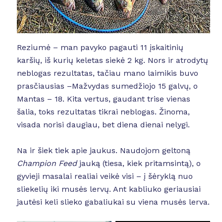
Reziumė – man pavyko pagauti 11 įskaitinių
karšių, iš kurių keletas siekė 2 kg. Nors ir atrodytų
neblogas rezultatas, tačiau mano laimikis buvo
prasčiausias –Mažvydas sumedžiojo 15 galvų, o
Mantas – 18. Kita vertus, gaudant trise vienas
šalia, toks rezultatas tikrai neblogas. Žinoma,
visada norisi daugiau, bet diena dienai nelygi.
Na ir šiek tiek apie jaukus. Naudojom geltoną
Champion
Feed
jauką (tiesa, kiek pritamsintą), o
gyvieji masalai realiai veikė visi – į šėryklą nuo
sliekelių iki musės lervų. Ant kabliuko geriausiai
jautėsi keli slieko gabaliukai su viena musės lerva.