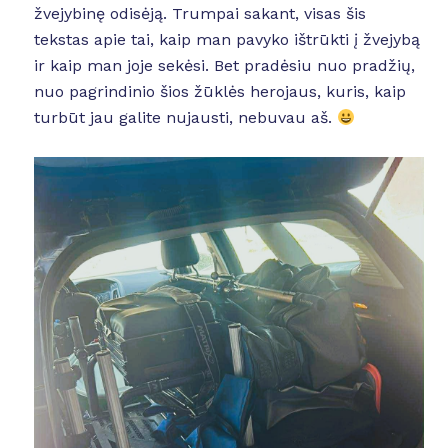
žvejybinę odisėją. Trumpai sakant, visas šis
tekstas apie tai, kaip man pavyko ištrūkti į žvejybą
ir kaip man joje sekėsi. Bet pradėsiu nuo pradžių,
nuo pagrindinio šios žūklės herojaus, kuris, kaip
turbūt jau galite nujausti, nebuvau aš.