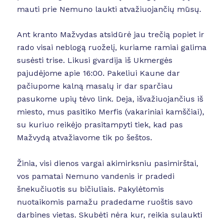
mauti prie Nemuno laukti atvažiuojančių mūsų.
Ant kranto Mažvydas atsidūrė jau trečią popiet ir
rado visai neblogą ruoželį, kuriame ramiai galima
susėsti trise. Likusi gvardija iš Ukmergės
pajudėjome apie 16:00. Pakeliui Kaune dar
pačiupome kalną masalų ir dar sparčiau
pasukome upių tėvo link. Deja, išvažiuojančius iš
miesto, mus pasitiko Merfis (vakariniai kamščiai),
su kuriuo reikėjo prasitampyti tiek, kad pas
Mažvydą atvažiavome tik po šeštos.
Žinia, visi dienos vargai akimirksniu pasimirštai,
vos pamatai Nemuno vandenis ir pradedi
šnekučiuotis su bičiuliais. Pakylėtomis
nuotaikomis pamažu pradedame ruoštis savo
darbines vietas. Skubėti nėra kur, reikia sulaukti