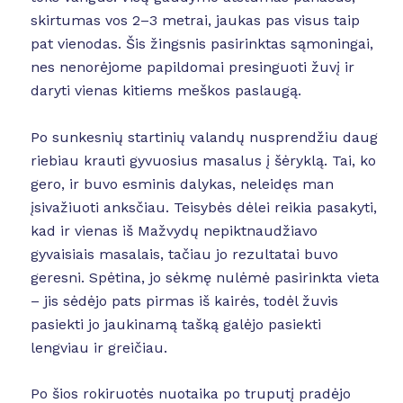
skirtumas vos 2–3 metrai, jaukas pas visus taip
pat vienodas. Šis žingsnis pasirinktas sąmoningai,
nes nenorėjome papildomai presinguoti žuvį ir
daryti vienas kitiems meškos paslaugą.
Po sunkesnių startinių valandų nusprendžiu daug
riebiau krauti gyvuosius masalus į šėryklą. Tai, ko
gero, ir buvo esminis dalykas, neleidęs man
įsivažiuoti anksčiau. Teisybės dėlei reikia pasakyti,
kad ir vienas iš Mažvydų nepiktnaudžiavo
gyvaisiais masalais, tačiau jo rezultatai buvo
geresni. Spėtina, jo sėkmę nulėmė pasirinkta vieta
– jis sėdėjo pats pirmas iš kairės, todėl žuvis
pasiekti jo jaukinamą tašką galėjo pasiekti
lengviau ir greičiau.
Po šios rokiruotės nuotaika po truputį pradėjo