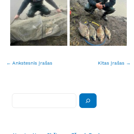
No Caption
No Caption
←
Ankstesnis Įrašas
Kitas Įrašas
→
Paieška