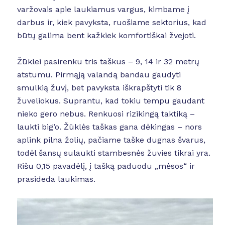
varžovais apie laukiamus vargus, kimbame į
darbus ir, kiek pavyksta, ruošiame sektorius, kad
būtų galima bent kažkiek komfortiškai žvejoti.
Žūklei pasirenku tris taškus – 9, 14 ir 32 metrų
atstumu. Pirmąją valandą bandau gaudyti
smulkią žuvį, bet pavyksta iškrapštyti tik 8
žuveliokus. Suprantu, kad tokiu tempu gaudant
nieko gero nebus. Renkuosi rizikingą taktiką –
laukti big’o. Žūklės taškas gana dėkingas – nors
aplink pilna žolių, pačiame taške dugnas švarus,
todėl šansų sulaukti stambesnės žuvies tikrai yra.
Rišu 0,15 pavadėlį, į tašką paduodu „mėsos“ ir
prasideda laukimas.