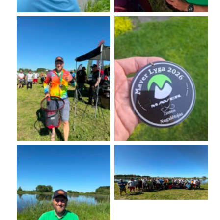
No Caption
No Caption
No Caption
No Caption