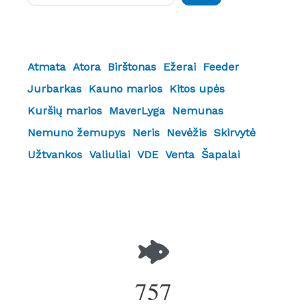
Atmata
Atora
Birštonas
Ežerai
Feeder
Jurbarkas
Kauno marios
Kitos upės
Kuršių marios
MaverLyga
Nemunas
Nemuno žemupys
Neris
Nevėžis
Skirvytė
Užtvankos
Valiuliai
VDE
Venta
Šapalai
757