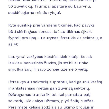
50 žuveliokų. Trumpai apsitarę su Laurynu,
susidėliojame mintis rytojui.
Ryte susitikę prie vandens tikimės, kad pavyks
būti skirtingose zonose, tačiau likimas šįkart
šypteli pro ūsą – Laurynas ištraukia 37 sektorių, o
aš 40.
Laurynui varžybos klostėsi kiek kitaip. Kol aš
laukiau bonusinės žuvies, jis stabiliai rinko
smulkią žuvį ir savo zonoje užėmė 5 vietą.
Ištraukęs 40 sektorių suprantu, kad gaunu kraštą
ir ankstesniais metais gan žuvingą sektorių.
Džiaugsmas trunka iki tol, kol pamatau patį
sektorių. Kiek akys užmato, plyti žolių ruožas.
Persimetę keliais žodžiais su likimo broliais ir