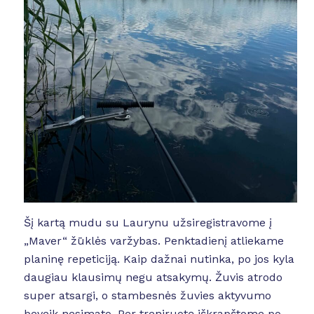
Šį kartą mudu su Laurynu užsiregistravome į
„Maver“ žūklės varžybas. Penktadienį atliekame
planinę repeticiją. Kaip dažnai nutinka, po jos kyla
daugiau klausimų negu atsakymų. Žuvis atrodo
super atsargi, o stambesnės žuvies aktyvumo
beveik nesimato. Per treniruotę iškrapštome po