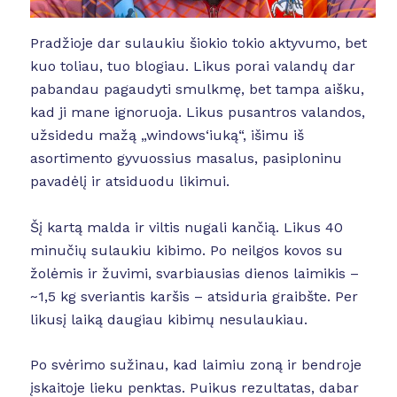
Pradžioje dar sulaukiu šiokio tokio aktyvumo, bet
kuo toliau, tuo blogiau. Likus porai valandų dar
pabandau pagaudyti smulkmę, bet tampa aišku,
kad ji mane ignoruoja. Likus pusantros valandos,
užsidedu mažą „windows‘iuką“, išimu iš
asortimento gyvuossius masalus, pasiploninu
pavadėlį ir atsiduodu likimui.
Šį kartą malda ir viltis nugali kančią. Likus 40
minučių sulaukiu kibimo. Po neilgos kovos su
žolėmis ir žuvimi, svarbiausias dienos laimikis –
~1,5 kg sveriantis karšis – atsiduria graibšte. Per
likusį laiką daugiau kibimų nesulaukiau.
Po svėrimo sužinau, kad laimiu zoną ir bendroje
įskaitoje lieku penktas. Puikus rezultatas, dabar