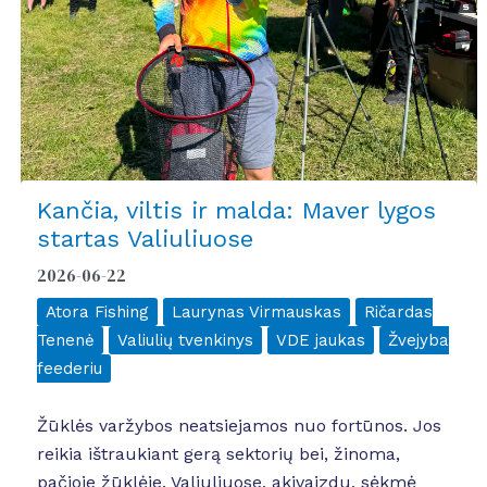
Kančia, viltis ir malda: Maver lygos
startas Valiuliuose
2026-06-22
Atora Fishing
Laurynas Virmauskas
Ričardas
Tenenė
Valiulių tvenkinys
VDE jaukas
Žvejyba
feederiu
Žūklės varžybos neatsiejamos nuo fortūnos. Jos
reikia ištraukiant gerą sektorių bei, žinoma,
pačioje žūklėje. Valiuliuose, akivaizdu, sėkmė