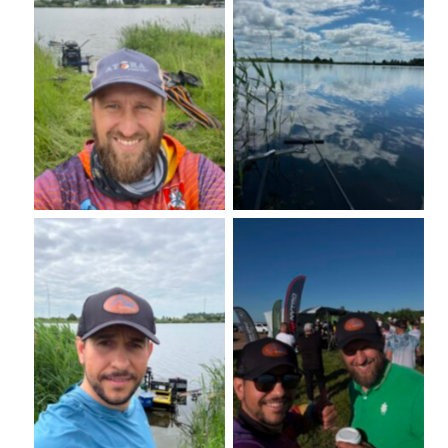
No Caption
No Caption
No Caption
No Caption