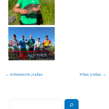
No Caption
←
Ankstesnis Įrašas
Kitas Įrašas
→
Paieška