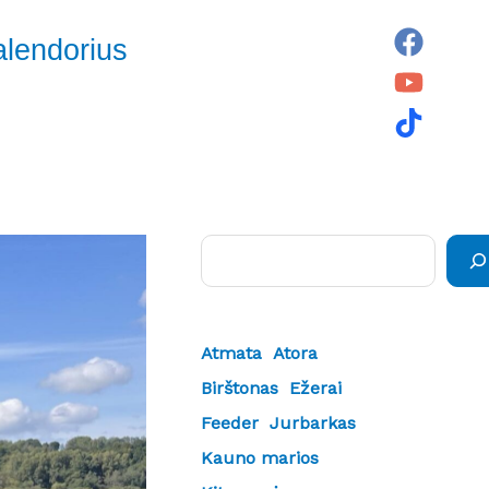
alendorius
Paieška
Atmata
Atora
Birštonas
Ežerai
Feeder
Jurbarkas
Kauno marios