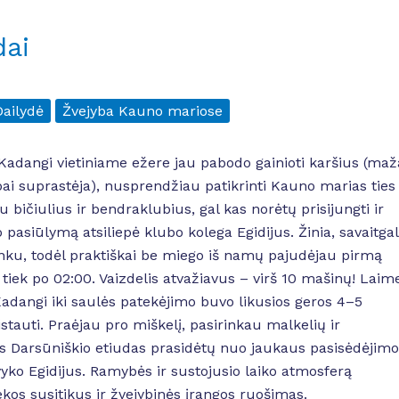
dai
Dailydė
Žvejyba Kauno mariose
Kadangi vietiniame ežere jau pabodo gainioti karšius (maž
bai suprastėja), nusprendžiau patikrinti Kauno marias ties
 bičiulius ir bendraklubius, gal kas norėtų prisijungti ir
pasiūlymą atsiliepė klubo kolega Egidijus. Žinia, savaitgal
sunku, todėl praktiškai be miego iš namų pajudėjau pirmą
tiek po 02:00. Vaizdelis atvažiavus – virš 10 mašinų! Laime
 Kadangi iki saulės patekėjimo buvo likusios geros 4–5
tauti. Praėjau pro miškelį, pasirinkau malkelių ir
nis Darsūniškio etiudas prasidėtų nuo jaukaus pasisėdėjimo
vyko Egidijus. Ramybės ir sustojusio laiko atmosferą
kos susitikus ir žvejybinės įrangos ruošimas.