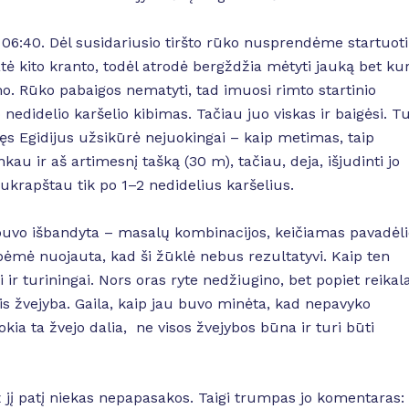
 06:40. Dėl susidariusio tiršto rūko nusprendėme startuoti
ė kito kranto, todėl atrodė bergždžia mėtyti jauką bet kur
. Rūko pabaigos nematyti, tad imuosi rimto startinio
 nedidelio karšelio kibimas. Tačiau juo viskas ir baigėsi. T
 Egidijus užsikūrė nejuokingai – kaip metimas, taip
u ir aš artimesnį tašką (30 m), tačiau, deja, išjudinti jo
ukrapštau tik po 1–2 nedidelius karšelius.
buvo išbandyta – masalų kombinacijos, keičiamas pavadėli
 Apėmė nuojauta, kad ši žūklė nebus rezultatyvi. Kaip ten
 ir turiningai. Nors oras ryte nedžiugino, bet popiet reikala
is žvejyba. Gaila, kaip jau buvo minėta, kad nepavyko
okia ta žvejo dalia, ne visos žvejybos būna ir turi būti
ž jį patį niekas nepapasakos. Taigi trumpas jo komentaras: