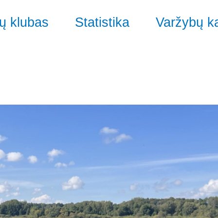
ų klubas
Statistika
Varžybų k