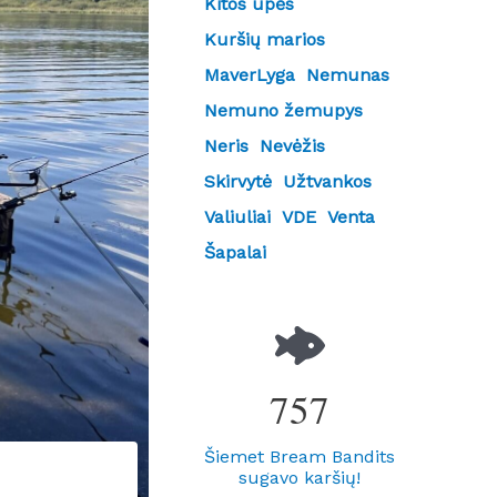
Kitos upės
Kuršių marios
MaverLyga
Nemunas
Nemuno žemupys
Neris
Nevėžis
Skirvytė
Užtvankos
Valiuliai
VDE
Venta
Šapalai
757
Šiemet Bream Bandits
sugavo karšių!