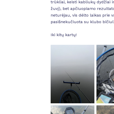
trūkliai, keisti kabliukų dydžiai
žuvį), bet apčiuopiamo rezultat
neturėjau, vis dėlto laikas prie
pasišnekučiuota su klubo bičiuli
Iki kitų kartų!
No Caption
No