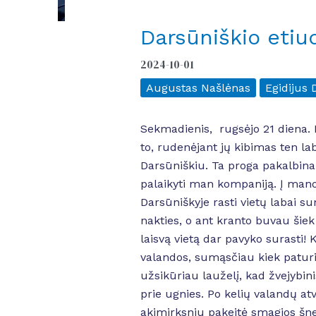
Darsūniškio etiu
2024-10-01
Augustas Našlėnas
Egidijus 
Sekmadienis, rugsėjo 21 diena. 
to, rudenėjant jų kibimas ten la
Darsūniškiu. Ta proga pakalbinau
palaikyti man kompaniją. Į mano 
Darsūniškyje rasti vietų labai 
nakties, o ant kranto buvau šiek 
laisvą vietą dar pavyko surasti!
valandos, sumąsčiau kiek paturis
užsikūriau lauželį, kad žvejybi
prie ugnies. Po kelių valandų at
akimirksniu pakeitė smagios šne