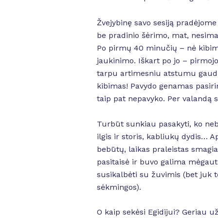
Žvejybinę savo sesiją pradėjome
be pradinio šėrimo, mat, nesimat
Po pirmų 40 minučių – nė kibimo
jaukinimo. Iškart po jo – pirmojo
tarpu artimesniu atstumu gaudęs
kibimas! Pavydo genamas pasirinka
taip pat nepavyko. Per valandą s
Turbūt sunkiau pasakyti, ko ne
ilgis ir storis, kabliukų dydis…
bebūtų, laikas praleistas smagiai
pasitaisė ir buvo galima mėgaut
susikalbėti su žuvimis (bet juk t
sėkmingos).
O kaip sekėsi Egidijui? Geriau u