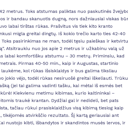
 42 metrus. Toks atstumas paliktas nuo paskutinės žvejyb
os ir bandau skanuotis dugną, nors dažniausiai viskas bū
uvo labai tirštas rūkas. Prašvitus vis tiek kito kranto
kusi migla greitai dingtų. Iš kokio trečio karto ties 42-40
oks pasirinkimas ne man, todėl tęsiu paieškas ir ketvirt
. Atsitraukiu nuo jos apie 2 metrus ir užkabinu valą už
sas labai komfortišku atstumu – 30 metrų. Priminsiu, kad
metrais. Pirmas 40-50 min., kaip ir Augustas, startinio
 laukėme, kol rūkas išsisklaidys ir bus galima tiksliau
vo jokio vėjo, todėl rūkas nesiruošė greitai iškeliauti. Trūk
ašką (jei tai galima vadinti tašku, kai mėtai iš esmės bet
žsikūrė! Kiekvienu metimu kibimas, kurio kaltininkai –
eitomis traukė krantan. Dydžiai gal ir nedideli, bet pats
sta, tačiau rūkui prasisklaidžius visą kibimą tiesiog kaip
ikėjomės atvirkščio rezultato. Šį kartą geriausiai ant
ai nustojo kibti, išbandytos ir skandintos musės lervos, ir