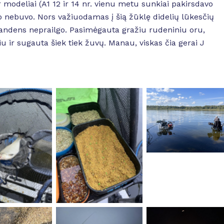
 ir modeliai (A1 12 ir 14 nr. vienu metu sunkiai pakirsdavo
o nebuvo. Nors važiuodamas į šią žūklę didelių lūkesčių
 vandens neprailgo. Pasimėgauta gražiu rudeniniu oru,
u ir sugauta šiek tiek žuvų. Manau, viskas čia gerai J
No Caption
 Caption
No Caption