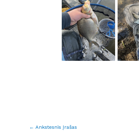
No Caption
No
←
Ankstesnis Įrašas