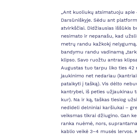
„Ant kuoliukų atsimatuoju apie
Darsūniškyje. Sėdu ant platform
atvirkščiai. Didžiausias iššūkis b
nesimato ir nepanašu, kad užslin
metrų randu kažkokį nelygumą. T
bandymu randu vadinamą „tarką“
klipso. Savo ruožtu antras klip
Augustas tuo tarpu liko ties 42 
jaukinimo net nedariau (kantriai
pataikyti į tašką). Vis dėlto nebu
kantrybei, iš peties užjaukinau t
kur). Na ir ką, taškas tiesiog u
nedideli delniniai karšiukai – gr
veiksmas tikrai džiugino. Gan kei
ranka nuėmė, nors, suprantama, t
kablio veikė 3–4 musės lervos. K