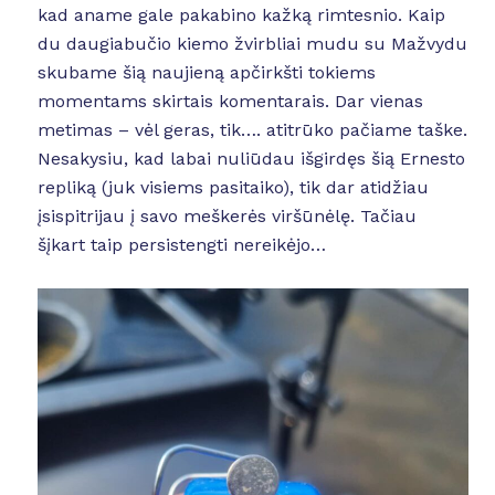
kad aname gale pakabino kažką rimtesnio. Kaip
du daugiabučio kiemo žvirbliai mudu su Mažvydu
skubame šią naujieną apčirkšti tokiems
momentams skirtais komentarais. Dar vienas
metimas – vėl geras, tik…. atitrūko pačiame taške.
Nesakysiu, kad labai nuliūdau išgirdęs šią Ernesto
repliką (juk visiems pasitaiko), tik dar atidžiau
įsispitrijau į savo meškerės viršūnėlę. Tačiau
šįkart taip persistengti nereikėjo…