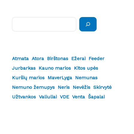
Paieška
Atmata
Atora
Birštonas
Ežerai
Feeder
Jurbarkas
Kauno marios
Kitos upės
Kuršių marios
MaverLyga
Nemunas
Nemuno žemupys
Neris
Nevėžis
Skirvytė
Užtvankos
Valiuliai
VDE
Venta
Šapalai