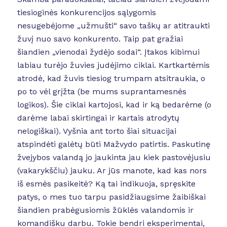
tiesioginės konkurencijos sąlygomis
nesugebėjome „užmušti“ savo taškų ar atitraukti
žuvį nuo savo konkurento. Taip pat gražiai
šiandien „vienodai žydėjo sodai“. Įtakos kibimui
labiau turėjo žuvies judėjimo ciklai. Kartkartėmis
atrodė, kad žuvis tiesiog trumpam atsitraukia, o
po to vėl grįžta (be mums suprantamesnės
logikos). Šie ciklai kartojosi, kad ir ką bedarėme (o
darėme labai skirtingai ir kartais atrodytų
nelogiškai). Vyšnia ant torto šiai situacijai
atspindėti galėtų būti Mažvydo patirtis. Paskutinę
žvejybos valandą jo jaukinta jau kiek pastovėjusiu
(vakarykščiu) jauku. Ar jūs manote, kad kas nors
iš esmės pasikeitė? Ką tai indikuoja, spręskite
patys, o mes tuo tarpu pasidžiaugsime žaibiškai
šiandien prabėgusiomis žūklės valandomis ir
komandišku darbu. Tokie bendri eksperimentai,