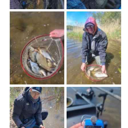
No Caption
No Caption
No Caption
No Caption