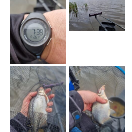
No Caption
No Caption
No Caption
No Caption