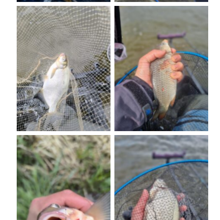
No Caption
No Caption
No Caption
No Caption