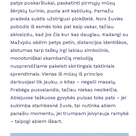
patys puskaršiukai, paskatinti pirmųjų mūsų
šėryklų turinio, puola ant kabliukų. Pamažu
pradeda suktis užstrigusi plokštelė. Nors žuvies
pobūdis iš esmės toks pat kaip vakar, tačiau
akivaizdu, kad jos čia kur kas daugiau. Kadangi su
Mažvydu sėdim petys petin, distancijos identiškos,
atstumas tarp taškų irgi labiau simbolinis,
monotoniškai skambančią melodiją
nusprendžiame pakeisti skirtingais taktiniais
sprendimais. Vienas iš mūsų iš principo
darbuojasi tik jauku, o kitas – negaili masalų.
Prabėga pusvalandis, tačiau niekas nesikeičia.
Abiejuose taškuose gyvybės pulsas toks pats – jei
sukimba stambesnė žuvis, tai nutinka abiem
panašiu momentu, jei trumpam įsivyrauja ramybė
– taipogi abiem iškart.