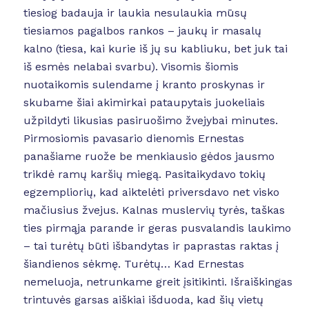
tiesiog badauja ir laukia nesulaukia mūsų
tiesiamos pagalbos rankos – jaukų ir masalų
kalno (tiesa, kai kurie iš jų su kabliuku, bet juk tai
iš esmės nelabai svarbu). Visomis šiomis
nuotaikomis sulendame į kranto proskynas ir
skubame šiai akimirkai pataupytais juokeliais
užpildyti likusias pasiruošimo žvejybai minutes.
Pirmosiomis pavasario dienomis Ernestas
panašiame ruože be menkiausio gėdos jausmo
trikdė ramų karšių miegą. Pasitaikydavo tokių
egzempliorių, kad aiktelėti priversdavo net visko
mačiusius žvejus. Kalnas muslervių tyrės, taškas
ties pirmąja parande ir geras pusvalandis laukimo
– tai turėtų būti išbandytas ir paprastas raktas į
šiandienos sėkmę. Turėtų… Kad Ernestas
nemeluoja, netrunkame greit įsitikinti. Išraiškingas
trintuvės garsas aiškiai išduoda, kad šių vietų