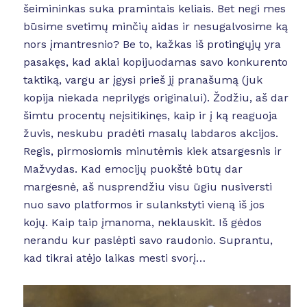
šeimininkas suka pramintais keliais. Bet negi mes
būsime svetimų minčių aidas ir nesugalvosime ką
nors įmantresnio? Be to, kažkas iš protingųjų yra
pasakęs, kad aklai kopijuodamas savo konkurento
taktiką, vargu ar įgysi prieš jį pranašumą (juk
kopija niekada neprilygs originalui). Žodžiu, aš dar
šimtu procentų neįsitikinęs, kaip ir į ką reaguoja
žuvis, neskubu pradėti masalų labdaros akcijos.
Regis, pirmosiomis minutėmis kiek atsargesnis ir
Mažvydas. Kad emocijų puokštė būtų dar
margesnė, aš nusprendžiu visu ūgiu nusiversti
nuo savo platformos ir sulankstyti vieną iš jos
kojų. Kaip taip įmanoma, neklauskit. Iš gėdos
nerandu kur paslėpti savo raudonio. Suprantu,
kad tikrai atėjo laikas mesti svorį…