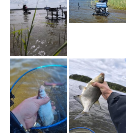
No Caption
No Caption
No Caption
No Caption