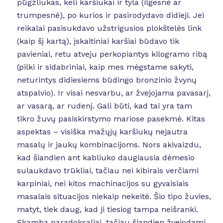
pūgžliukas, keli karšiukai ir tyla (ilgesnė ar
trumpesnė), po kurios ir pasirodydavo didieji. Jei
reikalai pasisukdavo užstrigusios plokštelės link
(kaip šį kartą), įskaitiniai karšiai būdavo tik
pavieniai, retu atveju perkopiantys kilogramo ribą
(pilki ir sidabriniai, kaip mes mėgstame sakyti,
neturintys didiesiems būdingo bronzinio žvynų
atspalvio). Ir visai nesvarbu, ar žvejojama pavasarį,
ar vasarą, ar rudenį. Gali būti, kad tai yra tam
tikro žuvų pasiskirstymo mariose pasekmė. Kitas
aspektas – visiška mažųjų karšiukų nejautra
masalų ir jaukų kombinacijoms. Nors akivaizdu,
kad šiandien ant kabliuko daugiausia dėmesio
sulaukdavo trūkliai, tačiau nei kibirais verčiami
karpiniai, nei kitos machinacijos su gyvaisiais
masalais situacijos niekaip nekeitė. Šio tipo žuvies,
matyt, tiek daug, kad ji tiesiog tampa neišranki.
Skamba paradoksaliai, tačiau šiandien žvejodami