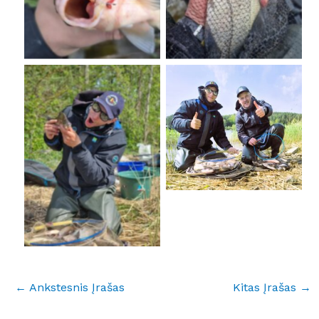
No Caption
No Caption
←
Ankstesnis Įrašas
Kitas Įrašas
→