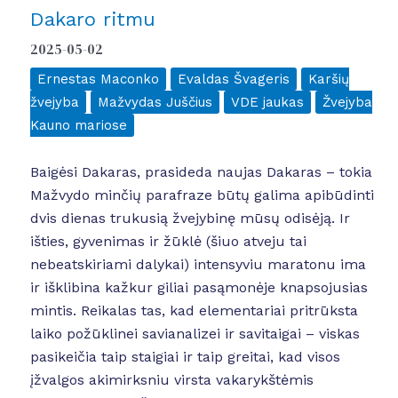
Dakaro ritmu
2025-05-02
Ernestas Maconko
Evaldas Švageris
Karšių
žvejyba
Mažvydas Juščius
VDE jaukas
Žvejyba
Kauno mariose
Baigėsi Dakaras, prasideda naujas Dakaras – tokia
Mažvydo minčių parafraze būtų galima apibūdinti
dvis dienas trukusią žvejybinę mūsų odisėją. Ir
išties, gyvenimas ir žūklė (šiuo atveju tai
nebeatskiriami dalykai) intensyviu maratonu ima
ir išklibina kažkur giliai pasąmonėje knapsojusias
mintis. Reikalas tas, kad elementariai pritrūksta
laiko požūklinei savianalizei ir savitaigai – viskas
pasikeičia taip staigiai ir taip greitai, kad visos
įžvalgos akimirksniu virsta vakarykštėmis