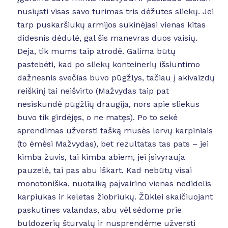
nusiųsti visas savo turimas tris dėžutes sliekų. Jei
tarp puskaršiukų armijos sukinėjasi vienas kitas
didesnis dėdulė, gal šis manevras duos vaisių.
Deja, tik mums taip atrodė. Galima būtų
pastebėti, kad po sliekų konteinerių išsiuntimo
dažnesnis svečias buvo pūgžlys, tačiau į akivaizdų
reiškinį tai neišvirto (Mažvydas taip pat
nesiskundė pūgžlių draugija, nors apie sliekus
buvo tik girdėjęs, o ne matęs). Po to sekė
sprendimas užversti tašką musės lervų karpiniais
(to ėmėsi Mažvydas), bet rezultatas tas pats – jei
kimba žuvis, tai kimba abiem, jei įsivyrauja
pauzelė, tai pas abu iškart. Kad nebūtų visai
monotoniška, nuotaiką paįvairino vienas nedidelis
karpiukas ir keletas žiobriukų. Žūklei skaičiuojant
paskutines valandas, abu vėl sėdome prie
buldozerių šturvalų ir nusprendėme užversti