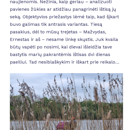
naujienomis. Nežinia, kaip geriau – analizuoti
pavienes žūkles ar atidžiau panagrinėti ištisą jų
seką. Objektyvios priežastys lėmė taip, kad šįkart
buvo galimas tik antrasis variantas. Tiesą
pasakius, dėl to mūsų trejetas – Mažvydas,
Ernestas ir aš – nesame linkę skųstis. Juk kvaila
būtų vapėti po nosimi, kai dievai išleidžia tave
bastytis marių pakrantėmis ištisas dvi dienas
paeiliui. Tad nesiblaškykim ir iškart prie reikalo…