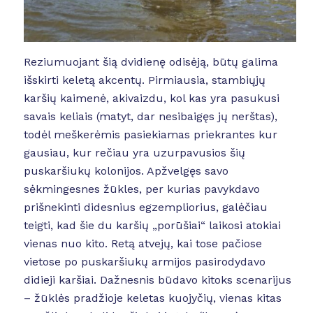
Reziumuojant šią dvidienę odisėją, būtų galima
išskirti keletą akcentų. Pirmiausia, stambiųjų
karšių kaimenė, akivaizdu, kol kas yra pasukusi
savais keliais (matyt, dar nesibaigęs jų nerštas),
todėl meškerėmis pasiekiamas priekrantes kur
gausiau, kur rečiau yra uzurpavusios šių
puskaršiukų kolonijos. Apžvelgęs savo
sėkmingesnes žūkles, per kurias pavykdavo
prišnekinti didesnius egzempliorius, galėčiau
teigti, kad šie du karšių „porūšiai“ laikosi atokiai
vienas nuo kito. Retą atvejų, kai tose pačiose
vietose po puskaršiukų armijos pasirodydavo
didieji karšiai. Dažnesnis būdavo kitoks scenarijus
– žūklės pradžioje keletas kuojyčių, vienas kitas