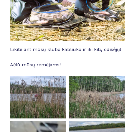
Likite ant mūsų klubo kabliuko ir iki kitų odisėjų!
Ačiū mūsų rėmėjams!
No Caption
No Caption