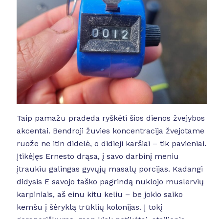
Taip pamažu pradeda ryškėti šios dienos žvejybos
akcentai. Bendroji žuvies koncentracija žvejotame
ruože ne itin didelė, o didieji karšiai – tik pavieniai.
Įtikėjęs Ernesto drąsa, į savo darbinį meniu
įtraukiu galingas gyvųjų masalų porcijas. Kadangi
didysis E savojo taško pagrindą nuklojo muslervių
karpiniais, aš einu kitu keliu – be jokio saiko
kemšu į šėryklą trūklių kolonijas. Į tokį