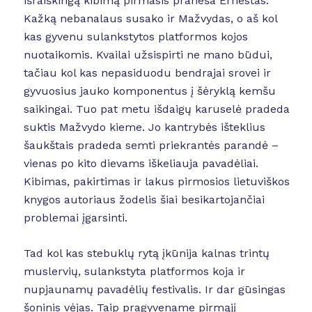
išraiškingą kibimą pirmasis praneša Ernestas.
Kažką nebanalaus susako ir Mažvydas, o aš kol
kas gyvenu sulankstytos platformos kojos
nuotaikomis. Kvailai užsispirti ne mano būdui,
tačiau kol kas nepasiduodu bendrajai srovei ir
gyvuosius jauko komponentus į šėryklą kemšu
saikingai. Tuo pat metu išdaigų karuselė pradeda
suktis Mažvydo kieme. Jo kantrybės išteklius
šaukštais pradeda semti priekrantės parandė –
vienas po kito dievams iškeliauja pavadėliai.
Kibimas, pakirtimas ir lakus pirmosios lietuviškos
knygos autoriaus žodelis šiai besikartojančiai
problemai įgarsinti.
Tad kol kas stebuklų rytą įkūnija kalnas trintų
muslervių, sulankstyta platformos koja ir
nupjaunamų pavadėlių festivalis. Ir dar gūsingas
šoninis vėjas. Taip pragyvename pirmąjį