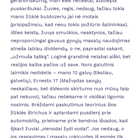
geranoriškumą, man kiek netikėtai, atsiliepia
puskaršiukai. Žuvies, regis, nedaug, tačiau tokia
mano žūklė buldozeriu jai nė motais
(prisipažinsiu, kad nesu tokio požiūrio šalininkas).
Išties keista, žuvys smulkios, neaktyvios, tačiau
neproporcingai gausus gyvųjų masalų naudojimas
atneša labiau dividendų, o ne, paprastai sakant,
„užmuša tašką“. Loginė grandinė nelabai aiški, bet
realijos kalba pačios už save. Nors galutinis
laimikis nedidelis – mano 12 galvų (tiksliau,
galvelių), Ernesto 17 (Mažvydas savųjų
neskaičiavo, bet didesnio skirtumo nuo mūsų taip
pat nebuvo), tačiau neliekame ir visiškai ilgomis
nosimis. Brėždami paskutinius teorinius šios
žūklės štrichus ir aptardami pusdienį prie
automobilių, prieiname prie bendros išvados, kad
šįkart žuviai „vienodai žydi sodai“. Jos nedaug, o
jos reagavimas į masalų rokiruotes iš esmės tik