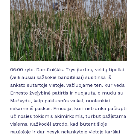
06:00 ryto. Darsūniškis. Trys įtartinų veidų tipeliai
(veikiausiai kažkokie banditėliai) susitinka iš
anksto sutartoje vietoje. Važiuojame ten, kur veda
Ernesto žvejybinė patirtis ir nuojauta, o mudu su
Mažvydu, kaip paklusnūs vaikai, nuolankiai
sekame iš paskos. Emocija, kuri netrunka pačiupti
už nosies tokiomis akimirkomis, turbūt pažįstama
visiems. Kažkodėl atrodo, kad būtent šioje
naujojoje ir dar nesyk nelankytoje vietoje karšiai