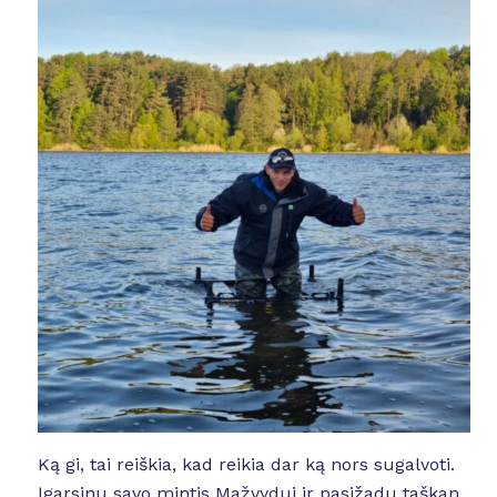
Ką gi, tai reiškia, kad reikia dar ką nors sugalvoti.
Įgarsinu savo mintis Mažvydui ir pasižadu taškan