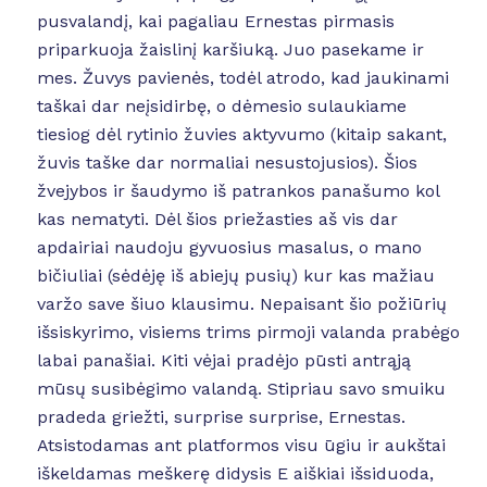
pusvalandį, kai pagaliau Ernestas pirmasis
priparkuoja žaislinį karšiuką. Juo pasekame ir
mes. Žuvys pavienės, todėl atrodo, kad jaukinami
taškai dar neįsidirbę, o dėmesio sulaukiame
tiesiog dėl rytinio žuvies aktyvumo (kitaip sakant,
žuvis taške dar normaliai nesustojusios). Šios
žvejybos ir šaudymo iš patrankos panašumo kol
kas nematyti. Dėl šios priežasties aš vis dar
apdairiai naudoju gyvuosius masalus, o mano
bičiuliai (sėdėję iš abiejų pusių) kur kas mažiau
varžo save šiuo klausimu. Nepaisant šio požiūrių
išsiskyrimo, visiems trims pirmoji valanda prabėgo
labai panašiai. Kiti vėjai pradėjo pūsti antrąją
mūsų susibėgimo valandą. Stipriau savo smuiku
pradeda griežti, surprise surprise, Ernestas.
Atsistodamas ant platformos visu ūgiu ir aukštai
iškeldamas meškerę didysis E aiškiai išsiduoda,