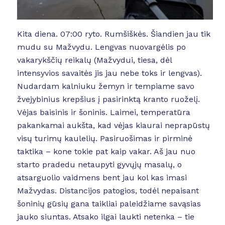
Kita diena. 07:00 ryto. Rumšiškės. Šiandien jau tik
mudu su Mažvydu. Lengvas nuovargėlis po
vakarykščių reikalų (Mažvydui, tiesa, dėl
intensyvios savaitės jis jau nebe toks ir lengvas).
Nudardam kalniuku žemyn ir tempiame savo
žvejybinius krepšius į pasirinktą kranto ruoželį.
Vėjas baisinis ir šoninis. Laimei, temperatūra
pakankamai aukšta, kad vėjas kiaurai neprapūstų
visų turimų kaulelių. Pasiruošimas ir pirminė
taktika – kone tokie pat kaip vakar. Aš jau nuo
starto pradedu netaupyti gyvųjų masalų, o
atsarguolio vaidmens bent jau kol kas imasi
Mažvydas. Distancijos patogios, todėl nepaisant
šoninių gūsių gana taikliai paleidžiame savąsias
jauko siuntas. Atsako ilgai laukti netenka – tie