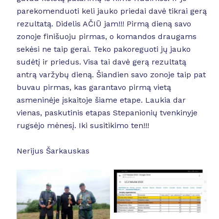
parekomenduoti keli jauko priedai davė tikrai gerą
rezultatą. Didelis AČIŪ jam!!! Pirmą dieną savo
zonoje finišuoju pirmas, o komandos draugams
sekėsi ne taip gerai. Teko pakoreguoti jų jauko
sudėtį ir priedus. Visa tai davė gerą rezultatą
antrą varžybų dieną. Šiandien savo zonoje taip pat
buvau pirmas, kas garantavo pirmą vietą
asmeninėje įskaitoje šiame etape. Laukia dar
vienas, paskutinis etapas Stepanionių tvenkinyje
rugsėjo mėnesį. Iki susitikimo ten!!!
Nerijus Šarkauskas
No Caption
No Caption