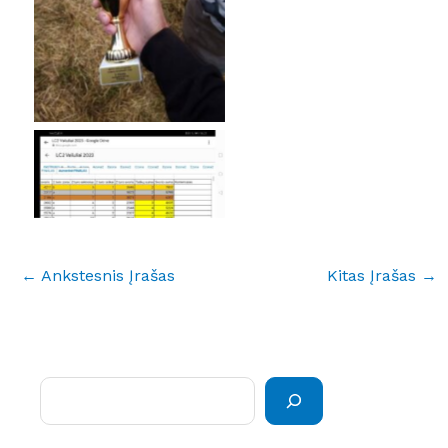
No Caption
←
Ankstesnis Įrašas
Kitas Įrašas
→
Paieška