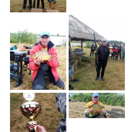
No Caption
No Caption
No Caption
No Caption