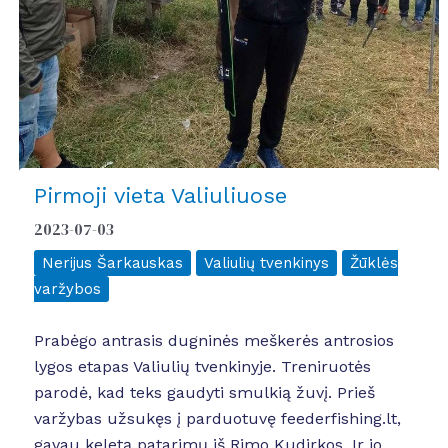
Pirmoji vieta Valiuliuose
2023-07-03
Nerijus Šarkauskas
Valiulių tvenkinys
Žūklės
varžybos
Prabėgo antrasis dugninės meškerės antrosios
lygos etapas Valiulių tvenkinyje. Treniruotės
parodė, kad teks gaudyti smulkią žuvį. Prieš
varžybas užsukęs į parduotuvę feederfishing.lt,
gavau keletą patarimų iš Rimo Kudirkos. Ir jo