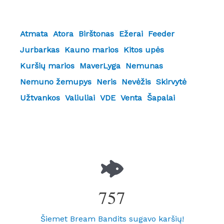
Atmata
Atora
Birštonas
Ežerai
Feeder
Jurbarkas
Kauno marios
Kitos upės
Kuršių marios
MaverLyga
Nemunas
Nemuno žemupys
Neris
Nevėžis
Skirvytė
Užtvankos
Valiuliai
VDE
Venta
Šapalai
757
Šiemet Bream Bandits sugavo karšių!