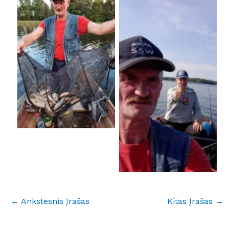
No Caption
No Caption
←
Ankstesnis Įrašas
Kitas Įrašas
→