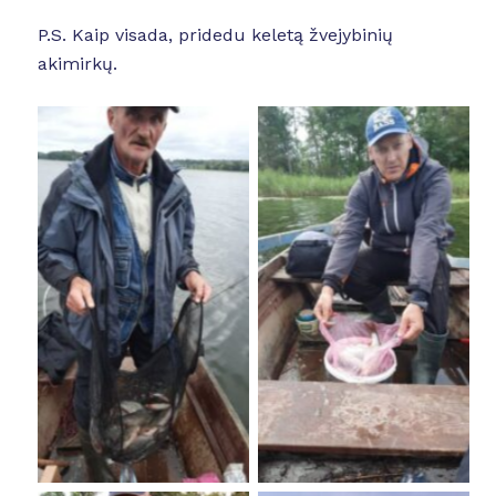
P.S. Kaip visada, pridedu keletą žvejybinių
akimirkų.
No Caption
No Caption