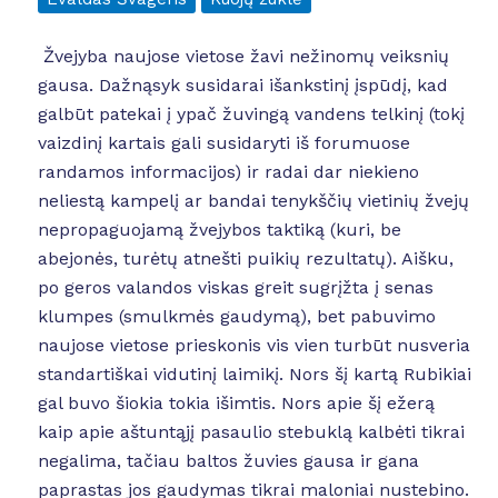
Žvejyba naujose vietose žavi nežinomų veiksnių
gausa. Dažnąsyk susidarai išankstinį įspūdį, kad
galbūt patekai į ypač žuvingą vandens telkinį (tokį
vaizdinį kartais gali susidaryti iš forumuose
randamos informacijos) ir radai dar niekieno
neliestą kampelį ar bandai tenykščių vietinių žvejų
nepropaguojamą žvejybos taktiką (kuri, be
abejonės, turėtų atnešti puikių rezultatų). Aišku,
po geros valandos viskas greit sugrįžta į senas
klumpes (smulkmės gaudymą), bet pabuvimo
naujose vietose prieskonis vis vien turbūt nusveria
standartiškai vidutinį laimikį. Nors šį kartą Rubikiai
gal buvo šiokia tokia išimtis. Nors apie šį ežerą
kaip apie aštuntąjį pasaulio stebuklą kalbėti tikrai
negalima, tačiau baltos žuvies gausa ir gana
paprastas jos gaudymas tikrai maloniai nustebino.