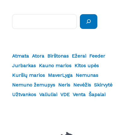
Paieška
Atmata
Atora
Birštonas
Ežerai
Feeder
Jurbarkas
Kauno marios
Kitos upės
Kuršių marios
MaverLyga
Nemunas
Nemuno žemupys
Neris
Nevėžis
Skirvytė
Užtvankos
Valiuliai
VDE
Venta
Šapalai