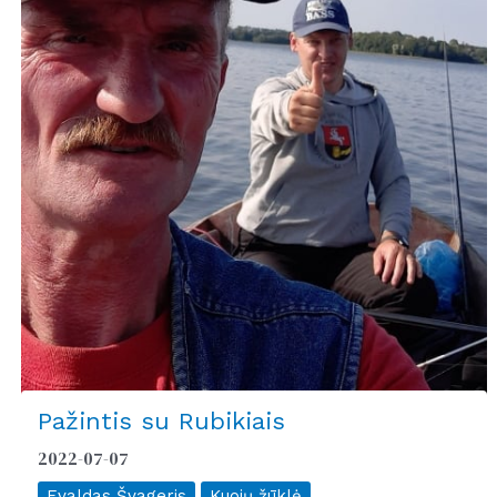
Pažintis su Rubikiais
2022-07-07
Evaldas Švageris
Kuojų žūklė