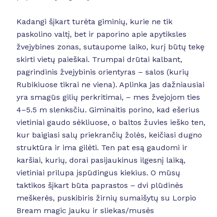
Kadangi šįkart turėta giminių, kurie ne tik
paskolino valtį, bet ir paporino apie apytiksles
žvejybines zonas, sutaupome laiko, kurį būtų tekę
skirti vietų paieškai. Trumpai drūtai kalbant,
pagrindinis žvejybinis orientyras – salos (kurių
Rubikiuose tikrai ne viena). Aplinka jas dažniausiai
yra smagūs gilių perkritimai, – mes žvejojom ties
4–5.5 m slenksčiu. Giminaitis porino, kad ešerius
vietiniai gaudo sėkliuose, o baltos žuvies ieško ten,
kur baigiasi salų priekrančių žolės, keičiasi dugno
struktūra ir ima gilėti. Ten pat esą gaudomi ir
karšiai, kurių, dorai pasijaukinus ilgesnį laiką,
vietiniai prilupa įspūdingus kiekius. O mūsų
taktikos šįkart būta paprastos – dvi plūdinės
meškerės, puskibiris žirnių sumaišytų su Lorpio
Bream magic jauku ir sliekas/musės