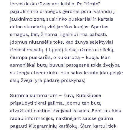
lervos/kukurūzas ant kablio. Po “rimto”
pajaukinimo prabėgus geroms porai valandų į
jaukinimo zoną susirinko puskaršiai ir kartais
delno standartą viršijančios kuojos. Sportas
smagus, bet, žinoma, ilgainiui ima pabosti.
Įdomus niuansėlis toks, kad žuvys selektyviai
rinkosi masalą. Į tą patį tašką užmetus slieką,
čiumpa puskaršis, o kukurūzą – kuoja. Man
asmeniškai būtų buvusi patogesnė tokia žvejyba
su lengvu feederiuku nuo salos kranto (daugelyje
salų žvejai yra padarę proskynas).
Summa summarum – žuvų Rubikiuose
prigaudyti tikrai galima. Įdomu ten būtų
atvažiuoti naktinei žvejybai iš salos. Bent jau kiek
radau informacijos, naktinėjant salose galima
pagauti kilograminių karšiokų. Šiam kartui tiek.