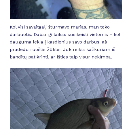
Kol visi savaitgalį šturmavo marias, man teko
darbuotis. Dabar gi laikas susikeisti vietomis – kol
dauguma lekia į kasdienius savo darbus, aš
pradedu ruoštis žūklei. Juk reikia kažkuriam iš
banditų patikrinti, ar išties taip visur nekimba.