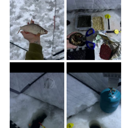
No Caption
No Caption
No Caption
No Caption