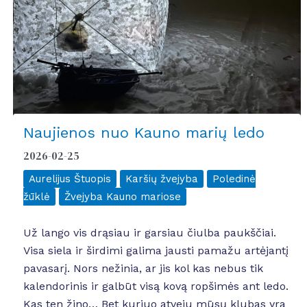
Naujienos nuo Kauno marių ledo
2026-02-25
Aurelijus Štuopis
Karšių žvejyba
Poledinė
žūklė
Žvejyba Kauno mariose
Už lango vis drąsiau ir garsiau čiulba paukščiai.
Visa siela ir širdimi galima jausti pamažu artėjantį
pavasarį. Nors nežinia, ar jis kol kas nebus tik
kalendorinis ir galbūt visą kovą ropšimės ant ledo.
Kas ten žino… Bet kuriuo atveju mūsų klubas yra