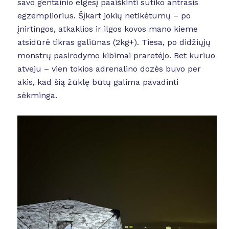
savo gentainio elgesį paaiškinti sutiko antrasis
egzempliorius. Šįkart jokių netikėtumų – po
įnirtingos, atkaklios ir ilgos kovos mano kieme
atsidūrė tikras galiūnas (2kg+). Tiesa, po didžiųjų
monstrų pasirodymo kibimai praretėjo. Bet kuriuo
atveju – vien tokios adrenalino dozės buvo per
akis, kad šią žūklę būtų galima pavadinti
sėkminga.