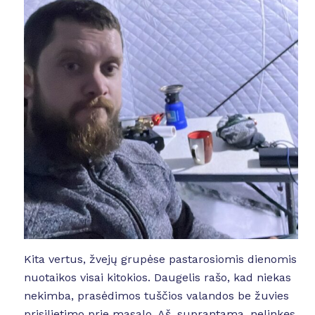
Kita vertus, žvejų grupėse pastarosiomis dienomis
nuotaikos visai kitokios. Daugelis rašo, kad niekas
nekimba, prasėdimos tuščios valandos be žuvies
prisilietimo prie masalo. Aš, suprantama, nelinkęs