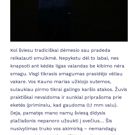
Kol šviesu tradiciškai dėmesio sau pradeda
reikalauti smulkmė. Nepykstu dėl to labai, nes
knapsoti ant kėdės ilgas valandas be kibimo nėra
smagu. Visgi tikrasis smagumas prasidėjo vėliau
vakare. Vos Kauno marias užklojo sutemos,
sulaukiau pirmo tikrai galingo karšio atakos. Žuvis
praktiškai nevaldoma ir sunkiai priprašoma prie
eketės (priminsiu, kad gaudoma 0,1 mm valu).
Deja, pamatęs mano namų šviesą didysis
plačiašonis nepanoro užsukti į svečius… Šis
nusivylimas truko vos akimirką – nemandagų