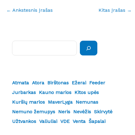
←
Ankstesnis Įrašas
Kitas Įrašas
→
Paieška
Atmata
Atora
Birštonas
Ežerai
Feeder
Jurbarkas
Kauno marios
Kitos upės
Kuršių marios
MaverLyga
Nemunas
Nemuno žemupys
Neris
Nevėžis
Skirvytė
Užtvankos
Valiuliai
VDE
Venta
Šapalai