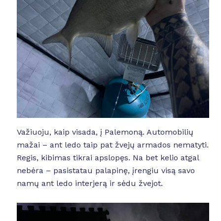
Važiuoju, kaip visada, į Palemoną. Automobilių
mažai – ant ledo taip pat žvejų armados nematyti.
Regis, kibimas tikrai apslopęs. Na bet kelio atgal
nebėra – pasistatau palapinę, įrengiu visą savo
namų ant ledo interjerą ir sėdu žvejot.