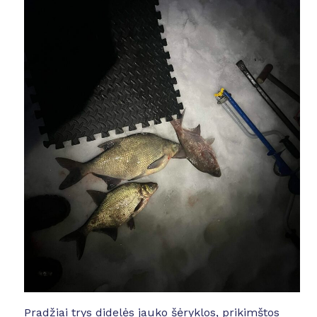
Pradžiai trys didelės jauko šėryklos, prikimštos