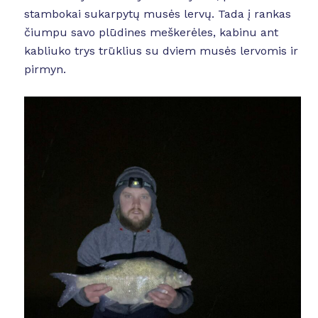
stambokai sukarpytų musės lervų. Tada į rankas
čiumpu savo plūdines meškerėles, kabinu ant
kabliuko trys trūklius su dviem musės lervomis ir
pirmyn.