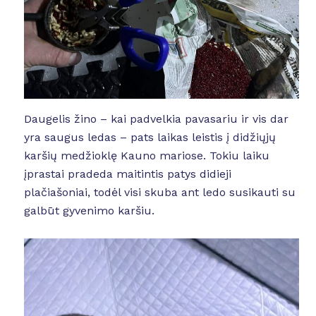
Daugelis žino – kai padvelkia pavasariu ir vis dar
yra saugus ledas – pats laikas leistis į didžiųjų
karšių medžioklę Kauno mariose. Tokiu laiku
įprastai pradeda maitintis patys didieji
plačiašoniai, todėl visi skuba ant ledo susikauti su
galbūt gyvenimo karšiu.