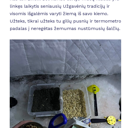
linkęs laikytis seniausių Užgavėnių tradicijų ir
visomis išgalėmis varyti žiemą iš savo kiemo.
Užteks, tikrai užteks tu gilių pusnių ir termometro
padalas į neregėtas žemumas nustūmusių šalčių.