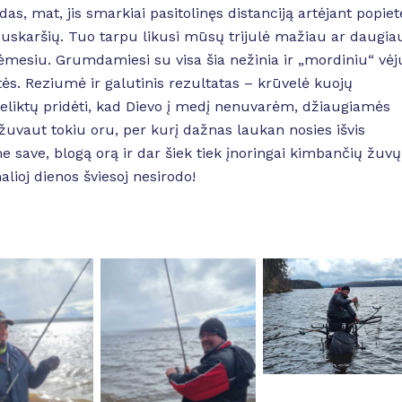
as, mat, jis smarkiai pasitolinęs distanciją artėjant popiet
 puskaršių. Tuo tarpu likusi mūsų trijulė mažiau ar daugia
esiu. Grumdamiesi su visa šia nežinia ir „mordiniu“ vėj
ės. Reziumė ir galutinis rezultatas – krūvelė kuojų
Beliktų pridėti, kad Dievo į medį nenuvarėm, džiaugiamės
žuvaut tokiu oru, per kurį dažnas laukan nosies išvis
e save, blogą orą ir dar šiek tiek įnoringai kimbančių žuvų
lioj dienos šviesoj nesirodo!
No Caption
 Caption
No Caption