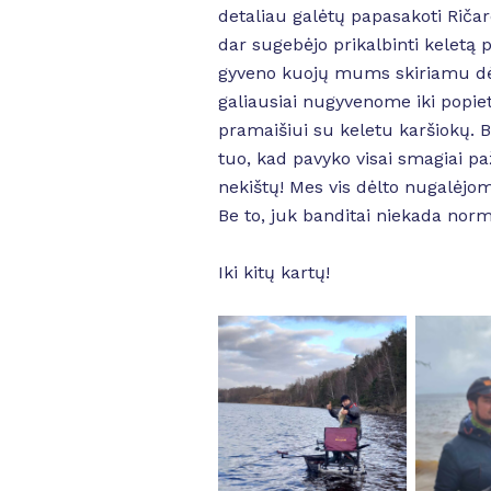
detaliau galėtų papasakoti Ričard
dar sugebėjo prikalbinti keletą
gyveno kuojų mums skiriamu dėm
galiausiai nugyvenome iki popiet
pramaišiui su keletu karšiokų. 
tuo, kad pavyko visai smagiai pa
nekištų! Mes vis dėlto nugalėjom
Be to, juk banditai niekada norma
Iki kitų kartų!
No Caption
No