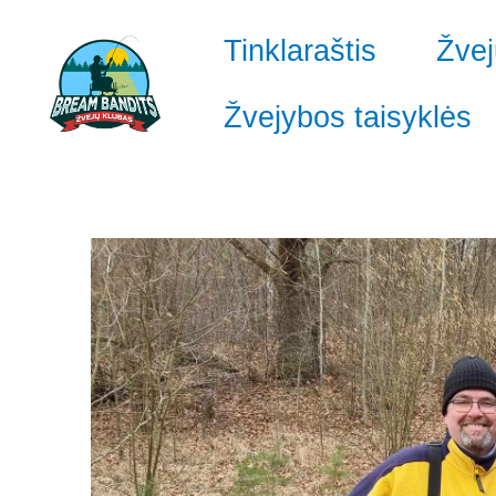
Pereiti
prie
Tinklaraštis
Žvej
turinio
Žvejybos taisyklės