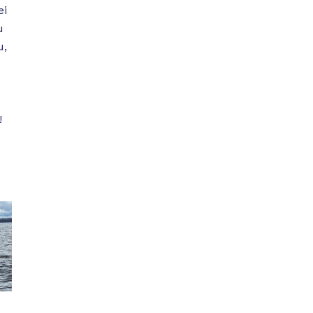
ei
u
u,
!