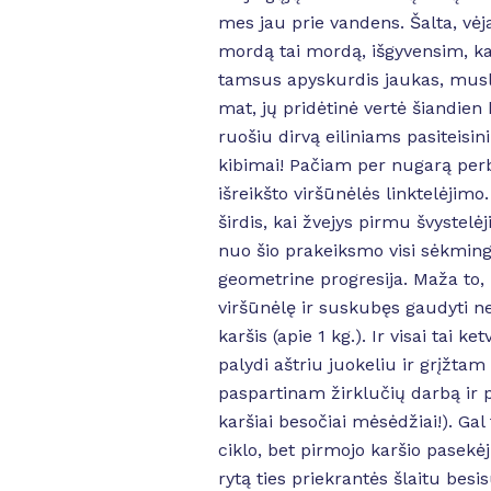
mes jau prie vandens. Šalta, vėjas
mordą tai mordą, išgyvensim, kad
tamsus apyskurdis jaukas, musler
mat, jų pridėtinė vertė šiandien
ruošiu dirvą eiliniams pasiteisi
kibimai! Pačiam per nugarą per
išreikšto viršūnėlės linktelėji
širdis, kai žvejys pirmu švystelė
nuo šio prakeiksmo visi sėkmingai
geometrine progresija. Maža to
viršūnėlę ir suskubęs gaudyti n
karšis (apie 1 kg.). Ir visai tai
palydi aštriu juokeliu ir grįžta
paspartinam žirklučių darbą ir 
karšiai besočiai mėsėdžiai!). Gal
ciklo, bet pirmojo karšio pasekėj
rytą ties priekrantės šlaitu besis