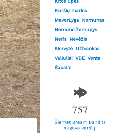
Kitos upės
Kuršių marios
MaverLyga
Nemunas
Nemuno žemupys
Neris
Nevėžis
Skirvytė
Užtvankos
Valiuliai
VDE
Venta
Šapalai
757
Šiemet Bream Bandits
sugavo karšių!