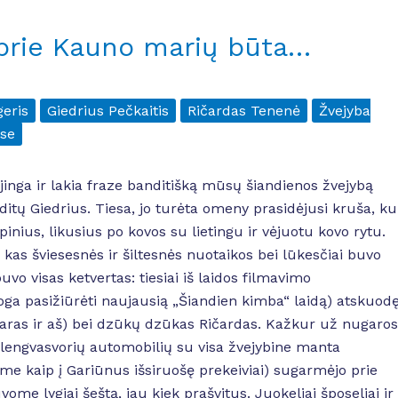
 prie Kauno marių būta…
eris
Giedrius Pečkaitis
Ričardas Tenenė
Žvejyba
se
jinga ir lakia fraze banditišką mūsų šiandienos žvejybą
itų Giedrius. Tiesa, jo turėta omeny prasidėjusi kruša, ku
inius, likusius po kovos su lietingu ir vėjuotu kovo rytu.
as šviesesnės ir šiltesnės nuotaikos bei lūkesčiai buvo
vo visas ketvertas: tiesiai iš laidos filmavimo
a pasižiūrėti naujausią „Šiandien kimba“ laidą) atskuod
ivaras ir aš) bei dzūkų dzūkas Ričardas. Kažkur už nugaros
 lengvasvorių automobilių su visa žvejybine manta
tume kaip į Gariūnus išsiruošę prekeiviai) sugarmėjo prie
ome lygiai šeštą, jau kiek prašvitus. Juokeliai šposeliai ir