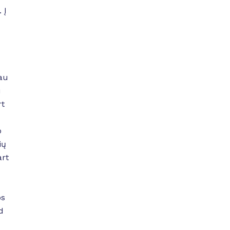
 Į
au
i
rt
o
ių
art
os
d