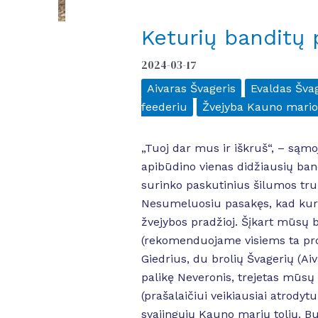
Keturių banditų
2024-03-17
Aivaras Švageris
Evaldas Švag
feederiu
Žvejyba Kauno mario
„Tuoj dar mus ir iškruš“, – sąmo
apibūdino vienas didžiausių band
surinko paskutinius šilumos trup
Nesumeluosiu pasakęs, kad kur k
žvejybos pradžioj. Šįkart mūsų bu
(rekomenduojame visiems ta prog
Giedrius, du brolių Švagerių (A
palikę Neveronis, trejetas mūsų
(prašalaičiui veikiausiai atrody
svajingųjų Kauno marių tolių. Buv