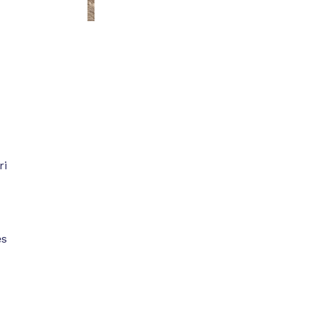
ri
ęs