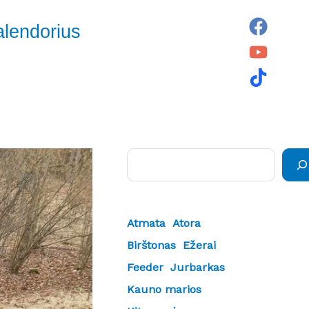
alendorius
Paieška
Atmata
Atora
Birštonas
Ežerai
Feeder
Jurbarkas
Kauno marios