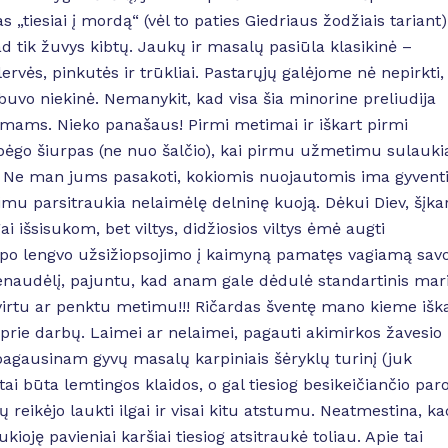
 „tiesiai į mordą“ (vėl to paties Giedriaus žodžiais tariant).
 tik žuvys kibtų. Jaukų ir masalų pasiūla klasikinė –
vės, pinkutės ir trūkliai. Pastarųjų galėjome nė nepirkti,
 buvo niekinė. Nemanykit, kad visa šia minorine preliudija
nimams. Nieko panašaus! Pirmi metimai ir iškart pirmi
bėgo šiurpas (ne nuo šalčio), kai pirmu užmetimu sulauki
mo. Ne man jums pasakoti, kokiomis nuojautomis ima gyvent
jimu parsitraukia nelaimėlę delninę kuoją. Dėkui Diev, šįka
 išsisukom, bet viltys, didžiosios viltys ėmė augti
, po lengvo užsižiopsojimo į kaimyną pamatęs vagiamą sav
enaudėlį, pajuntu, kad anam gale dėdulė standartinis mar
 ketvirtu ar penktu metimu!!! Ričardas šventę mano kieme išk
m prie darbų. Laimei ar nelaimei, pagauti akimirkos žavesio
pagausinam gyvų masalų karpiniais šėryklų turinį (juk
 tai būta lemtingos klaidos, o gal tiesiog besikeičiančio par
ų reikėjo laukti ilgai ir visai kitu atstumu. Neatmestina, ka
ukioję pavieniai karšiai tiesiog atsitraukė toliau. Apie tai