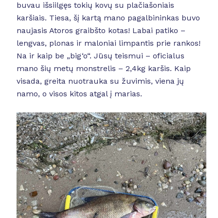
buvau išsiilgęs tokių kovų su plačiašoniais
karšiais. Tiesa, šį kartą mano pagalbininkas buvo
naujasis Atoros graibšto kotas! Labai patiko –
lengvas, plonas ir maloniai limpantis prie rankos!
Na ir kaip be „big‘o“. Jūsų teismui – oficialus
mano šių metų monstrelis – 2,4kg karšis. Kaip
visada, greita nuotrauka su žuvimis, viena jų
namo, o visos kitos atgal į marias.