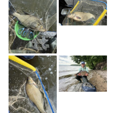
No Caption
No Caption
No Caption
No Caption