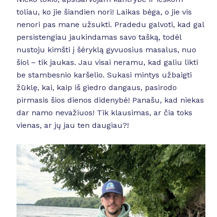
toliau, ko jie šiandien nori! Laikas bėga, o jie vis
nenori pas mane užsukti. Pradedu galvoti, kad gal
persistengiau jaukindamas savo tašką, todėl
nustoju kimšti į šėryklą gyvuosius masalus, nuo
šiol – tik jaukas. Jau visai neramu, kad galiu likti
be stambesnio karšelio. Sukasi mintys užbaigti
žūklę, kai, kaip iš giedro dangaus, pasirodo
pirmasis šios dienos didenybė! Panašu, kad niekas
dar namo nevažiuos! Tik klausimas, ar čia toks
vienas, ar jų jau ten daugiau?!