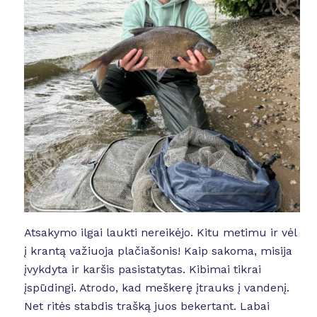
Atsakymo ilgai laukti nereikėjo. Kitu metimu ir vėl
į krantą važiuoja plačiašonis! Kaip sakoma, misija
įvykdyta ir karšis pasistatytas. Kibimai tikrai
įspūdingi. Atrodo, kad meškerę įtrauks į vandenį.
Net ritės stabdis trašką juos bekertant. Labai