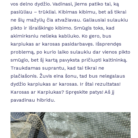
vos delno dydžio. Vadinasi, jiems patiko tai, ką
pasiūliau – trūkliai. Kibimas kibimu, bet aš tikrai
ne šių mažylių čia atvažiavau. Galiausiai sulaukiu
pikto ir išraiškingo kibimo. Smūgis toks, kad
akimirksniu nelieka kabliuko. Ko gero, bus
karpiukas ar karosas pasidarbavęs. Išsprendęs
problemą, po kurio laiko sulaukiu dar vienos pikto
smūgio, bet šį kartą pavyksta pričiupti kaltininką.
Traukdamas suprantu, kad tai tikrai ne
plačiašonis. Žuvis eina šonu, tad bus nelegalaus
dydžio karpiukas ar karosas. Ir štai rezultatas!
Karosas ar Karpiukas? Spręskite patys! Aš jį
pavadinau hibridu.