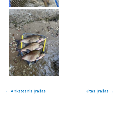
No Caption
←
Ankstesnis Įrašas
Kitas Įrašas
→