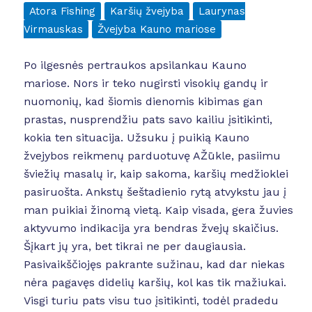
Atora Fishing
Karšių žvejyba
Laurynas
Virmauskas
Žvejyba Kauno mariose
Po ilgesnės pertraukos apsilankau Kauno
mariose. Nors ir teko nugirsti visokių gandų ir
nuomonių, kad šiomis dienomis kibimas gan
prastas, nusprendžiu pats savo kailiu įsitikinti,
kokia ten situacija. Užsuku į puikią Kauno
žvejybos reikmenų parduotuvę AŽūkle, pasiimu
šviežių masalų ir, kaip sakoma, karšių medžioklei
pasiruošta. Ankstų šeštadienio rytą atvykstu jau į
man puikiai žinomą vietą. Kaip visada, gera žuvies
aktyvumo indikacija yra bendras žvejų skaičius.
Šįkart jų yra, bet tikrai ne per daugiausia.
Pasivaikščiojęs pakrante sužinau, kad dar niekas
nėra pagavęs didelių karšių, kol kas tik mažiukai.
Visgi turiu pats visu tuo įsitikinti, todėl pradedu