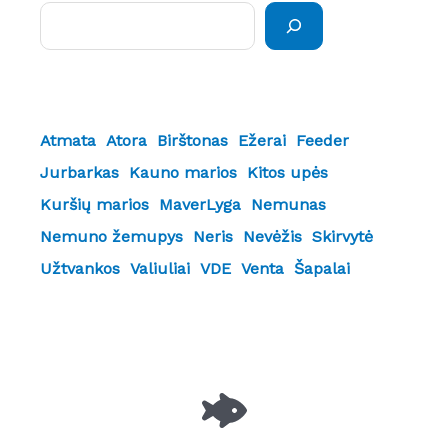
Paieška
Atmata
Atora
Birštonas
Ežerai
Feeder
Jurbarkas
Kauno marios
Kitos upės
Kuršių marios
MaverLyga
Nemunas
Nemuno žemupys
Neris
Nevėžis
Skirvytė
Užtvankos
Valiuliai
VDE
Venta
Šapalai