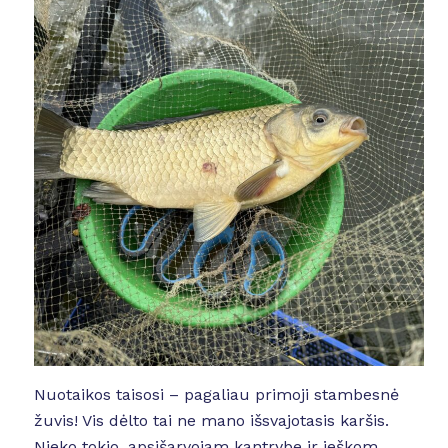
Nuotaikos taisosi – pagaliau primoji stambesnė
žuvis! Vis dėlto tai ne mano išsvajotasis karšis.
Nieko tokio, apsišarvojam kantrybe ir ieškom