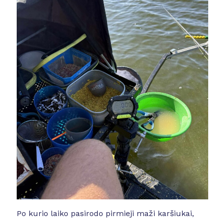
Po kurio laiko pasirodo pirmieji maži karšiukai,