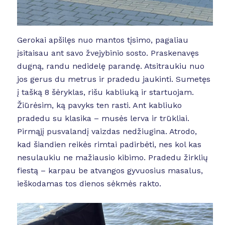
Gerokai apšilęs nuo mantos tįsimo, pagaliau
įsitaisau ant savo žvejybinio sosto. Praskenavęs
dugną, randu nedidelę parandę. Atsitraukiu nuo
jos gerus du metrus ir pradedu jaukinti. Sumetęs
į tašką 8 šėryklas, rišu kabliuką ir startuojam.
Žiūrėsim, ką pavyks ten rasti. Ant kabliuko
pradedu su klasika – musės lerva ir trūkliai.
Pirmąjį pusvalandį vaizdas nedžiugina. Atrodo,
kad šiandien reikės rimtai padirbėti, nes kol kas
nesulaukiu ne mažiausio kibimo. Pradedu žirklių
fiestą – karpau be atvangos gyvuosius masalus,
ieškodamas tos dienos sėkmės rakto.