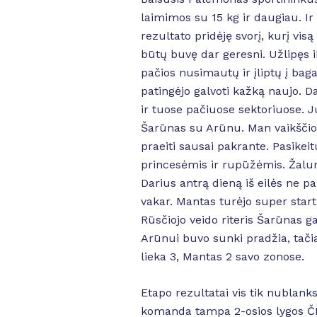
laimimos su 15 kg ir daugiau. Ir 
rezultato pridėję svorį, kurį vi
būtų buvę dar geresni. Užlipęs i
pačios nusimautų ir įliptų į ba
patingėjo galvoti kažką naujo. D
ir tuose pačiuose sektoriuose. J
Šarūnas su Arūnu. Man vaikščio
praeiti sausai pakrante. Pasikei
princesėmis ir rupūžėmis. Žalu
Darius antrą dieną iš eilės ne p
vakar. Mantas turėjo super start
Rūsčiojo veido riteris Šarūnas ga
Arūnui buvo sunki pradžia, tačiau
lieka 3, Mantas 2 savo zonose.
Etapo rezultatai vis tik nublanks
komanda tampa 2-osios lygos ČEM