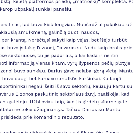
ibštą, keletą platformos priedų, „matrioškų“ komplektą. P
karop užpakalį sunkiai panešiu.
enalinas, tad buvo kiek lengviau. Nuoširdžiai palaikiau už
enkiausią smulkmeną, galinčią duoti naudos,
er krantą. Norėčtųsi sakyti kaip vėjas, bet išėjo turbūt
tas buvo įsitaisę D zonoj, Daivaras su Nedu kaip brolis prie
e sektoriuose, tai jie padoriais, o kai kada ir ne itin
oti informaciją vienas kitam. Vyrų šypsenos pečių plotyje
 zonoj buvo sunkiau. Darius gavo nelabai gerą vietą, Mantu
es buvo daug, bet kamavo smulkūs karšiukai. Kadangi
 sportininkai negali išeiti iš savo sektorių, keliauju kartu su
asvėrus E zonos paskutinio sektoriaus žuvį, paaiškėja, kad
ugalėtoju. Užblioviau taip, kad jis girdėtų kitame gale.
ultatai ne tokie džiuginantys. Tačiau Darius su Mantu
r prisideda prie komandinio rezultato.
apdovanoja didesniais svoriais nei Skirvytėje. Zonos