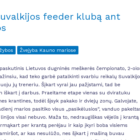
Suvalkijos feeder klubą ant
os
ržybos
Žvejyba Kauno mariose
o paskutinis Lietuvos dugninės meškerės čempionato, 2-oio
ažinsiu, kad teko garbė patalkinti svarbiu reikalų Suvalkij
uoju jų treneriu. Šįkart vyrai jau pažįstami, tad be
iškart į darbus. Praeitame etape vienas su dviratuku
es krantines, todėl šįsyk pakako ir dviejų zonų. Galvojate,
adienį marios pasitiko visus „pasikėlusios“, vanduo pakelta
 linijos visai nebuvo. Maža to, nedraugiškas vėjelis į krantą
irmąkart per krantą perėjau ir kaip įkyri boba visiems
amiršot, ar kas nesulūžo, nes šįkart į mašiną buvau