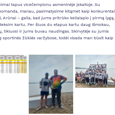
kinimai tapus vicečempionu asmeninėje įskaitoje. Su
a komanda, manau, pasimatysime kitąmet kaip konkurentai
, Arūnai – gaila, kad jums pritrūko kelialapio į pirmą lygą,
pateksim kartu. Per šiuos du etapus kartu daug išmokau,
 tikiuosi ir jums buvau naudingas. Skirvytėje su jumis
ę sportinės žūklės varžybose, todėl visada man būsit kaip
 Caption
No Caption
No Caption