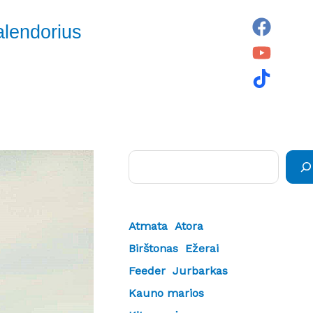
alendorius
Paieška
Atmata
Atora
Birštonas
Ežerai
Feeder
Jurbarkas
Kauno marios