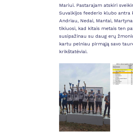
Mariui. Pastarajam atskiri svei
Suvalkijos feederio klubo antr
Andriau, Nedai, Mantai, Martynai
tikiuosi, kad kitais metais ten 
susipažinau su daug erų žmonių,
kartu pelniau pirmąją savo taur
krikštatėviai.
No
No Caption