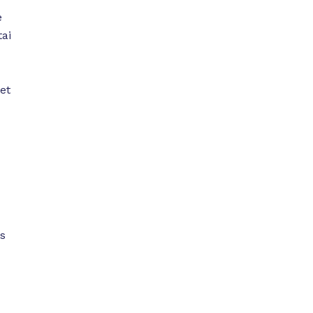
e
tai
et
as