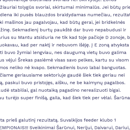
žiauriai tolygūs svoriai, skirtumai minimalūs. Jei būtų pri
są diena iki pusės blauzdos braidydamas numečiau, rezulta
ki mašinos jau pagalvojau, kad būtų gerai, jei bridkelnės
gažinę. Sekmadienį burtų paukštė dar buvo nepabudusi ir
arius su Mantu atsiduria ne tik kad toje pačioje D zonoje, b
uokavau, kad per naktį ir nebuvom išėję. Į E zoną atvyksta
ti buvo žymiai lengviau, nes daugumą vietų buvo galima
tus vėjui Šrekas pasiėmė visas savo pelkes, kartu su visom
mos neliko nė kvapo. Sekmadienis buvo labai banguotas.
ačiame geriausiame sektoriuje gaudė šiek tiek geriau nei
ą, paskui buvo pristojęs, aišku, ne be kaimynų pagalbos.
udė stabiliai, gal nuotaiką pagadino nerealizuoti bigai.
 turėjo super finišą, gaila, kad šiek tiek per vėlai. Šarūn
ta prieš galutinį rezultatą. Suvalkijos feeder klubo 1
PIONAIS!!! Sveikinimai Šarūnui, Nerijui, Daivarui, Dariui,