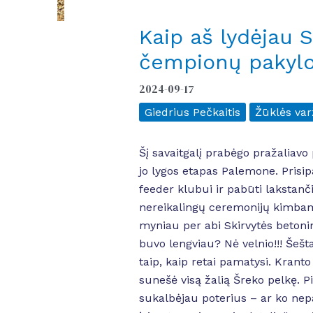
Kaip aš lydėjau 
čempionų pakyl
2024-09-17
Giedrius Pečkaitis
Žūklės va
Šį savaitgalį prabėgo pražaliav
jo lygos etapas Palemone. Prisip
feeder klubui ir pabūti lakstanči
nereikalingų ceremonijų kimbam 
myniau per abi Skirvytės betonin
buvo lengviau? Nė velnio!!! Šešt
taip, kaip retai pamatysi. Kranto
sunešė visą žalią Šreko pelkę. P
sukalbėjau poterius – ar ko nep