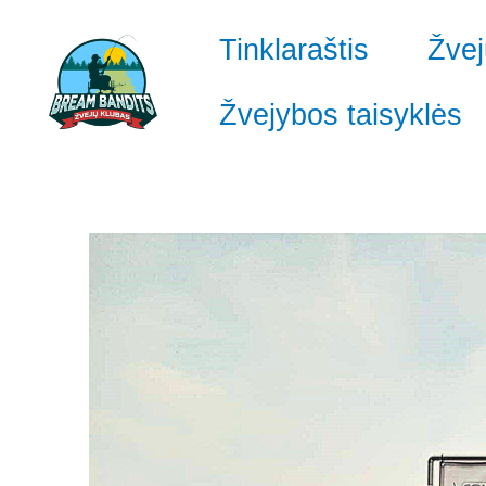
Pereiti
prie
Tinklaraštis
Žvej
turinio
Žvejybos taisyklės