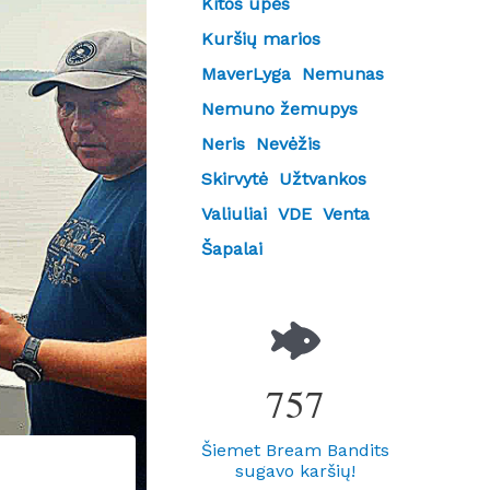
Kitos upės
Kuršių marios
MaverLyga
Nemunas
Nemuno žemupys
Neris
Nevėžis
Skirvytė
Užtvankos
Valiuliai
VDE
Venta
Šapalai
757
Šiemet Bream Bandits
sugavo karšių!