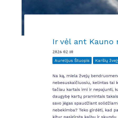
Ir vėl ant Kauno
2026-02-10
Aurelijus Štuopis
Karšių žvej
Na ką, miela žvejų bendruomene, 
nebesuskaičiuosiu, kelintas tai 
tačiau kartais imi ir nepajunti, 
daugybę kartų pramintais takais. 
savo jėgas spaudžiant solidžiam 
nebekimba? Teko girdėti, kad pa
kitur pasigirsta kalbų ir skundų 