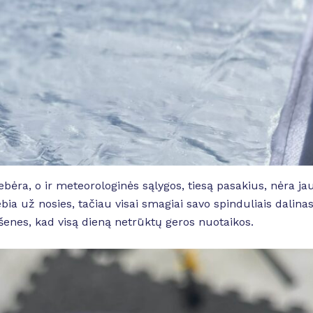
ebėra, o ir meteorologinės sąlygos, tiesą pasakius, nėra ja
ebia už nosies, tačiau visai smagiai savo spinduliais dalinas
kišenes, kad visą dieną netrūktų geros nuotaikos.