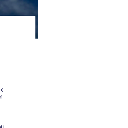
m),
ki
ti.