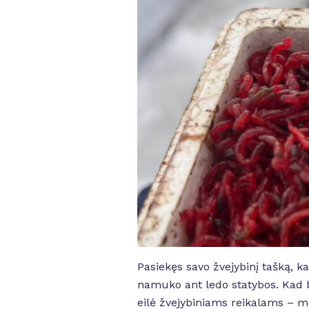
Pasiekęs savo žvejybinį tašką, 
namuko ant ledo statybos. Kad bū
eilė žvejybiniams reikalams – m