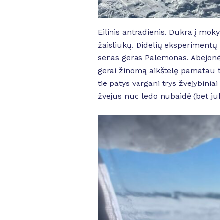
Eilinis antradienis. Dukra į moky
žaisliukų. Didelių eksperimentų 
senas geras Palemonas. Abejonės 
gerai žinomą aikštelę pamatau ti
tie patys vargani trys žvejybinia
žvejus nuo ledo nubaidė (bet juk