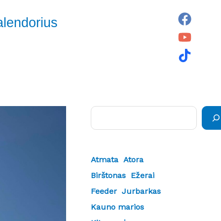
alendorius
Paieška
Atmata
Atora
Birštonas
Ežerai
Feeder
Jurbarkas
Kauno marios