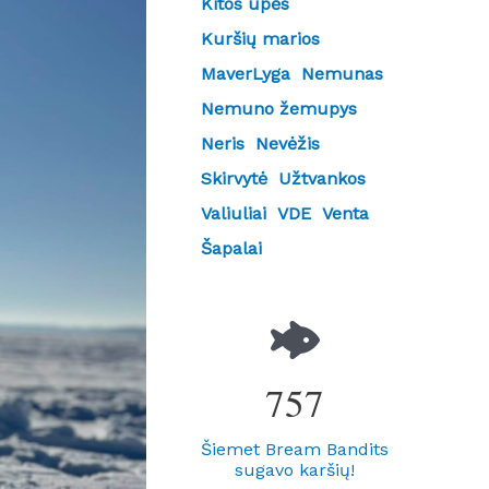
Kitos upės
Kuršių marios
MaverLyga
Nemunas
Nemuno žemupys
Neris
Nevėžis
Skirvytė
Užtvankos
Valiuliai
VDE
Venta
Šapalai
757
Šiemet Bream Bandits
sugavo karšių!