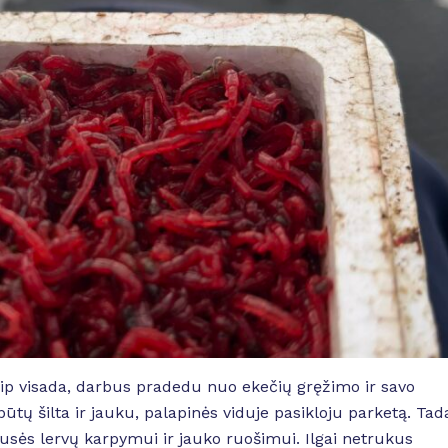
kaip visada, darbus pradedu nuo ekečių gręžimo ir savo
tų šilta ir jauku, palapinės viduje pasikloju parketą. Tad
usės lervų karpymui ir jauko ruošimui. Ilgai netrukus