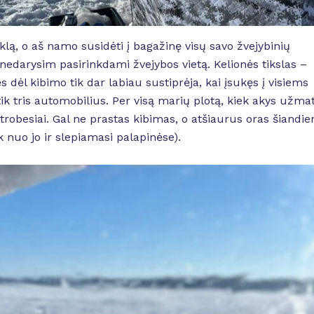
klą, o aš namo susidėti į bagažinę visų savo žvejybinių
nedarysim pasirinkdami žvejybos vietą. Kelionės tikslas –
dėl kibimo tik dar labiau sustiprėja, kai įsukęs į visiems
k tris automobilius. Per visą marių plotą, kiek akys užmat
i trobesiai. Gal ne prastas kibimas, o atšiaurus oras šiandie
 nuo jo ir slepiamasi palapinėse).