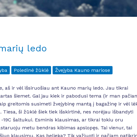
 marių ledo
yba
Poledinė žūklė
Žvejyba Kauno mariose
aš ir vėl išsiruošiau ant Kauno marių ledo. Jau tikrai
kartas šiemet. Gal jau kiek ir pabodusi tema (ir man pačia
kaip greitomis susimeti žvejybinę mantą į bagažinę ir vėl lė
Tiesa, ši žūklė šiek tiek išskirtinė, nes norėjau išbandyti
-19C šaltukui. Esminis klausimas, ar tikrai tokiu oru
staruoju metu bendras kibimas apslopęs. Tai vienur, tai
šiuo klausimu. Kas belieka? Tik važiuoti ir pačiam patikrin