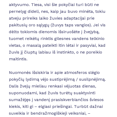
aktyvumo. Tiesa, visi šie pokyčiai turi būti ne
pernelyg dideli, nes, kaip jau buvo minėta, tokiu
atveju prireiks laiko žuvies adaptacijai prie
pakitusių oro sąlygų (žuvys taps vangios). Jei vis
dėlto tokiomis dienomis išsiruošėte į žvejybą,
tuomet reikėtų rinktis gilesnes vandens telkinio
vietas, o masalą pateikti itin lėtai ir pasyviai, kad
žuvis jį čiuptų labiau iš instinkto, o ne poreikio
maitintis.
Nuomonės išsiskiria ir apie atmosferos slėgio
pokyčių lydimą vėjo sustiprėjimą / susilpnėjimą.
Dalis žvejų mieliau renkasi vėjuotas dienas,
suponuodami, kad žuvis turėtų suaktyvinti
sumažėjęs į vandenį prasiskverbiančios šviesos
kiekis, kiti gi – elgiasi priešingai. Turbūt dažnai
suveikia ir bendražmogiškieji veiksniai, –