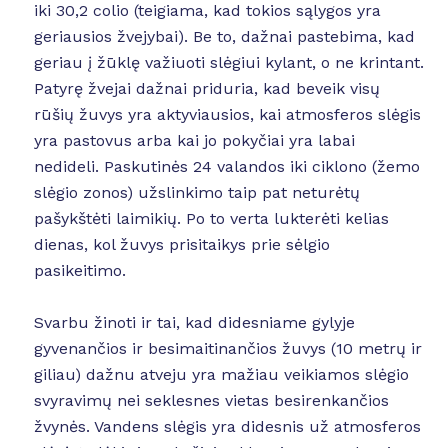
iki 30,2 colio (teigiama, kad tokios sąlygos yra
geriausios žvejybai). Be to, dažnai pastebima, kad
geriau į žūklę važiuoti slėgiui kylant, o ne krintant.
Patyrę žvejai dažnai priduria, kad beveik visų
rūšių žuvys yra aktyviausios, kai atmosferos slėgis
yra pastovus arba kai jo pokyčiai yra labai
nedideli. Paskutinės 24 valandos iki ciklono (žemo
slėgio zonos) užslinkimo taip pat neturėtų
pašykštėti laimikių. Po to verta lukterėti kelias
dienas, kol žuvys prisitaikys prie sėlgio
pasikeitimo.
Svarbu žinoti ir tai, kad didesniame gylyje
gyvenančios ir besimaitinančios žuvys (10 metrų ir
giliau) dažnu atveju yra mažiau veikiamos slėgio
svyravimų nei seklesnes vietas besirenkančios
žvynės. Vandens slėgis yra didesnis už atmosferos