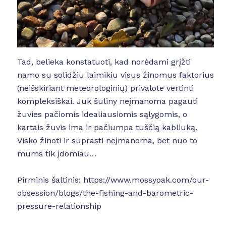
Tad, belieka konstatuoti, kad norėdami grįžti
namo su solidžiu laimikiu visus žinomus faktorius
(neišskiriant meteorologinių) privalote vertinti
kompleksiškai. Juk šuliny neįmanoma pagauti
žuvies pačiomis idealiausiomis sąlygomis, o
kartais žuvis ima ir pačiumpa tuščią kabliuką.
Visko žinoti ir suprasti neįmanoma, bet nuo to
mums tik įdomiau…
Pirminis šaltinis: https://www.mossyoak.com/our-
obsession/blogs/the-fishing-and-barometric-
pressure-relationship