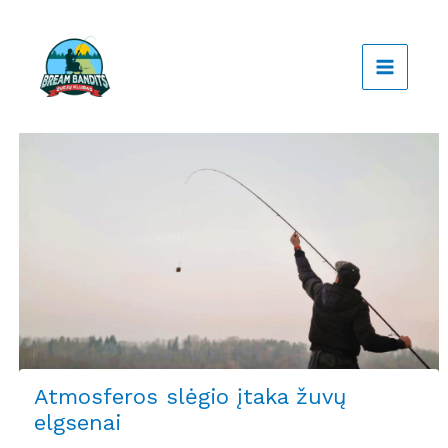
Pereiti
prie
turinio
Atmosferos slėgio įtaka žuvų
elgsenai