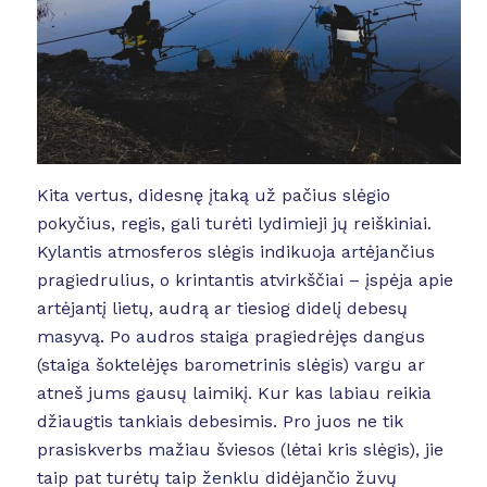
Kita vertus, didesnę įtaką už pačius slėgio
pokyčius, regis, gali turėti lydimieji jų reiškiniai.
Kylantis atmosferos slėgis indikuoja artėjančius
pragiedrulius, o krintantis atvirkščiai – įspėja apie
artėjantį lietų, audrą ar tiesiog didelį debesų
masyvą. Po audros staiga pragiedrėjęs dangus
(staiga šoktelėjęs barometrinis slėgis) vargu ar
atneš jums gausų laimikį. Kur kas labiau reikia
džiaugtis tankiais debesimis. Pro juos ne tik
prasiskverbs mažiau šviesos (lėtai kris slėgis), jie
taip pat turėtų taip ženklu didėjančio žuvų