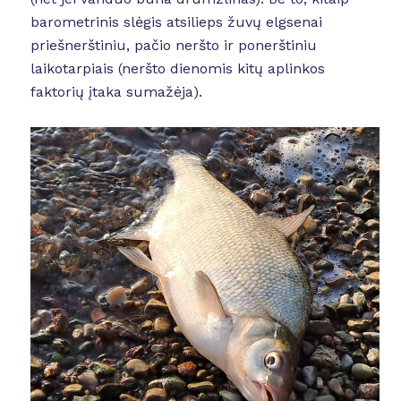
barometrinis slėgis atsilieps žuvų elgsenai
priešnerštiniu, pačio neršto ir ponerštiniu
laikotarpiais (neršto dienomis kitų aplinkos
faktorių įtaka sumažėja).