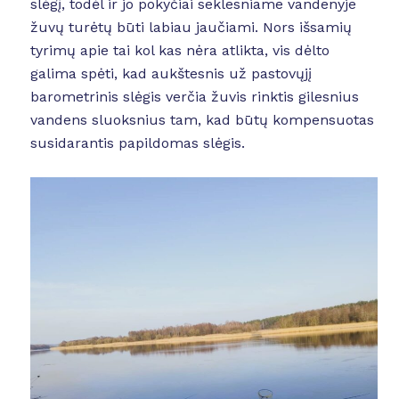
slėgį, todėl ir jo pokyčiai seklesniame vandenyje
žuvų turėtų būti labiau jaučiami. Nors išsamių
tyrimų apie tai kol kas nėra atlikta, vis dėlto
galima spėti, kad aukštesnis už pastovųjį
barometrinis slėgis verčia žuvis rinktis gilesnius
vandens sluoksnius tam, kad būtų kompensuotas
susidarantis papildomas slėgis.