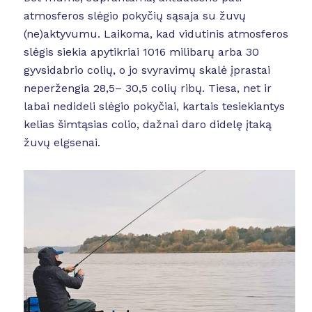
atmosferos slėgio pokyčių sąsaja su žuvų
(ne)aktyvumu. Laikoma, kad vidutinis atmosferos
slėgis siekia apytikriai 1016 milibarų arba 30
gyvsidabrio colių, o jo svyravimų skalė įprastai
neperžengia 28,5– 30,5 colių ribų. Tiesa, net ir
labai nedideli slėgio pokyčiai, kartais tesiekiantys
kelias šimtąsias colio, dažnai daro didelę įtaką
žuvų elgsenai.