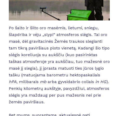
Po šalto ir šilto oro masėmis, lietumi, sniegu,
šlapdriba ir vėju „slypi“ atmosferos slėgis. Tai oro
masė, dėl gravitacinės Žemės traukos slegianti
tam tikrą paviršiaus ploto vienetą. Kadangi šio tipo
slėgis koreliuoja su aukščiu (kuo pasirinktas
taškas atmosferoje yra aukščiau, tuo mažesnė oro
masė jį slegia), jį įprasta matuoti ties jūros lygio
tašku (matuojama barometru hektopaskaliais
hPA
, milibarais
mb
arba gyvsidabrio coliais
in HG
).
Penkių kilometrų aukštyje, pavyzdžiui, atmosferos
slėgis yra maždaug per pus mažesnis nei prie
žemės paviršiaus.
Bet mums, suprantama, aktualesnė pati