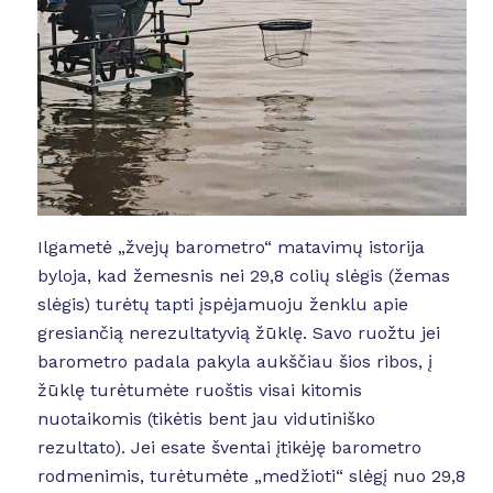
Ilgametė „žvejų barometro“ matavimų istorija
byloja, kad žemesnis nei 29,8 colių slėgis (žemas
slėgis) turėtų tapti įspėjamuoju ženklu apie
gresiančią nerezultatyvią žūklę. Savo ruožtu jei
barometro padala pakyla aukščiau šios ribos, į
žūklę turėtumėte ruoštis visai kitomis
nuotaikomis (tikėtis bent jau vidutiniško
rezultato). Jei esate šventai įtikėję barometro
rodmenimis, turėtumėte „medžioti“ slėgį nuo 29,8