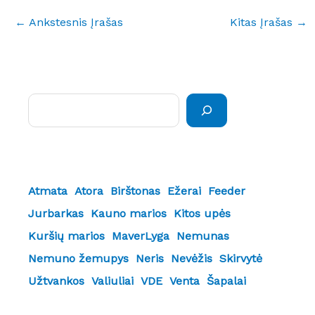
←
Ankstesnis Įrašas
Kitas Įrašas
→
Paieška
Atmata
Atora
Birštonas
Ežerai
Feeder
Jurbarkas
Kauno marios
Kitos upės
Kuršių marios
MaverLyga
Nemunas
Nemuno žemupys
Neris
Nevėžis
Skirvytė
Užtvankos
Valiuliai
VDE
Venta
Šapalai