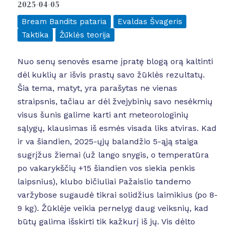
2025-04-05
Bream Bandits pataria
Evaldas Švageris
Taktika
Žūklės teorija
Nuo senų senovės esame įpratę blogą orą kaltinti
dėl kuklių ar išvis prastų savo žūklės rezultatų.
Šia tema, matyt, yra parašytas ne vienas
straipsnis, tačiau ar dėl žvejybinių savo nesėkmių
visus šunis galime karti ant meteorologinių
sąlygų, klausimas iš esmės visada liks atviras. Kad
ir va šiandien, 2025-ųjų balandžio 5-ąją staiga
sugrįžus žiemai (už lango snygis, o temperatūra
po vakarykščių +15 šiandien vos siekia penkis
laipsnius), klubo bičiuliai Pažaislio tandemo
varžybose sugaudė tikrai solidžius laimikius (po 8-
9 kg). Žūklėje veikia pernelyg daug veiksnių, kad
būtų galima išskirti tik kažkurį iš jų. Vis dėlto