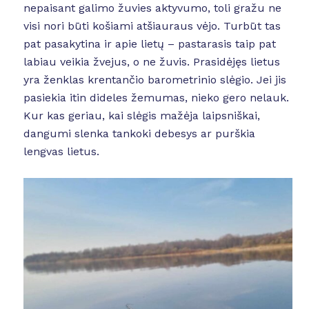
nepaisant galimo žuvies aktyvumo, toli gražu ne
visi nori būti košiami atšiauraus vėjo. Turbūt tas
pat pasakytina ir apie lietų – pastarasis taip pat
labiau veikia žvejus, o ne žuvis. Prasidėjęs lietus
yra ženklas krentančio barometrinio slėgio. Jei jis
pasiekia itin dideles žemumas, nieko gero nelauk.
Kur kas geriau, kai slėgis mažėja laipsniškai,
dangumi slenka tankoki debesys ar purškia
lengvas lietus.