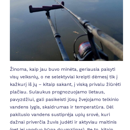
Žinoma, kaip jau buvo minėta, geriausia paisyti
visų veiksnių, o ne selektyviai kreipti dėmesį tik į
kažkurį iš jų – kitaip sakant, į viską privalu žiūrėti
plačiau. Sulaukus prognozuojamo lietaus,
pavyzdžiui, gali pasikeisti jūsų žvejojamo telkinio
vandens lygis, skaidrumas ir temperatūra. Dėl
pakilusio vandens sustiprėja upių srovė, kuri
dažnai priverčia žuvis judėti ir aktyviau maitinis
(net jei vanduo būna drumzlinas). Be to, kitaip